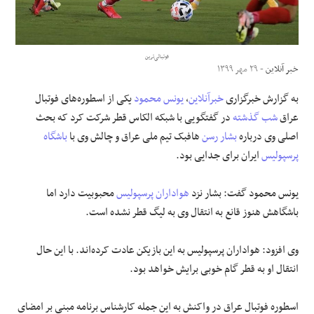
علوم و فن آوری
فوتبالی‌ترین
فرهنگی و هنری
خبر آنلاین
- ۲۹ مهر ۱۳۹۹
به گزارش خبرگزاری
خبرآنلاین
،
یونس محمود
یکی از اسطوره‌های فوتبال
مقالات
عراق
شب گذشته
در گفتگویی با شبکه الکاس قطر شرکت کرد که بحث
اصلی وی درباره
بشار رسن
هافبک تیم ملی عراق و چالش وی با
باشگاه
پرسپولیس
ایران برای جدایی بود.
یونس محمود گفت: بشار نزد
هواداران پرسپولیس
محبوبیت دارد اما
باشگاهش هنوز قانع به انتقال وی به لیگ قطر نشده است.
وی افزود: هواداران پرسپولیس به این بازیکن عادت کرده‌اند. با این حال
انتقال او به قطر گام خوبی برایش خواهد بود.
اسطوره فوتبال عراق در واکنش به این جمله کارشناس برنامه مبنی بر امضای