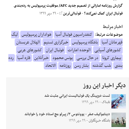
گزارش روزنامه اماراتی از تصمیم جدید AFC/ موفقیت پرسپولیس به رده‌بندی
فوتبال ایران کمک نمی‌کند؟
-
فوتبالی‌ترین
- ۲۹ مهر ۱۳۹۹
اخبار مرتبط
موضوعات مرتبط:
کنفدراسیون فوتبال آسیا
هواداران پرسپولیس
لیگ
قهرمانان آسیا
باشگاه پرسپولیس
خبرگزاری تسنیم
الهلال عربستان
کشورهای آسیایی
الوحده امارات
فوتبال ایران
کشورهای عربی
بیماری کرونا
در حال بررسی
یونس محمود
خبرآنلاین
قاره آسیا
رده
بندی
شب گذشته
بشار رسن
روزنامه
الاتحاد
دیگر اخبار این روز
تست دوپینگ یک فوتبالیست ایرانی مثبت شد
تابناک
- ۲۹ مهر ۱۳۹۹
دیناموکیف صفر - یوونتوس ۲/ پیرلو مچ استاد خود را خواباند
باشگاه خبرنگاران
- ۲۹ مهر ۱۳۹۹