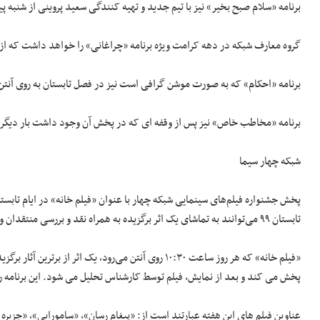
برنامه «سلام صبح بخیر» نیز با تیم جدید و تهیه کنندگی سعید پروینی از شنبه
گروه معارف شبکه در دهه کرامت ویژه برنامه «چراغانی» را خواهد داشت که از سوم تیر به مدت ۱۰ شب به 
برنامه «احکام» که به صورت موشن گرافی است نیز در فصل تابستان به روی آنت
برنامه «مخاطب خاص» نیز پس از وقفه ای که در پخش آن وجود داشت بار دیگر 
شبکه چهار سیما
تابستان ۹۹ می‌توانند به تماشای یک اثر برگزیده به همراه نقد و بررسی منتقدان و اهالی سینما بنشینند.
«فیلم خانه» که هر روز ساعت ۱۰:۳۰ روی آنتن می‌رود، یک اثر از برترین آثار برگزیده سینمای ایران و جهان که
پخش می کند و بعد از نمایش، فیلم توسط کارشناس تحلیل می شود. این برنامه روز بعد ساعت ۲ بامداد
عناوین فیلم های این هفته عبارتند است از: «پیغام رسان»، «سامورایی»، «جزیر