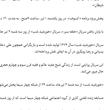
شیطان».
پخش ویژه برنامه «کسوف»، در روز یکشنبه، ۱ تیر، ساعت ۹صبح ، به مدت ۱۲۰ دقیقه یکی دیگر از برنامه های این شبکه با شروع تابستان است.
با پایان یافتن سریال «حلقه سبز»، سریال «خورشید شب» از روز سه شنبه ۳ تیر جایگزین خواهد شد.
سریال «خورشید شب» سال ۱۳۷۴ تولید شده است و بازیگران
پسیانی و رضا رویگری در آن به ایفای نقش پرداخته‌اند.
حال مرور می‌کند.
«خورشید شب» از سه شنبه ۳ تیرماه، ساعت ۲۴ از شبکه چهار سیما پخش می‌شود و ساعت‌ ۱۸ روز بعد بازپخش خواهد شد.
مسابقه زنده تلفنی کاری از گروه اجتماعی شبکه چهار سیما است که از روز شنبه تا چهارشنبه ساعت ۲۰:۳۰ به م