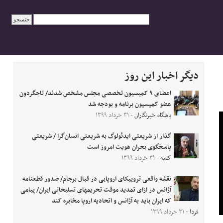
دیگر اخبار این روز
اعضای ۹ کمیسیون تخصصی مجلس مشخص شدند/ تاجگردون
عضو کمیسیون برنامه و بودجه شد
باشگاه خبرنگاران
- ۳۱ خرداد ۱۳۹۹
گذار از شریعتی ایدئولوگ به شریعتی انسان‌گرا / شریعتی
پاسخگوی بحران هویت امروز است
کلمه
- ۳۱ خرداد ۱۳۹۹
نقشه واقعی تروییکای اروپایی در قبال برجام/ صدور قطعنامه
آژانس در ازای تمدید موقت تحریمهای تسلیحاتی ایران/ پیامی
که ایران باید به آژانس و اتحادیه اروپا مخابره کند
فردا
- ۳۱ خرداد ۱۳۹۹