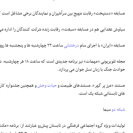
مسابقه «دستپخت» رقابت مهیج بین سرآشپزان و نمایندگان برخی مشاغل است که روزهای شنبه 
سیاوش عقدایی هم در مسابقه «سبقت»، رقابت زنده شرکت کنندگان را اداره می
مسابقه «ایران» با اجرای سام
درخشانی
ساعت ۲۳ چهارشنبه ها و پنجشنبه ها روی آنتن می رود.
مجله تلویزیونی «مهمات» ن
حوادث جنگ با زبان نسل جوان می پردازد.
مستند «مرز پر گهر»، مستندهای طبیعت و
حیات وحش
و همچنین جشنواره کارآف
های تابستانی شبکه یک است.
شبکه دو
سیما
تولیدات ویژه گروه اجتماعی فرهنگی در تابستان پیش‌رو عبارتند از: برنامه «مک