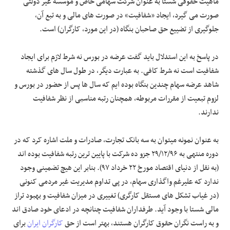
ماهیت حقوقی شستا به عنوان شرکت سهامی خاص و مؤسسه غیر دولتی
صورت می گیرد، ایجاد «شفافیت» در صورت های مالی و به تبع آن،
جلوگیری از تضییع حق صاحبان بنگاه (در این مورد، کارگران) است.
در پاسخ به این استدلال باید گفت عرضه در بورس نه شرط لازم برای ایجاد
شفافیت است نه شرط کافی. به عبارت دیگر، در طول سال های گذشته
شاهد عرضه سهام چندین بنگاه بوده ایم که سال ها پس از حضور در بورس و
لزوم تبعیت از مقررات مربوطه، همچنان رتبه مناسبی از نظر شفافیت
ندارند.
به عنوان نمونه میتوان به سه بانک تجارت، صادرات و ملت اشاره کرد که در
دوره منتهی به ۲۹/۱۲/۹۶ جزو ده شرکت با پایین ترین رتبه شفافیت بوده اند
(به نقل از دنیای اقتصاد مورخ ۲۲ خرداد ۹۷). بنابر این هیچ تضمینی وجود
ندارد که علیرغم واگذاری سهام، در پی تداوم مدیریت غیر مردمی کنونی
(در غیاب تشکل های مستقل کارگری) تغییری در میزان شفافیت و بهبود تراز
مالی شستا با وجود آید. طرفداران شفافیت چنانچه در ادعای خود صادق اند
و به راست نگران حقوق کارگران هستند، بهتر است از حق
کارگران ایران
برای