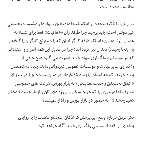
مطالبه یادشده است.
در پایان، با تأکید مجدد بر اینکه شستا ماهیتا جزو نهادها و مؤسسات عمومی
غیر دولتی است، باید پرسید چرا طرفداران «شفافیت» فقط برای شستا به
عنوان ارزندمترین مایملک طبقه کارگر ایران که با دسترنج کارگران پا گرفته و
به اینجا رسیده) دندان تیز کرده اند؟ چرا در مقابل این همه اصرار و استدلالی
که در مورد لزوم واگذاری سهام شستا صورت می گیرد هیچ حرفی از
واگذاری سایر نهادها و مؤسسات عمومی غیردولتی مانند بنیاد مستضعفان،
بنیاد شهید، کمیته امداد، با بنیاد ۱۵ خرداد در میان نیست؟ چرا دولت برای
« عمق بخشیدن و جذب نقدینگی» به بازار بورس، شرکت های خصوصی
معروف اما مرموزی را که هر جا سخن از پروژه های نان و آبدار هست نامشان
«میدرخشد » ، به حضور در بازار بورس و وادار نمیکند؟
فکر کردن درباره پاسخ این پرسش ها اذهان کنجکاو متصف را به زوایای
بیشتری از اقتصاد سیاسی واگذاری شستا آگاه خواهد کرد.