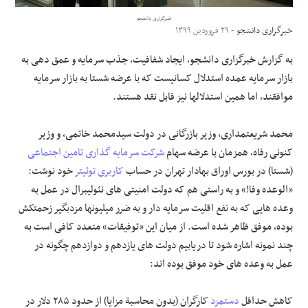
خبرگزاری دانشجو
علوم و فن آوری
خبرگزاری دانشجو
- ۲۹ فروردین ۱۳۹۹
به گزارش خبرگزاری دانشجو، ایجاد شفافیت، جذب سرمایه و عمق دهی به
فرهنگی و هنری
بازار سرمایه عمده استدلال کسانیست که با عرضه شستا به بازار سرمایه
موافقند، اما همین استدلالها نیز قابل نقد هستند.
مقالات
محمد شریعتمداری، وزیر بازرگانی در دولت سیدمحمد خاتمی، و وزیر
کنونی رفاه، همزمان با عرضه سهام
شرکت سرمایه گذاری تامین اجتماعی
(شستا) در بورس اوراق بهادار تهران در حساب
کاربری
توئیتر
خود نوشت:
«الوعده وفا!» و به راستی هم که دولت امنیتی های نئولیبرال در عمل به
وعده هایی که به نفع اقلیت سرمایه دار و به ضرر میلیونها مزدبگیر زحمتکش
بوده، موفق ظاهر شده است. از میان این «توفیقات» متعدد کافی است به
چند نمونه اشاره شود تا دریابیم دولت های یازدهم و دوازدهم چگونه در
عمل به وعده های خود موفق بوده اند:
کاهش حداقل
دستمزد
کارگران (بدون محاسبة مزایا) از حدود ۲۸۵ دلار در