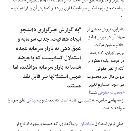
ها کارگر و خانواده های آنان است که از سال ۱۳۶۵ (سال تأسیس شستا) با
پرداخت حق بیمه امکان سرمایه گذاری و رشد و گسترش آن را فراهم کرده
اند.
بنابراین، فروش بخشی از
"به گزارش خبرگزاری دانشجو،
سهام آن در بورس (طبق
ایجاد شفافیت، جذب سرمایه و
اعلام معاون شرکت
عمق دهی به بازار سرمایه عمده
بورس تهران، ۱۲ درصد
استدلال کسانیست که با عرضه
در عرضه اولیه) علاوه بر
شستا به بازار سرمایه موافقند، اما
آنکه از نظر حقوقی
همین استدلالها نیز قابل نقد
فروش مال غیر محسوب
می شود، مستلزم تغییر
هستند"
شخصیت حقوقی
شستا
از «سهامی خاص» به «سهامی عام» است که تبعات و
پیچیدگی
های خود را
خواهد داشت.
اصلی ترین استدلال
مدافعان
این واگذاری، که عموما با وجود اطلاع از