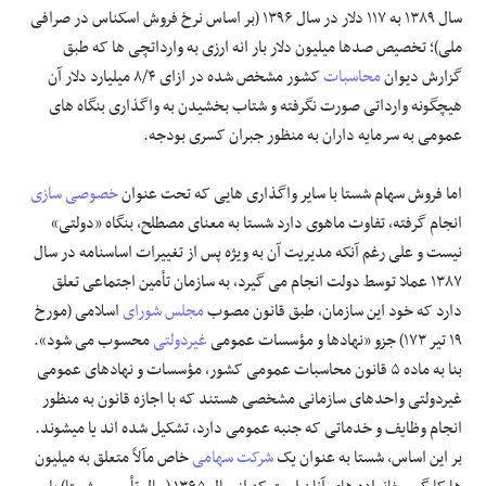
سال ۱۳۸۹ به ۱۱۷ دلار در سال ۱۳۹۶ (بر اساس نرخ فروش اسکناس در صرافی
ملی)؛ تخصیص صدها میلیون دلار بار انه ارزی به وارداتچی ها که طبق
گزارش دیوان
محاسبات
کشور مشخص شده در ازای ۸/۴ میلیارد دلار آن
هیچگونه وارداتی صورت نگرفته و شتاب بخشیدن به واگذاری بنگاه های
عمومی به سرمایه داران به منظور جبران کسری بودجه.
اما فروش سهام شستا با سایر واگذاری هایی که تحت عنوان
خصوصی سازی
انجام گرفته، تفاوت ماهوی دارد شستا به معنای مصطلح، بنگاه «دولتی»
نیست و علی رغم آنکه مدیریت آن به ویژه پس از تغییرات اساسنامه در سال
۱۳۸۷ عملا توسط دولت انجام می گیرد، به سازمان تأمین اجتماعی تعلق
دارد که خود این سازمان، طبق قانون مصوب
مجلس شورای
اسلامی (مورخ
۱۹ تیر ۱۷۳) جزو «نهادها و مؤسسات عمومی
غیردولتی
محسوب می شود».
بنا به ماده ۵ قانون محاسبات عمومی کشور، مؤسسات و نهادهای عمومی
غیردولتی واحدهای سازمانی مشخصی هستند که با اجازه قانون به منظور
انجام وظایف و خدماتی که جنبه عمومی دارد، تشکیل شده اند یا میشوند.
بر این اساس، شستا به عنوان یک
شرکت سهامی
خاص مآلاً متعلق به میلیون