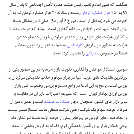
هنگفت که طبق اعلام نایب رئیس هیئت مدیره تأمین اجتماعی تا پایان سال
۹۷ به ۲۵۰
هزار میلیارد تومان
رسیده و سالانه ۳۰ هزار میلیارد تومان نیز به آن
افزوده می شود (به نقل از ایسنا، مورخ ۶ آبان ۹۸) اصلی ترین مشکل شستا
برای انجام تعهدات و افزایش سرمایه گذاری است. بماند که دولت بعضا با
واگذاری شرکت های دولتی زیان ده (در مواردی با زیان ده جلو ددادن
شرکت به منظور تنزل ارزش
کارشناسی
به شما به عنوان رد دیون، مشکل
شستا در خصوص
نقدینگی
را تشدید کرده است.
سومین استدلال موافقان واگذاری، تقویت بازار سرمایه در پی حضور یکی از
بزرگترین هلدینگ های غرب آسیا در بازار سهام و جذب نقدینگی سرگردان به
بورس است. پاسخ به این ادعا در واقع مستلزم بررسی وضعیت کلی بازار
بورس اوراق بهادار تهران است، که علیرغم امتیازات بارز آن در مقایسه با
سایر بازار های کشور، همچنان دچار
مشکلات متعدد
است و عمق بافتن آن
صرفا با عرضه سهام یک شرکت (حتی شرکت معظی مانند شستا) میسر نیست
و ایجاد صف های فروش در روزهای پیش از عرضه اولیه شستا نیز نشان داد
برخی فعالان بازار برای تأمین نقدینگی لازم، اقدام به فروش بخشی از ستد
سهام خود کرده اند. اسا اجمالا باید اشاره کرد تا وقتی مجموعه ای از