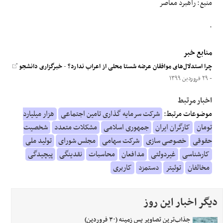
منبع: راهبرد معاصر
.
منابع خبر
چرا استدلال‌های موافقان عرضه شستا محلی از اعراب ندارد؟
-
خبرگزاری دانشجو
- ۲۹ فروردین ۱۳۹۹
اخبار مرتبط
موضوعات مرتبط:
شرکت سرمایه گذاری تامین اجتماعی
هزار میلیارد
تومان
کارگران ایران
جمهوری اسلامی
مشکلات متعدد
شخصیت
حقوقی
خصوصی سازی
شرکت سهامی
مجلس شورای
تولید ملی
کارشناسی
غیردولتی
مدافعان
محاسبات
نقدینگی
پیچیدگی
مخالفان
توئیتر
دستمزد
کاربری
دیگر اخبار این روز
جذاب‌ترین تصاویر پس زمینه (۳۰ فروردین)