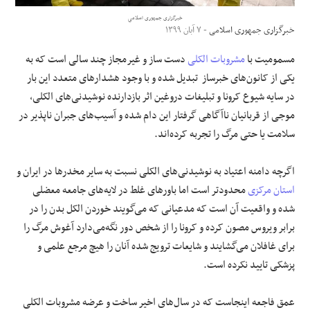
خبرگزاری جمهوری اسلامی
علوم و فن آوری
خبرگزاری جمهوری اسلامی
- ۷ آبان ۱۳۹۹
مسمومیت با
مشروبات الکلی
دست ساز و غیرمجاز چند سالی است که به
فرهنگی و هنری
یکی از کانون‌های خبرساز تبدیل شده و با وجود هشدارهای متعدد این بار
در سایه شیوع کرونا و تبلیغات دروغین اثر بازدارنده نوشیدنی‌های الکلی،
مقالات
موجی از قربانیان ناآگاهی گرفتار این دام شده و آسیب‌های جبران ناپذیر در
سلامت یا حتی مرگ را تجربه کرده‌اند.
اگرچه دامنه اعتیاد به نوشیدنی‌های الکلی نسبت به سایر مخدرها در ایران و
استان مرکزی
محدودتر است اما باورهای غلط در لایه‌های جامعه معضلی
شده و واقعیت آن است که مدعیانی که می‌گویند خوردن الکل بدن را در
برابر ویروس مصون کرده و کرونا را از شخص دور نگه‌می‌دارد آغوش مرگ را
برای غافلان می‌گشایند و شایعات ترویج شده آنان را هیچ مرجع علمی و
پزشکی تایید نکرده است.
عمق فاجعه اینجاست که در سال‌های اخیر ساخت و عرضه مشروبات الکلی