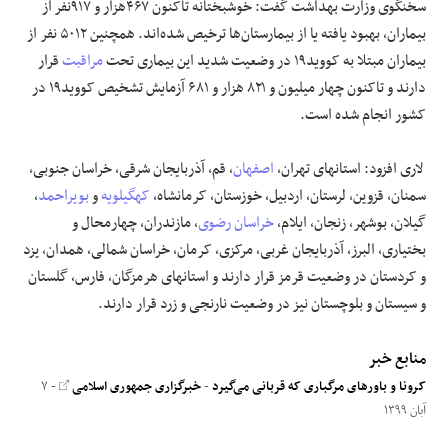
سخنگوی وزارت بهداشت گفت: خوشبختانه تاکنون ۴۶۷هزار و ۹۱۷نفر از
بیماران، بهبود یافته یا از بیمارستان‌ها ترخیص شده‌اند. همچنین ۵۰۱۲ نفر از
بیماران مبتلا به کووید۱۹ در وضعیت شدید این بیماری تحت
مراقبت
قرار
دارند و تاکنون چهار میلیون و ۸۲۱ هزار و ۶۸۱ آزمایش تشخیص کووید۱۹ در
کشور انجام شده است.
لاری افزود: استانهای تهران،
اصفهان
، قم، آذربایجان شرقی، خراسان جنوبی،
سمنان، قزوین، لرستان، اردبیل، خوزستان، کرمانشاه،
کهگیلویه
و
بویراحمد
،
گیلان، بوشهر، زنجان، ایلام،
خراسان رضوی
، مازندران، چهارمحال و
بختیاری، البرز، آذربایجان غربی، مرکزی، کرمان، خراسان شمالی، همدان، یزد
و کردستان در وضعیت قرمز قرار دارند و استانهای هرمزگان، فارس، گلستان
و سیستان و بلوچستان نیز در وضعیت نارنجی و زرد قرار دارند.
منابع خبر
کرونا و باورهای مرگباری که قربانی می‌گیرد
-
خبرگزاری جمهوری اسلامی
- ۷
آبان ۱۳۹۹