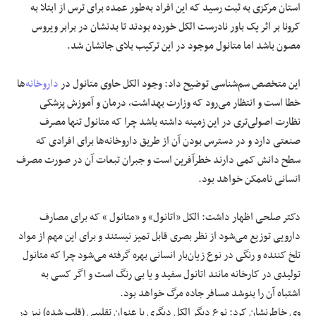
استان مرکزی به ثبت رسید که این افراد به‌طور عمده برای ترس از ابتلا به
کرونا بر اثر یک باور نادرست الکل خورده بودند تا بدنشان در برابر ویروس
مصون باشد اما متانول موجود در این ترکیب بلای جانشان شد.
این متخصص سم‌شناسی توضیح داد: وجود الکل حاوی متانول در
داروخانه
‌ها
خطا است و انتظار می‌رود که وزارت بهداشت، درمان و آموزش پزشکی
نظارت اصولی‌تری در این زمینه داشته باشد چرا که متانول تنها مصرف
صنعتی دارد و در دسترس بودن آن از طریق داروخانه‌ها برای افرادی که
سطح دانش کمی دارند خطرآفرین است و جبران تبعات آن در صورت مصرف
انسانی ناممکن خواهد بود.
دکتر صلحی اظهار داشت: الکل «اتانول» و «متانول » که برای مصارف
دارویی توزیع می‌شود از نظر بصری قابل تمیز نیستند و برای این مهم از مواد
تلخ کننده و رنگی در نوع زیان‌بار انسانی بهره گرفته می‌شود چرا که متانول
تولیدی در کارخانه مانند اتانول سفید و یا بی رنگ است و اگر کسی به
اشتباه آن را بنوشد مسافر جاده مرگ خواهد بود.
وی خاطرنشان کرد: نوع دیگر الکل دیگری با عنوان تقلیبی (قلب شده) نیز در