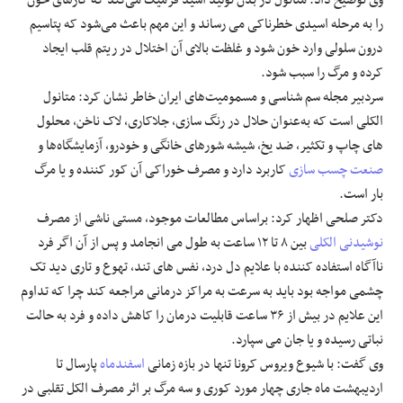
وی توضیح داد: متانول در بدن تولید اسید فرمیک می‌کند که گازهای خون
را به مرحله اسیدی خطرناکی می رساند و این مهم باعث می‌شود که پتاسیم
درون سلولی وارد خون شود و غلظت بالای آن اختلال در ریتم قلب ایجاد
کرده و مرگ را سبب شود.
سردبیر مجله سم شناسی و مسمومیت‌های ایران خاطر نشان کرد: متانول
الکلی است که به‌عنوان حلال در رنگ سازی، جلاکاری، لاک ناخن، محلول
های چاپ و تکثیر، ضد یخ، شیشه شورهای خانگی و خودرو، آزمایشگاه‌ها و
صنعت چسب سازی
کاربرد دارد و مصرف خوراکی آن کور کننده و یا مرگ
بار است.
دکتر صلحی اظهار کرد: براساس مطالعات موجود، مستی ناشی از مصرف
نوشیدنی الکلی
بین ۸ تا ۱۲ ساعت به طول می انجامد و پس از آن اگر فرد
ناآگاه استفاده کننده با علایم دل درد، نفس های تند، تهوع و تاری دید تک
چشمی مواجه بود باید به سرعت به مراکز درمانی مراجعه کند چرا که تداوم
این علایم در بیش از ۳۶ ساعت قابلیت درمان را کاهش داده و فرد به حالت
نباتی رسیده و یا جان می سپارد.
وی گفت: با شیوع ویروس کرونا تنها در بازه زمانی
اسفندماه
پارسال تا
اردیبهشت ماه جاری چهار مورد کوری و سه مرگ بر اثر مصرف الکل تقلبی در