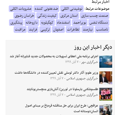
اخبار مرتبط
موضوعات مرتبط:
نوشیدنی الکلی
ضدعفونی کننده
مشروبات الکلی
صنعت چسب سازی
استان مرکزی
کیفیت زندگی
خراسان رضوی
دستگاه تنفس
بویراحمد
اسفندماه
کهگیلویه
داروخانه
پیشگیری
نامناسب
نیازمند
تظاهرات
اصفهان
ترکیبی
فرایند
مراقبت
دیگر اخبار این روز
اجرای برنامه ملی اعطای تسهیلات به محصولات جدید فناورانه آغاز شد
خبرگزاری مهر
- ۷ آبان ۱۳۹۹
وزیر علوم: آثار دکتر توسلی نقش تعیین‌کننده در دانشگاه‌ها داشت
خبرگزاری جمهوری اسلامی
- ۷ آبان ۱۳۹۹
طلسم‌شکنی بارسلونا در تورین/ آتش‌بازی منچستریونایتد
خبرگزاری جمهوری اسلامی
- ۷ آبان ۱۳۹۹
عراقچی: طرح ایران برای حل مناقشه قره‌باغ بر مبنای اصول
انسان‌دوستانه است