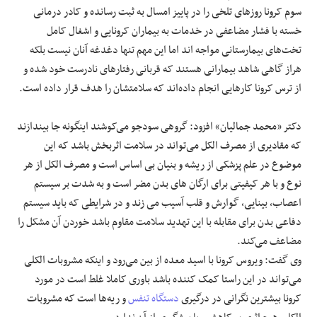
سوم کرونا روزهای تلخی را در پاییز امسال به ثبت رسانده و کادر درمانی
خسته با فشار مضاعفی در خدمات به بیماران کرونایی و اشغال کامل
تخت‌های بیمارستانی مواجه‌ اند اما این مهم تنها دغدغه آنان نیست بلکه
هراز گاهی شاهد بیمارانی هستند که قربانی رفتارهای نادرست خود شده و
از ترس کرونا کارهایی انجام داده‌اند که سلامتشان را هدف قرار داده است.
دکتر «محمد جمالیان» افزود: گروهی سودجو می‌کوشند اینگونه جا بیندازند
که مقادیری از مصرف الکل می‌تواند در سلامت اثربخش باشد که این
موضوع در علم پزشکی از ریشه و بنیان بی اساس است و مصرف الکل از هر
نوع و با هر کیفیتی برای ارگان های بدن مضر است و به شدت بر سیستم
اعصاب، بینایی، گوارش و قلب آسیب می زند و در شرایطی که باید سیستم
دفاعی بدن برای مقابله با این تهدید سلامت مقاوم باشد خوردن آن مشکل را
مضاعف می‌کند.
وی گفت: ویروس کرونا با اسید معده از بین می‌رود و اینکه مشروبات الکلی
می‌تواند در این راستا کمک کننده باشد باوری کاملا غلط است در مورد
کرونا بیشترین نگرانی در درگیری
دستگاه تنفس
و ریه‌ها است که مشروبات