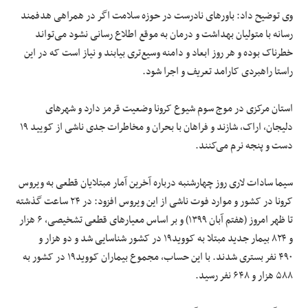
وی توضیح داد: باورهای نادرست در حوزه سلامت اگر در همراهی هدفمند
رسانه با متولیان بهداشت و درمان به موقع اطلاع رسانی نشود می‌تواند
خطرناک بوده و هر روز ابعاد و دامنه وسیع‌تری بیابند و نیاز است که در این
راستا راهبردی کارامد تعریف و اجرا شود.
استان مرکزی در موج سوم شیوع کرونا وضعیت قرمز دارد و شهرهای
دلیجان، اراک، شازند و فراهان با بحران و مخاطرات جدی ناشی از کویید ۱۹
دست و پنجه نرم می‌کنند.
سیما سادات لاری روز چهارشنبه درباره آخرین آمار مبتلایان قطعی به ویروس
کرونا در کشور و موارد فوت ناشی از این ویروس افزود: در ۲۴ ساعت گذشته
تا ظهر امروز (هفتم آبان ۱۳۹۹) و بر اساس معیارهای قطعی تشخیصی، ۶ هزار
و ۸۲۴ بیمار جدید مبتلا به کووید۱۹ در کشور شناسایی شد و دو هزار و
۴۹۰ نفر بستری شدند. با این حساب، مجموع بیماران کووید۱۹ در کشور به
۵۸۸ هزار و ۶۴۸ نفر رسید.