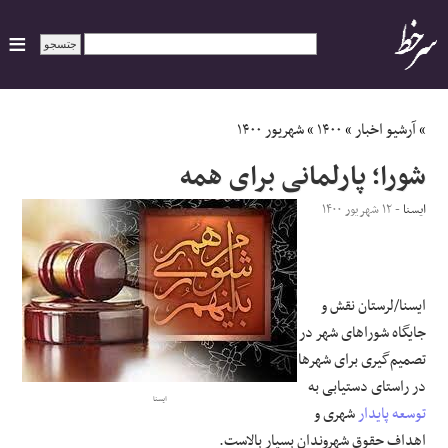
ایران
»
آرشیو اخبار
»
۱۴۰۰
»
شهریور ۱۴۰۰
شورا؛ پارلمانی برای همه
سیاسی
ایسنا
- ۱۲ شهریور ۱۴۰۰
اقتصاد
ورزشی
ایسنا/لرستان نقش و
جایگاه شوراهای شهر در
جهان
تصمیم‌گیری برای شهرها
در راستای دستیابی به
اجتماعی
ایسنا
توسعه پایدار
شهری و
حوادث
اهداف حقوق شهروندان بسیار بالاست.