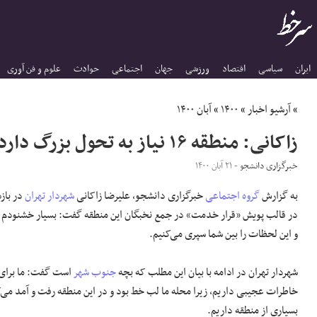
ایران
سیاسی
اقتصاد
ورزشی
جهان
اجتماعی
حوادث
علوم و فن آوری
»
آرشیو اخبار
»
۱۴۰۰
»
آبان ۱۴۰۰
زاکانی: منطقه ۱۶ نیاز به تحول بزرگ دارد/ محله ما لب خط بود
خبرگزاری دانشجو
- ۲۱ آبان ۱۴۰۰
به گزارش
گروه اجتماعی
خبرگزاری دانشجو، علیرضا زاکانی
شهردار تهران
در قالب پویش «قرار خدمت» در جمع نخبگان این منطقه گفت: بسیار خشنودم
و این لحظات را بین شما سپری می‌کنیم.
شهردار تهران در ادامه با بیان این مطلب که بچه
جنوب شهر
است گفت: ما برای 
خاطرات عجیبی داریم، زیرا محله ما لب خط بود و در این منطقه رفت و آمد می
بسیاری از منطقه داریم.