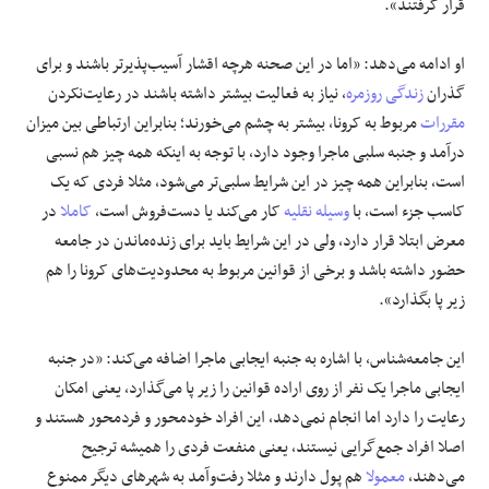
قرار گرفتند».
او ادامه می‌دهد: «اما در این صحنه هرچه اقشار آسیب‌پذیرتر باشند و برای
گذران
زندگی روزمره
، نیاز به فعالیت بیشتر داشته باشند در رعایت‌نکردن
مقررات
مربوط به کرونا، بیشتر به چشم می‌خورند؛ بنابراین ارتباطی بین میزان
درآمد و جنبه سلبی ماجرا وجود دارد، با توجه به اینکه همه چیز هم نسبی
است، بنابراین همه ‌چیز در این شرایط سلبی‌تر می‌شود، مثلا فردی که یک
کاسب جزء است، با
وسیله نقلیه
کار می‌کند یا دست‌فروش است،
کاملا
در
معرض ابتلا قرار دارد، ولی در این شرایط باید برای زنده‌ماندن در جامعه
حضور داشته باشد و برخی از قوانین مربوط به محدودیت‌های کرونا را هم
زیر پا بگذارد».
این جامعه‌شناس، با اشاره به جنبه ایجابی ماجرا اضافه می‌کند: «در جنبه
ایجابی ماجرا یک نفر از روی اراده قوانین را زیر پا می‌گذارد، یعنی امکان
رعایت را دارد اما انجام نمی‌دهد، این افراد خودمحور و فردمحور هستند و
اصلا افراد جمع‌گرایی نیستند، یعنی منفعت فردی را همیشه ترجیح
می‌دهند،
معمولا
هم پول دارند و مثلا رفت‌وآمد به شهرهای دیگر ممنوع