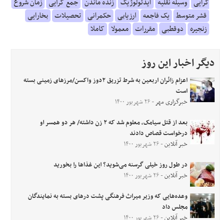
گرایی
وسیله نقلیه
ایدئولوژیک
زنده ماندن
جمع گرایی
زمان شروع
قشر متوسط
یک فاجعه
ارزیابی
حکمرانی
تحصیلات
بخارایی
زنجیره
دوقطبی
مقررات
معمولا
کاملا
دیگر اخبار این روز
اعزام زائران اربعین به شرط تزریق ۲دوز واکسن/مرزهای زمینی بسته
است
خبرگزاری مهر
- ۲۶ شهریور ۱۴۰۰
بعد از قتل سیامک، معلوم شد که ۲ زن داشته/ هر دو همسر او
درخواست قصاص دادند
خبر آنلاین
- ۲۶ شهریور ۱۴۰۰
در طول روز خیلی گرسنه می‌شوید؟ این غذاها را بخورید
خبر آنلاین
- ۲۶ شهریور ۱۴۰۰
وعده‌هایی که وزیر میراث فرهنگی پشت درهای بسته به نمایندگان
مجلس داد
خبر آنلاین
- ۲۶ شهریور ۱۴۰۰