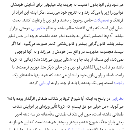
می‌شود ولی آنها بدون اهمیت به جریمه یک میلیونی برای آسایش خودشان
قوانین را زیر پا می‌گذارند و به تفریح خود می‌رسند، مگر اینکه این افراد از
فرهنگ و
تحصیلات
خاص برخوردار باشند و قوانین را رعایت کنند. بحث
اصلی این است که وقتی اقتصاد سالم نباشد و نظام
حکمرانی
درستی برقرار
نباشد، آدم‌ها احساس تعلقی به جامعه نخواهند داشت، هرچه این حس تعلق
بیشتر باشد قانون‌گرایی بیشتر و قانون‌شکنی کمتر صورت می‌گیرد، اما اگر
ببینند مجموعه مدیریت در واقع ساز خودش را می‌زند و به آنها توجهی
نمی‌کند، این مسئله از یک جا و به شکلی بیرون می‌زند؛ مثلا زمانی که کرونا
باشد در قالب زیرپاگذاشتن قوانین و در جای دیگر مثل توزیع فرصت‌ها با
رانت، فساد و پارتی‌بازی خود را نشان می‌دهد که همه اینها حلقه‌های یک
زنجیره
است، پس یک پدیده را باید از چند زاویه
ارزیابی
کرد».
بخارایی
در پاسخ به اینکه آیا شیوع کرونا بر شکاف طبقاتی اثرگذار بوده یا نه؟
می‌گوید: «من خیلی موافق نیستم که کرونا تأثیر ویژه‌ای بر افزایش شکاف
طبقاتی داشته است، چون این شکاف طبقاتی متأسفانه در سه دهه اخیر
یعنی پایان جنگ شروع شده و بیشتر و بیشتر هم شده است که این هم باز به
توزیع فرصت‌ها، نگاه‌های
ایدئولوژیک
‌محور مربوط است که خیلی‌ها را قبول