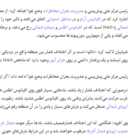
رئیس مرکز ملی پیش‌بینی و
مدیریت بحران
مخاطرات
اشاره کرد که در
اقیانوس آرام
و در
مناطق استوایی
اتفاق می‌افتد و تاثیر خود را
شمالی
یا NAO است که در
اقیانوس اطلس
و
نیمکره شمالی
رخ می‌دهد، و برخلاف
می‌افتاد و یکی از مهم‌ترین دورپیوند‌ها محسوب می‌شود.
ضیاییان تاکید کرد: «نائو» است بر اثر اختلاف فشار بین منطقه واقع در نزدیکی 
روی ایسلند و یک پرفشار دائمی بر روی
جزایر آزور
وجود دارد که شاخص NAO در اثر اختلاف فشار میان آن‌ها تعریف می‌شود.
رئیس مرکز ملی پیش‌بینی و مدیریت بحران مخاطرات وضع هوا ادامه داد: اگر ای
درصورتی که اختلاف فشار زیاد باشد، باد‌هایی بسیار قوی روی اقیانوس اطلس 
غرب حرکت می‌کنند بنابراین وقتی باد روی اقیانوس اطلس شدید باشد، رطوبت بسیار
اروپای شمالی
منتقل می‌کند و بارش‌های بسیار زیادی را در آن منطقه رقم می‌زند
وی افزود: هنگامی که این اختلاف فشارضعیف باشد، باد‌ها دیگر جهت
شمال غر
جنوب اروپا
و
شمال آفریقا
مرطوب خواهند شد و در این شرایط بارش‌های خوبی در