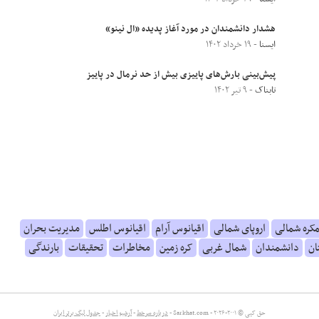
هشدار دانشمندان در مورد آغاز پدیده «ال نینو»
ایسنا
- ۱۹ خرداد ۱۴۰۲
پیش‌بینی بارش‌های پاییزی بیش از حد نرمال در پاییز
تابناک
- ۹ تیر ۱۴۰۲
مکره شمالی
اروپای شمالی
اقیانوس آرام
اقیانوس اطلس
مدیریت بحران
ان
دانشمندان
شمال غربی
کره زمین
مخاطرات
تحقیقات
بارندگی
حق کپی © ۲۰۰۱-۲۰۲۶ - Sarkhat.com -
درباره سرخط
-
آرشیو اخبار
-
جدول لیگ برتر ایران