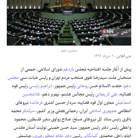
علوم و فن آوری
فرهنگی و هنری
مقالات
خبرگزاری دانشجو
خبر آنلاین
- ۶ خرداد ۱۳۹۹
پیش از آغاز جلسه افتتاحیه مجلس
یازدهم
شورای اسلامی، جمعی از
منتخبان ملت، سیدرضا تقوی منتخب مردم تهران و رئیس هیات سنی
مجلس
دهم
، حجت الاسلام حسن
روحانی
رئیس جمهور،
ابراهیم رئیسی
رئیس قوه
قضائیه،
علی لاریجانی
رئیس مجالس هشتم، نهم و دهم،
غلامحسین
اسماعیلی
معاون اول قوه قضاییه، سردار حسین اشتری
فرمانده
نیروهای
انتظامی
جمهوری اسلامی
ایران، رحمانی‌فضلی وزیر کشور،
سرلشکر
محمد
باقری رئیس ستاد کل نیروهای مسلح، صلاح زواوی سفیر فلسطین، محمود
واعظی رئیس دفتر رئیس جمهور، سید حسن خمینی تولیت آستان مقدس
امام راحل، محمدی
گلپایگانی
رئیس
دفتر مقام معظم رهبری
، عباسعلی