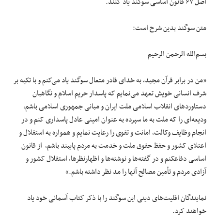
اصل ۶۷ قانون اساسی سوگند یاد کنند.
متن سوگند بدین شرح است:
بسم‌الله الرحمن الرحیم
«من‏ در برابر قرآن‏ مجید، به‏ خدای‏ قادر متعال‏ سوگند یاد می‏‌کنم‏ و با تکیه‏ بر
شرف‏ انسانی‏ خویش‏ تعهد می‏‌نمایم‏ که‏ پاسدار حریم‏ اسلام‏ و نگاهبان
دستاوردهای‏ انقلاب‏ اسلامی‏ ملت‏ ایران‏ و مبانی جمهوری‏ اسلامی‏ باشم‏،
ودیعه‌ای‏ را که‏ ملت‏ به‏ ما سپرده‏ به عنوان‏ امینی‏ عادل‏ پاسداری‏ کنم‏ و در
انجام وظایف‏ وکالت‏، امانت‏ و تقوی‏ را رعایت‏ نمایم‏ و همواره‏ به‏ استقلال‏ و
اعتلای کشور و حفظ حقوق‏ ملت‏ و خدمت‏ به‏ مردم‏ پایبند باشم‏، از قانون‏
اساسی‏ دفاع‏کنم‏ و در گفته‏‌ها و نوشته‏‌ها و اظهارنظرها، استقلال‏ کشور و
آزادی مردم‏ و تأمین‏ مصالح‏ آنها را مد نظر داشته‏ باشم‏.»
نمایندگان‏ اقلیت‌های‏ دینی‏ این‏ سوگند را با ذکر کتاب‏ آسمانی‏ خود یاد
خواهند کرد.