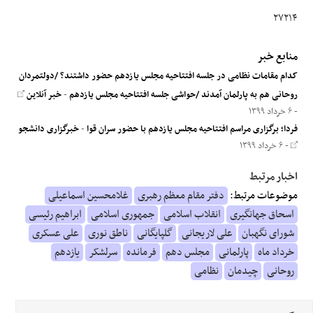
۲۷۲۱۴
منابع خبر
کدام مقامات نظامی در جلسه افتتاحیه مجلس یازدهم حضور داشتند؟ /دولتمردان
روحانی هم به پارلمان آمدند /حواشی جلسه افتتاحیه مجلس یازدهم
-
خبر آنلاین
- ۶ خرداد ۱۳۹۹
فردا؛ برگزاری مراسم افتتاحیه مجلس یازدهم با حضور سران قوا
-
خبرگزاری دانشجو
- ۶ خرداد ۱۳۹۹
اخبار مرتبط
موضوعات مرتبط:
دفتر مقام معظم رهبری
غلامحسین اسماعیلی
اسحاق جهانگیری
انقلاب اسلامی
جمهوری اسلامی
ابراهیم رئیسی
شورای نگهبان
علی لاریجانی
گلپایگانی
ناطق نوری
علی عسکری
خرداد ماه
پارلمانی
مجلس دهم
فرمانده
سرلشکر
یازدهم
روحانی
چیدمان
نظامی