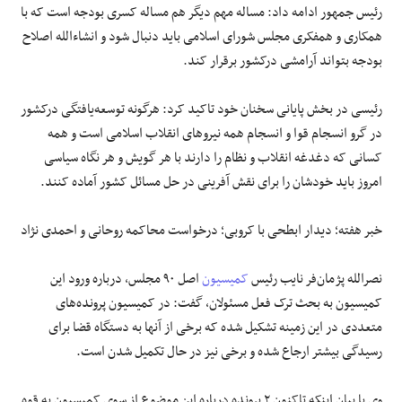
رئیس جمهور ادامه داد: مساله مهم دیگر هم مساله کسری بودجه است که با
همکاری و همفکری مجلس شورای اسلامی باید دنبال شود و انشاءالله اصلاح
بودجه بتواند آرامشی درکشور برقرار کند.
رئیسی در بخش پایانی سخنان خود تاکید کرد: هرگونه توسعه‌یافتگی درکشور
در گرو انسجام قوا و انسجام همه نیروهای انقلاب اسلامی است و همه
کسانی که دغدغه انقلاب و نظام را دارند با هر گویش و هر نگاه سیاسی
امروز باید خودشان را برای نقش آفرینی در حل مسائل کشور آماده کنند.
خبر هفته؛ دیدار ابطحی با کروبی؛ درخواست محاکمه روحانی و احمدی نژاد
نصرالله پژمان‌فر نایب رئیس
کمیسیون
اصل ۹۰ مجلس، درباره ورود این
کمیسیون به بحث ترک فعل مسئولان، گفت: در کمیسیون پرونده‌های
متعددی در این زمینه تشکیل شده که برخی از آنها به دستگاه قضا برای
رسیدگی بیشتر ارجاع شده و برخی نیز در حال تکمیل شدن است.
وی با بیان اینکه تاکنون ۲ پرونده درباره این موضوع از سوی کمیسیون به قوه