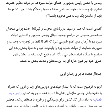
رسمی با حضور رئیس جمهور و اعضای دولت سیزدهم در مرقد مطهر حضرت
امام (ره)، چیست؟ معاونت سیاسی صدا و سیما پاسخگو باشد! چرا کشور ما
باید از داشتن یک رسانه ملی محروم باشد!؟»
گفتنی است که صدا و سیما در رفتاری عجیب و غیرقابل چشم پوشی سخنان
سیدحسن خمینی در مراسم تجدید میثاق رئیسی جمهور و اعضای دولت
سیزدهم با آرمان های امام خمینی (س) که اتفاقا فقط در توصیه به وحدت و
ضرورت حمایت از دولت جدید بود را بایکوت کرد و نه تنها پخش زنده این
مراسم را هنگام ایراد سخنرانی یادگار امام قطع کرد، بلکه در بخش های
خبری خود نیز هیچ اشاره ای به این سخنان وحدت بخش نداشت.
جنجال هفته؛ ماجرای زندان اوین
لازم به توضیح است که با انتشار فیلم‌های دوربین‌های زندان اوین که همراه
با عذرخواهی رئیس سازمان زندان‌ها همراه شد، منجر به دستور
رئیس قوه
قضائیه
به دادستان کل کشور برای رسیدگی و برخورد با متخلفان شد. مجلس
نیز خواستار بررسی زوایای این اتفاق و برخورد با بی‌قانونی حاکم بر اوین شده