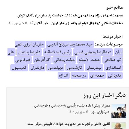
منابع خبر
محمود احمدی نژاد محاکمه می شود؟ /درخواست پناهیان برای لایک کردن
صفحات انقلابی /جنجال فیلم لو رفته از زندان اوین
-
خبر آنلاین
- ۱۱ شهریور ۱۴۰۰
اخبار مرتبط
موضوعات مرتبط:
سید محمدرضا میرتاج الدینی
سازمان انرژی اتمی
ایران
عبدالرضا رحمانی فضلی
رئیس قوه قضائیه
علیرضا پناهیان
علی
اکبر صالحی
حجت الاسلام
دولت روحانی
کارآفرینان
غیرقانونی
استانداری
بیمارستان
کارشناسی
دیپلماسی
مازندران
کمیسیون
قدردانی
جمعه ای
در صحنه
اندازه
دیگر اخبار این روز
سفر از پیش اعلام‌ نشده رئیسی به سیستان‌ و بلوچستان
خبرگزاری مهر
- ۱۱ شهریور ۱۴۰۰
تلفیق دانش و تجربه در مدیریت حوادث طبیعی مؤثر است