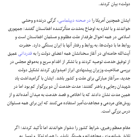
دولت» بیان کردند.
ایشان همچنین آمریکا را
در صحنه
دیپلماسی
، گرگی درنده و وحشی
خواندند و با اشاره به اوضاع به‌شدت متأثرکننده افغانستان گفتند: جمهوری
اسلامی در همه احوال طرفدار ملت مظلوم و مسلمان افغانستان است و
روابط ما با دولت‌ها، به روابط و رفتار آنها با ایران بستگی دارد. حضرت
آیت‌الله خامنه‌ای در آغاز سخنانشان همه اعضای دولت را به
قدردانی
عمیق
از توفیق خدمت توصیه کردند و با تشکر از اقدام سریع و به‌موقع مجلس در
بررسی صلاحیت وزیران پیشنهادی ابراز امیدواری کردند تشکیل دولت
جدید، سرآغاز مبارکی برای ملت و کشور باشد. ایشان با گرامیداشت یاد
شهیدان رجایی و باهنر گفتند: مدت خدمت آن دو بزرگوار کم بود اما در
همین مدت نشان دادند که با اخلاص و قصد خدمت به میدان آمده‌اند و از
روش‌های مردمی و مجاهدت‌آمیز استفاده می‌کنند که این برای همه مسئولان
درس بزرگی است.
مقام معظم رهبری، شرایط کشور را دشوار خواندند اما تأکید کردند: اگر
تلاش شبانه‌روزی، مجاهدانه و خستگی‌ناپذیر را همراه توکل و توسل به