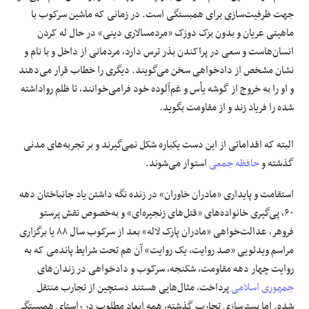
جهت ظرفیت‌سازی برای همبستگی است. در زمانی که ماشین سرکوب با
ماهیتی عریان و بدون بزک دوزک «مردمسالاری دینی» در حال له کردن
انسان‌هاست و سعی در پراکندن بذر ترس دارد، مردمانی از داخل و با نام و
نشان مشخص از دادخواهی سخن می‌گویند. دیگری را خطاب قرار می‌دهند
و او را به خروج از گوشه یأس و غم‌آلوده خود فرامی‌خوانند، تا ظلم رواداشته
شده را فریاد زند و از مقاومت بگوید.
البته که اقداماتی از این دست یکباره شکل نمی‌گیرند و بر تجربه‌های مدنی
گذشته و
حافظه جمعی
استوار می‌شوند.
استقامت و پایداری «مادران خاوران» در زنده نگه داشتن یاد جانباختان دهه
۶۰، پی‌گیری خانواده‌های «قتل‌های زنجیره‌ای» و به‌خصوص نقش پرستو
فروهر، عدالت‌خواهی «مادران پارک لاله» بعد از سرکوب سال ٨٨ یا برگزاری
مراسم ویدئویی «صد روایت، یک روایت» آن هم تحت شرایط پاندمی که به
روایت چهار دهه مقاومت، شکنجه، سرکوب و دادخواهی در زندان‌های
جمهوری اسلامی
پرداخت، مثال‌هایی هستند دستچین از تجارب منتقل
شده. اما بسترسازی تجارب گذشته، همه ابعاد مطلوب در راستای همبستگی