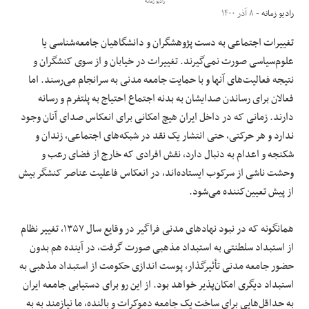
رادیو زمانه
رادیو زمانه
- ۸ آذر ۱۴۰۰
علوم و فن آوری
تغییرات اجتماعی به دست پژوهشگران و دانشگاهیان جامعه‌شناسی یا
علوم‌سیاسی صورت نمی‌گیرند. تغییرات در خیابان و از سوی کنشگران و
فرهنگی و هنری
نتیجه فعالیت‌های آنها و با حمایت جامعه مدنی به سرانجام می‌رسند. اما
فعالان برای رساندن صدایشان به بدنه اجتماع احتیاج به پلتفرم و رسانه
مقالات
دارند. زمانی که در داخل ایران هیچ امکانی برای انعکاس صدای آنان وجود
ندارد و هر حرکتی، حتی انتشار یک نقد در شبکه‌های اجتماعی، زندان و
شکنجه و اعدام به دنبال دارد، نقش افرادی که خارج از فضای رعب و
وحشت ناشی از سرکوب ایستاده‌اند، در انعکاس فاعلیت عناصر کنشگر بیش
از پیش تعیین‌کننده می‌شود.
همانگونه که در نبود نهادهای مدنی فراگیر در وقایع سال ۱۳۵۷، تغییر نظام
از استبداد سلطنتی به استبداد مذهبی صورت گرفت، در آینده هم بدون
حضور جامعه مدنی تأثیرگذار، پوست اندازی حکومت از استبداد مذهبی به
استبداد دیگری امکان‌پذیر خواهد بود. از این رو برای دستیابی جامعه ایران
به حداقل‌هایی برای ساخت یک جامعه دموکرات و بالنده، ما نیازمند به به