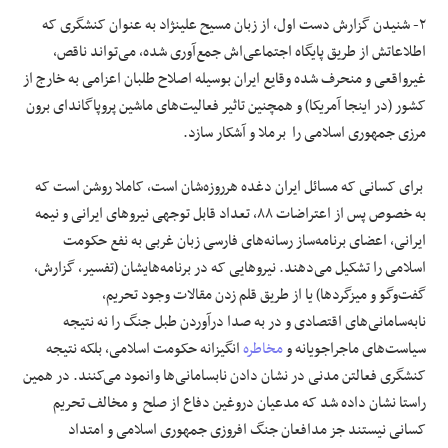
٢- شنیدن گزارش دست اول، از زبان مسیح علینژاد به عنوان کنشگری که
اطلاعاتش از طریق پایگاه اجتماعی‌اش جمع‌آوری شده، می‌تواند ناقص،
غیرواقعی و منحرف شده وقایع ایران بوسیله اصلاح طلبان اعزامی به خارج از
کشور (در اینجا آمریکا) و همچنین تاثیر فعالیت‌های ماشین پروپاگاندای برون
مرزی جمهوری اسلامی را برملا و آشکار سازد.
برای کسانی که مسائل ایران دغده هرروزه‌شان است، کاملا روشن است که
به خصوص پس از اعتراضات ٨٨، تعداد قابل توجهی نیروهای ایرانی و نیمه
ایرانی، اعضای برنامه‌ساز رسانه‌های فارسی زبان غربی به نفع حکومت
اسلامی را تشکیل می‌دهند. نیروهایی که در برنامه‌هایشان (تفسیر، گزارش،
گفت‌وگو و میزگردها) یا از طریق قلم زدن مقالات وجود تحریم،
نابه‌سامانی‌های اقتصادی و در به صدا درآوردن طبل جنگ را نه نتیجه
سیاست‌های ماجراجویانه و
مخاطره
انگیزانه حکومت اسلامی، بلکه نتیجه
کنشگری فعالتن مدنی در نشان دادن نابسامانی‌ها وانمود می‌کنند. در همین
راستا نشان داده شد که مدعیان دروغین دفاع از صلح و مخالف تحریم
کسانی نیستند جز مدافعان جنگ افروزی جمهوری اسلامی و امتداد