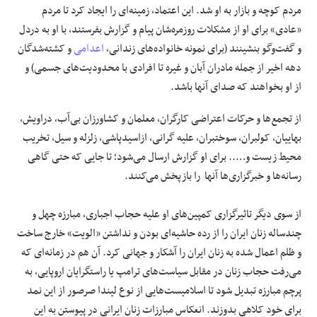
مردم کوچه و بازار به او شد. این اعتماد، زمینه‌ای را ایجاد کرد تا مردم
«عادی» برای او از مشکلات روزمره‌شان پیام و گزارش بفرستند، با او به دردل
و گفت‌وگو بنشینند (برای نمونه خانواده‌های زندانی،
اعدامی
و کشته‌شدگان
دهه اخیر از جمله مادران آبان و غیره تا افرادی با محدودیت‌های جسمی) و
از او بخواهند که صدای آنها باشد.
از تجمع‌ها و حرکات اعتراضی کارگران، معلمان و کشاورزان بی‌آب، دراویش،
بهاییان، کولبران، سوختبران، علیه گرانی، ازاسیدپاشی، زلزله و سیل، تخریب
محیط زیست و….. برای او گزارش ارسال می‌شود؛ تا جایی که حتی گاهی
رسانه‌ها و خبرگزاری‌ها آنها را بازپخش می‌کنند.
از سوی دیگر تاثیرگزاری کمپین‌های او علیه حجاب اجباری، مبارزه چهل و
چندساله زنان ایران را از رده حاشیه‌ای بودن و نداشتن «الویت» خارج ساخت
و ظلم اعمال شده به زنان ایران را آشکار و جهانی کرد. آن هم در زمانه‌ای که
می‌رفت حجاب زنان در مقابل سیاست‌های ترامپ یا راستگرایان اروپایی، به
پرچم مبارزه تبدیل شود تا اسلامیست‌هایی از نوع لیندا صرصور از این نمد
برای خود کلاهی بدوزند. انعکاس مبارزات زنان ایرانی در پیوستن به این