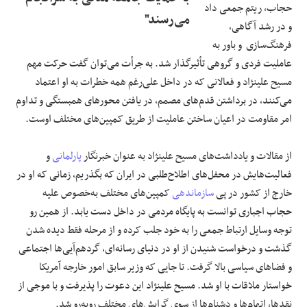
حجاب، ریتم جمعی داد
می‌رسند"
و در رشد آگاهی،
فرهنگ‌سازی و باور به
عاملیت فردی و گروهی تأثیرگذار شد. به جرأت می‌توان گفت حرکت مهم
مسیح علینژاد و فعالانی که در داخل علی‌رغم همه خطرات به او اعتماد
می‌کنند، در برداشتن قدم‌های مصمم، در یافتن محورهای همبستگی و تداوم
امر مقاومت در اعیان ساختن عاملیت از طریق کمپین‌های مختلف اوست.
از مقالات و یادداشت‌های مسیح علینژاد به عنوان خبرنگار
پارلمانی
و
فعالیت‌هایش در محفل‌های اطلاح‌طلبی در ایران که بگذریم، زمانی که او در
خارج از کشور در پی
سازماندهی
کمپین‌های مختلف به‌خصوص علیه
حجاب اجباری توانست به پایگاه مردمی در داخل دست یابد. از همین رو
توجه وسایل ارتباط جمعی را به خود جلب کرده و از مرحله فقط دیده شدن
گذشت و درخواست شنیدن از او در دنیای رسانه‌ای، گردهم‌آیی‌ها اجتماعی
و فضاهای سیاسی بالا گرفت. تا جایی که وزیر سابق امور خارجه آمریکا
خواستار ملاقات با او شد. مسیح علینژاد این دعوت را پذیرفت و با موجی از
نقدها، اتهام‌ها و دشنام‌ها از سوی گرایش‌های مختلف روبه‌رو شد.