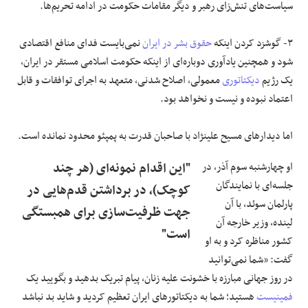
سیاست‌های تنش‌زای رهبر و دیگر مقامات حکومت در ادامه تحریم‌ها.
٣- گوشزد کردن اینکه
حقوق بشر در ایران
نمی‌بایست فدای منافع اقتصادی
شود و همچنین یادآوری دوباره‌ای از اینکه حکومت اسلامی مستقر در ایران،
یک رژیم
دیکتاتوری
معمولی، اصلاح شدنی، متعهد به اجرای توافقات و قابل
اعتماد نبوده و نیست و نخواهد بود.
اما دیدارهای مسیح علینژاد با صاحبان قدرت به پمپئو محدود نمانده است.
او چهارشنبه سوم آذر، در
"این اقدام نمونه‌ای (هر چند
جلسه‌ای با نمایندگان
کوچک)، در برداشتن قدم‌هایی در
پارلمان سوئد، با آن
جهت ظرفیت‌سازی برای همبستگی
لینده، وزیر خارجه آن
است"
کشور مناظره کرد و به او
گفت: «شما نمی‌توانید
در روز جهانی مبارزه با خشونت علیه زنان، پیام تبریک بدهید و بگویید یک
فمینیست
هستید؛ شما به دیکتاتورهای ایران تعظیم کردید و شاید بد نباشد