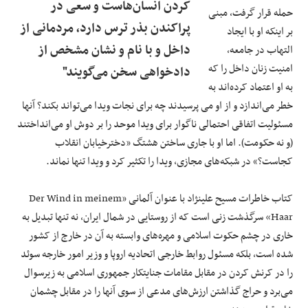
کردن انسان‌هاست و سعی در
حمله قرار گرفت، مبنی
پراکندن بذر ترس دارد، مردمانی از
بر اینکه او با ایجاد
داخل و با نام و نشان مشخص از
التهاب در جامعه،
امنیت زنان داخل را که
دادخواهی سخن می‌گویند"
به او اعتماد کرده‌اند به
خطر می‌اندازد و از او می پرسیدند چه برای نجات ویدا می‌تواند بکند؟ آنها
مسئولیت اتفاقی احتمالی ناگوار برای ویدا موحد را بر دوش او می‌انداختند
(و نه حکومت). اما او با جاری ساختن هشتگ «دخترخیابان انقلاب
کجاست؟» در شبکه‌های مجازی، ویدا را تکثیر کرد و ویدا تنها نماند.
کتاب خاطرات مسیح علینژاد با عنوان آلمانی «Der Wind in meinem
Haar» سرگذشت زنی است که از روستایی در شمال ایران، نه تنها تبدیل به
خاری در چشم حکوت اسلامی و مهره‌های وابسته به آن در خارج از کشور
شده است، بلکه مسئول روابط خارجی اتحادیه اروپا و وزیر امور خارجه سوئد
را در کرنش کردن در مقابل مقامات جنایتکار جمهوری اسلامی به زیرسوال
می‌برد و حراج گذاشتن ارزش‌های مدعی از سوی آنها را در مقابل چشمان