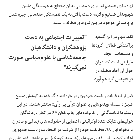
نهادسازی هستیم اما برای دستیابی به آن محتاج به همبستگی مابین
شهروندان هستیم و لازمه دست یافتن به یک همبستگی مقدماتی، چیره شدن
بر پریشانی موجود در بین نیروهای مخالف است.
نکته مهم در این گستره
"تغییرات اجتماعی به دست
پراکندگی فعالان، گروه‌ها
پژوهشگران و دانشگاهیان
و دستجات، ایجاد
جامعه‌شناسی یا علوم‌سیاسی صورت
ظرفیتی است که بتوان
نمی‌گیرند"
حول آن آحاد مختلف را
فراعقیدتی گرد هم آورد.
قبل از انتخابات ریاست جمهوری در خردادماه گذشته به کوشش مسیح
علینژاد سلسله ویدئوهایی با عنوان «رأی بی رأی» منتشر شدند. در این
ویدئوها نمایندگانی از خانواده‌های جانباختان ۶۷ در کنار بازماندگان
هواپیمای شلیک شده اوکرائینی، اعضایی از خانواده های زندانی و مادران
دادخواه آبان ۹۸، مخالفت خود را از شرکت در انتخابات ریاست جمهوری
اعلام کردند. این اقدام نمونه‌ای (هر چند کوچک)، در برداشتن قدم‌هایی در