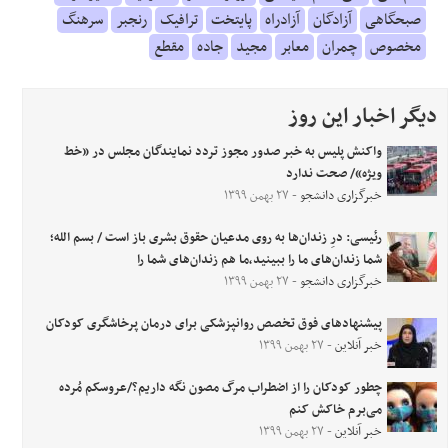
صبحگاهی
آزادگان
آزادراه
پایتخت
ترافیک
رنجبر
سرهنگ
مخصوص
چمران
معابر
مجید
جاده
مقطع
دیگر اخبار این روز
واکنش پلیس به خبر صدور مجوز تردد نمایندگان مجلس در «خط
ویژه»/ صحت ندارد
خبرگزاری دانشجو
- ۲۷ بهمن ۱۳۹۹
رئیسی: درِ زندان‌ها به روی مدعیان حقوق بشری باز است / بسم الله؛
شما زندان‌های ما را ببینید،ما هم زندان‌های شما را
خبرگزاری دانشجو
- ۲۷ بهمن ۱۳۹۹
پیشنهادهای فوق تخصص روانپزشکی برای درمان پرخاشگری کودکان
خبر آنلاین
- ۲۷ بهمن ۱۳۹۹
چطور کودکان را از اضطراب مرگ مصون نگه داریم؟/عروسکم مُرده
می‌برم خاکش کنم
خبر آنلاین
- ۲۷ بهمن ۱۳۹۹