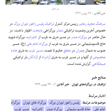
خبر آنلاین
علوم و فن آوری
خبر آنلاین
- ۲۷ بهمن ۱۳۹۹
سرهنگ
مجید
رنجبر
رییس مرکز کنترل
ترافیک
پلیس راهور تهران بزرگ
در
فرهنگی و هنری
خصوص آخرین وضعیت ترافیکی
معابر
بزرگراهی
پایتخت
اظهار داشت: در
مقالات
حال حاضر در
بزرگراه صدر
در مسیر شرق به غرب از
کامرانیه
، بزرگراه شهید
حاج قاسم‌سلیمانی در مسیر شرق به غرب از
بزرگراه امام علی
(ع)، مسیر
جنوب به شمال
چمران
در
مقطع
حکیم تا همت،
مسیر غرب
به شرق
جاده
مخصوص
از گلها و در مسیر غرب به شرق
آزادراه
از
آزادگان
بار ترافیکی
صبحگاهی
گزارش شده است.
منابع خبر
ترافیک در بزرگراه‌های تهران
-
خبر آنلاین
- ۲۷ بهمن ۱۳۹۹
اخبار مرتبط
موضوعات مرتبط:
پلیس راهور تهران بزرگ
بزرگراه های تهران
بزرگراه
امام علی
حاج قاسم سلیمانی
بزرگراه صدر
کامرانیه
مسیر غرب