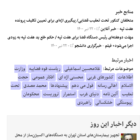
منابع خبر
متخلفان کنکور تحت تعقیب قضایی/ پیگیری اژه‌ای برای تعیین تکلیف پرونده
هفت تپه
-
خبر آنلاین
- ۲۲ تیر ۱۴۰۰
مهلت دوهفته‌ای رئیس دستگاه قضا برای هفت تپه / حکم خلع ید هفت تپه به زودی
اجرا می‌شود+ فیلم
-
خبرگزاری دانشجو
- ۲۲ تیر ۱۴۰۰
اخبار مرتبط
موضوعات مرتبط:
غلامحسین اسماعیلی
ریاست قوه قضاییه
وزارت
اطلاعات
کشورهای غربی
محسنی اژه ای
افکار عمومی
حجت
الاسلام
اهالی رسانه
قول می دهم
پیشنهادها
محمد مصدق
تحت
تعقیب
آئین نامه
دنیای غرب
استمرار
تروریست
محکومان
پیوستگی
خشکسالی
راهبردی
دیگر اخبار این روز
تجهیز بیمارستان‌های استان تهران به دستگاه‌های اکسیژن‌ساز از محل