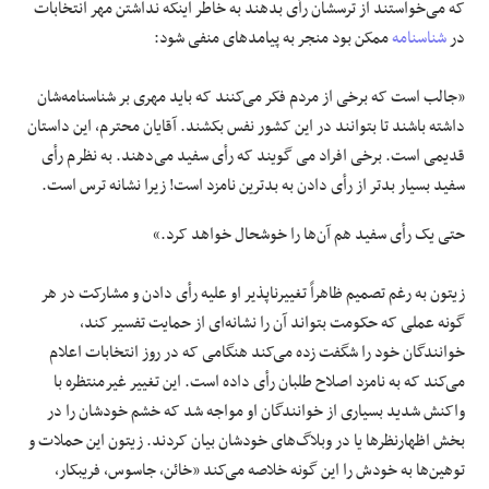
که می‌خواستند از ترسشان رأی بدهند به خاطر اینکه نداشتن مهر انتخابات
در
شناسنامه
ممکن بود منجر به پیامدهای منفی شود:
«جالب است که برخی از مردم فکر می‌کنند که باید مهری بر شناسنامه‌شان
داشته باشند تا بتوانند در این کشور نفس بکشند. آقایان محترم، این داستان
قدیمی است. برخی افراد می گویند که رأی سفید می‌دهند. به نظرم رأی
سفید بسیار بدتر از رأی دادن به بدترین نامزد است! زیرا نشانه ترس است.
حتی یک رأی سفید هم آن‌ها را خوشحال خواهد کرد.»
زیتون به رغم تصمیم ظاهراً تغییرناپذیر او علیه رأی دادن و مشارکت در هر
گونه عملی که حکومت بتواند آن را نشانه‌ای از حمایت تفسیر کند،
خوانندگان خود را شگفت زده می‌کند هنگامی که در روز انتخابات اعلام
می‌کند که به نامزد اصلاح طلبان رأی داده است. این تغییر غیرمنتظره با
واکنش شدید بسیاری از خوانندگان او مواجه شد که خشم خودشان را در
بخش اظهارنظرها یا در وبلاگ‌های خودشان بیان کردند. زیتون این حملات و
توهین‌ها به خودش را این گونه خلاصه می‌کند «خائن، جاسوس، فریبکار،