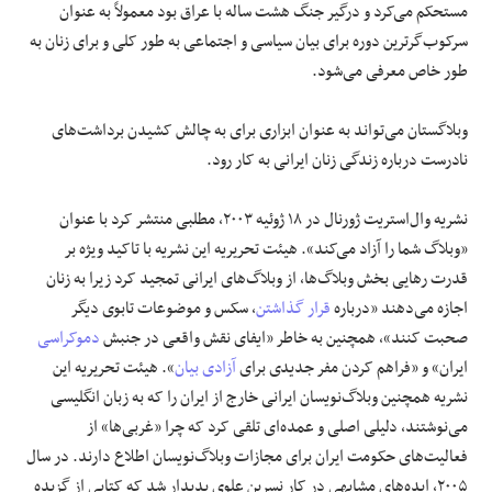
مستحکم می‌کرد و درگیر جنگ هشت ساله با عراق بود معمولاً به عنوان
سرکوب‌‌گرترین دوره برای بیان سیاسی و اجتماعی به طور کلی و برای زنان به
علوم و فن آوری
طور خاص معرفی می‌شود.
فرهنگی و هنری
وبلاگستان می‌تواند به عنوان ابزاری برای به چالش کشیدن برداشت‌های
نادرست درباره زندگی زنان ایرانی به کار رود.
مقالات
نشریه وال‌استریت ژورنال در ۱۸ ژوئیه ۲۰۰۳، مطلبی منتشر کرد با عنوان
«وبلاگ شما را آزاد می‌کند». هیئت تحریریه این نشریه با تاکید ویژه بر
قدرت رهایی بخش وبلاگ‌ها، از وبلاگ‌های ایرانی تمجید کرد زیرا به زنان
اجازه می‌دهند «درباره
قرار گذاشتن
، سکس و موضوعات تابوی دیگر
صحبت کنند»، همچنین به خاطر «ایفای نقش واقعی در جنبش
دموکراسی
ایران» و «فراهم کردن مفر جدیدی برای
آزادی بیان
». هیئت تحریریه این
نشریه همچنین وبلاگ‌نویسان ایرانی خارج از ایران را که به زبان انگلیسی
می‌نوشتند، دلیلی اصلی و عمده‌ای تلقی کرد که چرا «غربی‌ها» از
فعالیت‌های حکومت ایران برای مجازات وبلاگ‌نویسان اطلاع دارند. در سال
۲۰۰۵، ایده‌های مشابهی در کار نسرین علوی پدیدار شد که کتابی از گزیده