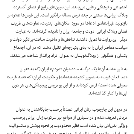
اجتماعی و فرهنگی رهایی می‌یابند. این تبیین‌های رایج از فضای گسترده
وبلاگ ایرانی‌ها مبتنی بر چند فرض مساله برانگیز است. این فرض‌ها علاوه بر
بازتولید غیرانتقادی ادعاها در مورد امکان‌های اینترنت، تفاوت‌های ظریف
فضای وبلاگ ایرانی، دولت و جامعه ایران را نادیده گرفته‌اند. به عبارت
دیگر، این روایت‌ها تمایل داشتند تناقض‌ها و ماهیت مناقشه‌برانگیز دولت و
سیاست معاصر ایران را به بنای یکپارچه‌ای تقلیل دهند که در آن، اجتماع
یکسان و همگونی از وبلاگ‌نویسان به عنوان افراد برانداز شناخته می‌شدند.
به طور مشابه آن‌ها یک دوگانه‌ ساده میان «مردم» ایران (که به عنوان
«مدافعان غرب» به تصویر کشیده شده‌اند) و حکومت ایران (که «ضد غرب»
معرفی شده است) فرض کرده‌اند و از این رو بررسی پیچیدگی‌های هر دوی
این‌ها را کنار گذاشته‌اند.
در درون این چارچوب، زنان ایرانی عمدتاً برحسب جایگاهشان به عنوان
قربانی تعریف شده و در بسیاری از مواقع نیز سرکوب زنان ایرانی برحسب
ویژگی بدن‌اش بیان شده است نظیر محدودیت بر نحوه پوشش و سکسوالیته
زنان ایران. علاوه بر این، زنان ایرانی به نحوی معرفی شده‌اند که گویی دامنه