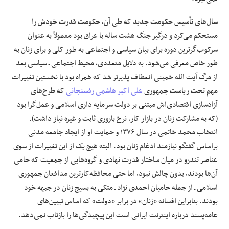
سال‌های تأسیس حکومت جدید که طی آن، حکومت قدرت خودش را
مستحکم می‌کرد و درگیر جنگ هشت ساله با عراق بود معمولاً به عنوان
سرکوب‌‌گرترین دوره برای بیان سیاسی و اجتماعی به طور کلی و برای زنان به
طور خاص معرفی می‌شود. به دلایل متعددی، محیط اجتماعی ـ سیاسی بعد
از مرگ آیت الله خمینی انعطاف پذیرتر شد که همراه بود با نخستین تغییرات
مهم تحت ریاست جمهوری
علی اکبر هاشمی رفسنجانی
که طرح‌های
آزادسازی اقتصادی‌اش مبتنی بر دولت سرمایه داری اسلامی و عمل‌گرا بود
(که به مشارکت زنان در بازار کار، نرخ باروری ثابت و غیره نیاز داشت).
انتخاب محمد خاتمی در سال ۱۳۷۶ و حمایت او از ایجاد جامعه مدنی
براساس گفتگو نیازمند ادغام زنان بود. البته هیچ یک از این تغییرات از سوی
عناصر تندرو در میان ساختار قدرت نهادی و گروه‌هایی از جمعیت که حامی
آن‌ها بودند، بدون چالش نبود، اما حتی محافظه‌کارترین مدافعان جمهوری
اسلامی ـ از جمله حامیان احمدی نژاد ـ متکی به بسیج زنان در جبهه خود
بودند. بنابراین افسانه «زنان» در برابر «دولت» که اساس تبیین‌های
عامه‌پسند درباره اینترنت ایرانی است این پیچیدگی‌ها را بازتاب نمی‌دهد.