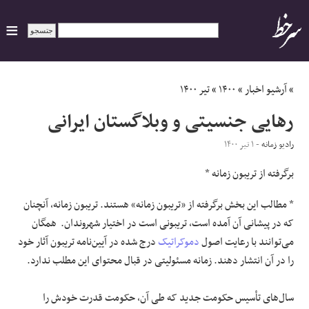
ایران
»
آرشیو اخبار
»
۱۴۰۰
»
تیر ۱۴۰۰
رهایی جنسیتی و وبلاگستان ایرانی
سیاسی
رادیو زمانه
- ۱ تیر ۱۴۰۰
اقتصاد
برگرفته از تریبون زمانه *
ورزشی
* مطالب این بخش برگرفته از «تریبون زمانه» هستند. تریبون زمانه، آنچنان
که در پیشانی آن آمده است، تریبونی است در اختیار شهروندان. همگان
جهان
می‌توانند با رعایت اصول
دموکراتیک
درج شده در آیین‌نامه تریبون آثار خود
را در آن انتشار دهند. زمانه مسئولیتی در قبال محتوای این مطلب ندارد.
اجتماعی
سال‌های تأسیس حکومت جدید که طی آن، حکومت قدرت خودش را
حوادث