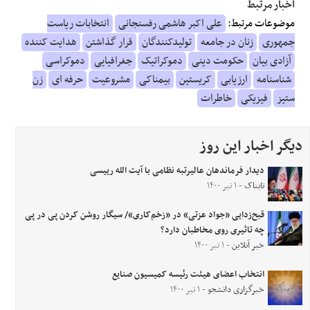
اخبار مرتبط
موضوعات مرتبط:
علی اکبر هاشمی رفسنجانی
انتخابات ریاست
جمهوری
زنان در جامعه
تولیدکنندگان
قرار گذاشتن
هدایت کننده
آزادی بیان
حکومت دینی
دموکراتیک
جغرافیایی
دموکراسی
شناسنامه
ارزیابی
کریستین
بیمناکی
مشروعیت
حرفه ای
زن
ستیز
فیزیکی
خاطرات
دیگر اخبار این روز
دیدار فرماندهان عالیرتبه نظامی با آیت الله رییسی
تابناک
- ۱ تیر ۱۴۰۰
قبح‌زدایی «جواد عزتی» در «زخم‌کاری»/ سیگار روشن کردن‌ پی در پی
چه تاثیری روی مخاطبان دارد؟
خبر آنلاین
- ۱ تیر ۱۴۰۰
انتخاب اعضای هیئت رئیسه کمیسیون صنایع
خبرگزاری دانشجو
- ۱ تیر ۱۴۰۰