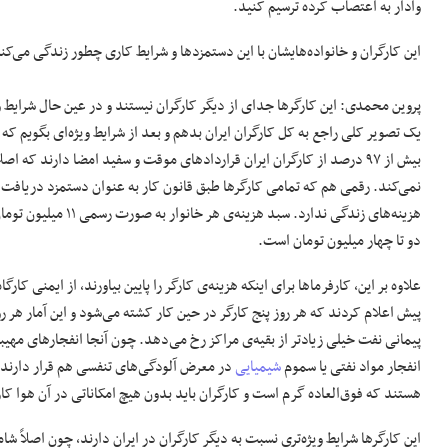
وادار به اعتصاب کرده ترسیم کنید.
این کارگران و خانواده‌هایشان با این دستمزدها و شرایط کاری چطور زندگی می‌کن
پروین محمدی: این کارگرها جدای از دیگر کارگران نیستند و در عین حال شرایط وی
یک تصویر کلی راجع به کل کارگران ایران بدهم و بعد از شرایط ویژه‌ای بگویم که ای
بیش از ۹۷ درصد از کارگران ایران قراردادهای موقت و سفید امضا دارند که اصل
نمی‌کند. رقمی هم که تمامی کارگرها طبق قانون کار به عنوان دستمزد دریافت م
هزینه‌های زندگی ندارد. سبد ه
دو تا چهار میلیون تومان است.
علاوه بر این، کارفرماها برای اینکه هزینه‌ی کارگر را پایین بیاورند، از ایمنی 
پیش اعلام کردند که هر روز پنج کارگر در حین کار کشته می‌شود و این آمار هر رو
پیمانی نفت خیلی زیادتر از بقیه‌ی مراکز رخ می‌دهد. چون آنجا انفجارهای مهی
انفجار مواد نفتی یا سموم
شیمیایی
در معرض آلودگی‌های تنفسی هم قرار دارند. مش
هستند که فوق‌العاده گرم است و کارگران باید بدون هیچ امکاناتی در آن هوا کار
این کارگرها شرایط ویژه‌تری نسبت به دیگر کارگران در ایران دارند، چون‌ اصلاً شا