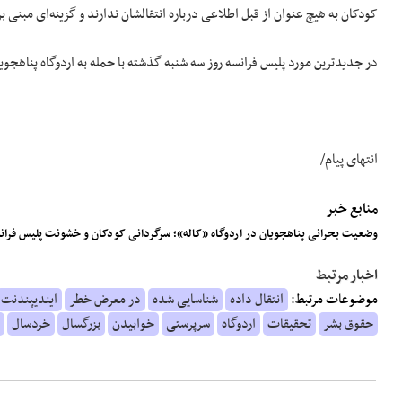
کودکان به هیچ عنوان از قبل اطلاعی درباره انتقالشان ندارند و گزینه‌ای مبنی 
در جدیدترین مورد پلیس فرانسه روز سه شنبه گذشته با حمله به اردوگاه پناهجویان کاله، ۷۰۰ پناهجو را 
انتهای پیام/
منابع خبر
وضعیت بحرانی پناهجویان در اردوگاه «کاله»؛ سرگردانی کودکان و خشونت پلیس فران
اخبار مرتبط
موضوعات مرتبط:
انتقال داده
شناسایی شده
در معرض خطر
ایندیپندنت
حقوق بشر
تحقیقات
اردوگاه
سرپرستی
خوابیدن
بزرگسال
خردسال
د