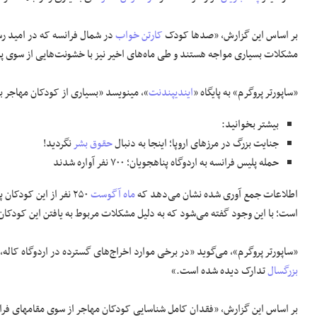
بر اساس این گزارش، «صد‌ها کودک
کارتن خواب
در شمال فرانسه که در امید ر
مشکلات بسیاری مواجه هستند و طی ماه‌های اخیر نیز با خشونت‌هایی از سوی پ
«ساپورتر پروگرم» به پایگاه «
ایندیپندنت
»، می‎نویسد «بسیاری از کودکان مهاجر بی سرپرست بدون هیچ گزینه پیش رو، مجبور به
بیشتر بخوانید:
جنایت بزرگ در مرز‌های اروپا؛ اینجا به دنبال
حقوق بشر
نگردید!
حمله پلیس فرانسه به اردوگاه پناهجویان؛ ۷۰۰ نفر آواره شدند
اطلاعات جمع آوری شده نشان می‌دهد که
ماه آگوست
۲۵۰ نفر از این کودکان پناهجوی بی سرپرست در اردوگاه کاله
است؛ با این وجود گفته می‌شود که به دلیل مشکلات مربوط به یافتن این کودکان
«ساپورتر پروگرم»، می‌گوید «در برخی موارد اخراج‌های گسترده در اردوگاه کاله، مقام‎های فرانسه کودکان مهاجر را به 
بزرگسال
تدارک دیده شده است.»
بر اساس این گ