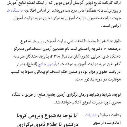
ارائه کارنامه نتایج نهایی گزینش آزمون مزبور که از لینک اعلام نتایج آموزش
و پرورش(سامانه همگام) قابل دریافت می‌باشد، بر اساس اطلاعیه
دانشگاه ها
جهت مراجعه حضوری مهارت آموزان به مرکز مجری دوره مهارت آموزی
الزامی است.
طبق مفاد شرایط وضوابط اختصاصی وزارت آموزش و پرورش مندرج
درصفحه ۱۰ دفترچه راهنمای ثبت نام هفتمین آزمون استخدامی متمرکز
دستگاه های اجرایی کشور (آبان ماه سال ۱۳۹۸)، پذیرفته-شدگان ملزم به
گذراندن دوره مهارت-آموزی و موفقیت در
آزمون جامع
(اصلح)، بدون
دریافت حقوق و مزایا بوده و صدور حکم استخدام پیمانی، منوط به کسب
موفقیت در دوره مذکور است.
توجه: شرایط وضوابط و زمان برگزاری آزمون جامع(اصلح) از طریق دانشگاه
مجری دوره مهارت آموزی اعلام خواهد شد.
رعایت ضوابط و
مقررات
"با توجه به شیوع ویروس کرونا
اعلام شده از سوی
درکشور تا اطلاع ثانوی برگزاری