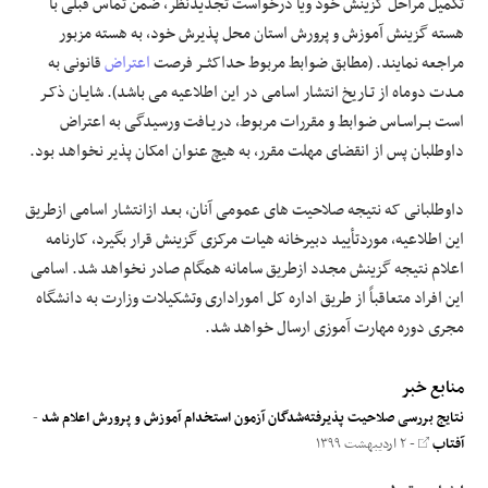
تکمیل مراحل گزینش خود ویا درخواست تجدیدنظر، ضمن تماس قبلی با
هسته گزینش آموزش و پرورش استان محل پذیرش خود، به هسته مزبور
مراجعه نمایند. (مطابق ضوابط مربوط حداکثــر فرصت
اعتراض
قانونی به
مـدت دوماه از تـاریخ انتشار اسامی در این اطلاعیه می باشد). شایـان ذکـر
است بــراسـاس ضوابط و مقررات مربوط، دریـافت ورسیدگی به اعتراض
داوطلبان پس از انقضای مهلت مقرر، به هیچ عنوان امکان پذیر نخواهد بود.
داوطلبانی که نتیجه صلاحیت های عمومی آنان، بعد ازانتشار اسامی ازطریق
این اطلاعیه، موردتأیید دبیرخانه هیات مرکزی گزینش قرار بگیرد، کارنامه
اعلام نتیجه گزینش مجدد ازطریق سامانه همگام صادر نخواهد شد. اسامی
این افراد متعاقباً از طریق اداره کل اموراداری وتشکیلات وزارت به دانشگاه
مجری دوره مهارت آموزی ارسال خواهد شد.
منابع خبر
نتایج بررسی صلاحیت‌ پذیرفته‌شدگان آزمون استخدام آموزش و پرورش اعلام شد
-
آفتاب
- ۲ اردیبهشت ۱۳۹۹