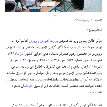
علوم و فن آوری
آفتاب
آفتاب
- ۲ اردیبهشت ۱۳۹۹
فرهنگی و هنری
آفتاب‌‌نیوز :
مقالات
مرکز اطلاع رسانی و روابط عمومی
وزارت آموزش و پرورش
اعلام کرد: با
آرزوی موفقیت برای
پذیرفته
شدگان گرامی آزمون استخدامی وزارت آموزش
وپرورش در هفتمین آزمون متمرکز دستگاه های اجرایی کشور
آبان ماه
۱۳۹۸
(موضوع مجوز شماره۱۵۱۶۱۰ مورخ ۲۷ خرداد۱۳۹۸ و مجوز ۱۶۰۴۹۱ مورخ
۱تیر۱۳۹۸سازمان اداری و استخدامی کشور)؛ به اطلاع می رساند؛ اسامی
پذیرفته شدگان نهایی آزمون مزبور بعد از طی مراحل قانونی از طریق سامانه
همگام، به آدرس: http://medu.ir/azmoon-estekhdami/login.php
اعلام خواهد شد. مقتضی است اقدامات ذیل از سوی
داوطلب
ان محترم
انجام شود.
تأییدشدگان نهایی گزینش مکلفند به منظور انجام آزمایشات پاراکلینیکی