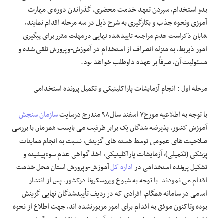
بدو استخدام، سپردن تعهد خدمت محضری، گذراندن دوره ی مهارت
آموزی ونحوه جذب و بکارگیری به شرح ذیل در سه مرحله اقدام نمایند،
شایان ذکراست عدم مراجعه تاییدشده نهایی درمهلت مقرر برای پیگیری
امور ذیربط، به منزله انصراف از استخدام در آموزش-وپرورش تلقی شده و
مسئولیت آن، صرفاً بر عهده داوطلب خواهد بود.
مرحله اول : انجام آزمایشات پاراکلینیکی و تکمیل پرونده استخدامی
با توجه به اطلاعیه مورخ۷ اسفند سال ۹۸ مندرج درسایت
سازمان سنجش
آموزش کشور، پذیرفته شدگان یک برابر ظرفیت می بایست همزمان با بررسی
صلاحیت های عمومی توسط هسته های گزینش، نسبت به انجام معاینات
پزشکی (تکمیلی)، آزمایشات پاراکلینیکی، اخذ گواهی عدم سوءپیشینه و
تشکیل پرونده استخدامی در
اداره کل
آموزش-وپرورش استان محل خدمت
اقدام می نمودند. با توجه به شیوع ویروسکرونا درکشور، پس از انتشار
اسامی در سامانه همگام، افرادی که در ردیف تأییدشدگان نهایی گزینش
بوده وتاکنون موفق به اقدام برای امور مزبورنشده اند، جهت اطلاع از نحوه