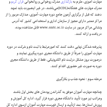
مهارت آموزی، ملزم به
بارگذاری
مدرک روخوانی و روانخوانی
قرآن کریم
و
مدرک مهارت های هفتگانه(ICDL)می‌باشند، در غیر اینصورت باید تعهد
دهند که قبل از برگزاری آزمون جامع دوره مهارت-آموزی، مدارک مزبور را از
مراکز معتبر دارای مجوز از سازمان اداری و استخدامی کشور که آدرس
ونشانی مراکز مزبور در سایت www.smtc.ac.ir قابل مشاهده بوده،
دریافت و ارائه کنند.
پذیرفته شدگان نهایی دقت کنند که امورمرتبط با ثبت نام و شرکت در دوره
مهارت آموزی را صرفاً از طریق دانشگاه مجری دوره پیگیری نمایند و
درصورت بروز مشکل درثبت نام الکترونیکی، فقط از طریق دانشگاه مجری
دوره به صورت غیر حضوری اقدام کنند.
مرحله سوم : نحوه جذب و بکارگیری
چنانچه مهارت آموزان موفق به گذراندن پودمان های بخش اول باشند
ومراتب نیز مورد تأیید دانشگاه مجری دوره قرار گیرد، اداره کل آموزش و
پرورش استان‌ها، بعد ازتأیید و ارسال فهرست مهارت آموزان ازسوی اداره کل