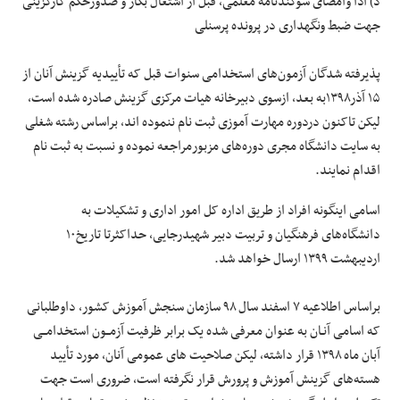
د) ادا وامضای سوگندنامه معلمی، قبل از اشتغال بکار و صدورحکم کارگزینی
جهت ضبط ونگهداری در پرونده پرسنلی
پذیرفته شدگان آزمون‌های استخدامی سنوات قبل که تأییدیه گزینش آنان از
۱۵ آذر۱۳۹۸به بعد، ازسوی دبیرخانه هیات مرکزی گزینش صادره شده است،
لیکن تاکنون دردوره مهارت آموزی ثبت نام ننموده اند، براساس رشته شغلی
به سایت دانشگاه مجری دوره‌های مزبورمراجعه نموده و نسبت به ثبت نام
اقدام نمایند.
اسامی اینگونه افراد از طریق اداره کل امور اداری و تشکیلات به
دانشگاه‌های فرهنگیان و تربیت دبیر شهیدرجایی، حداکثرتا تاریخ۱۰
اردیبهشت ۱۳۹۹ ارسال خواهد شد.
براساس اطلاعیه ۷ اسفند سال ۹۸ سازمان سنجش آموزش کشور، داوطلبانی
که اسامی آنـان به عنوان معرفی شده یک برابر ظرفیت آزمــون استخدامــی
آبان ماه ۱۳۹۸ قرار داشته، لیکن صلاحیت های عمومی آنان، مورد تأیید
هسته‌های گزینش آموزش و پرورش قرار نگرفته است، ضروری است جهت