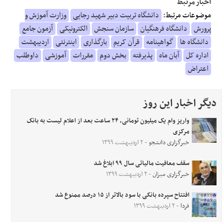
اخبار مرتبط
موضوعات مرتبط:
دانشگاه تربیت دبیر شهید رجایی
وزارت آموزش و
پرورش
دانشگاه فرهنگیان
سازمان سنجش
الکترونیکی
آزمون جامع
دانشگاه ها
گواهینامه
قرآن کریم
بارگذاری
اینترنتی
اردیبهشت
اداره کل
آبان ماه
پذیرفته
بخش دوم
مقررات
آموزشی
داوطلب
اعتراض
دیگر اخبار این روز
واریز وام یک میلیون تومانی، ۲۴ ساعت بعد از اعلام لیست به بانک
مرکزی
خبرگزاری دانشجو
- ۲ اردیبهشت ۱۳۹۹
سقف معافیت مالیاتی سال ۹۹ ابلاغ شد
خبرگزاری میزان
- ۲ اردیبهشت ۱۳۹۹
افتتاح سپرده بانکی با سود بالاتر از ۱۵ درصد ممنوع شد
فردا
- ۲ اردیبهشت ۱۳۹۹