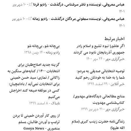
عباس معروفی، نویسنده و ناشر سرشناس، درگذشت
-
رادیو فردا
- ۱۰ شهریور
۱۴۰۱
عباس معروفی، نویسنده سمفونی مردگان درگذشت
-
رادیو زمانه
- ۱۰ شهریور
۱۴۰۱
اخبار مرتبط
اگر عاشورا نبود تشیع و اسلام رادر
بی‌چانه شو، بی‌چانه شو
جمهوری آذربایجان نابود می کردند
رادیو زمانه
- ۱۴ بهمن ۱۳۹۸
خبرگزاری مهر
- ۲۴ مهر ۱۴۰۰
گزینه جدید اصلاح‌طلبان برای
توصیه انتخاباتی صدیقی به مردم:
انتخابات ۱۴۰۰ / کنایه‌های سنگین به
شما را به خدا به خودتان رحم کنید
زاکانی / نمازی: سید حسن خمینی
خبر آنلاین
- ۲۹ اسفند ۱۳۹۹
برای انتخابات نمی‌آید / بادامچیان:
کسی در موتلفه صیغه کند اخراجش
منابع مطالعاتی دیدگاه‌های مهدوی/
می‌کنیم
کتاب‌شناسی مهدویت
تابناک
- ۸ اسفند ۱۳۹۹
خبرگزاری مهر
- ۲۱ شهریور ۱۳۹۹
از روی کار آوردن خمینی تا بردن
زندگی‌نامه حضرت زینب کبری (سلام
ترامپ و آوردن طالبان، مسلم
الله علیها)
منصوری - Gooya News