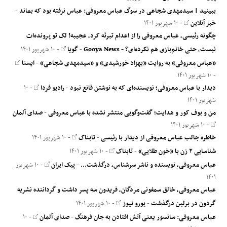
ببینید | سیدمهدی شجاعی در سوگ عباس معروفی: عباس نرفته بود که بماند
-
خبر آنلاین
- ۱۰ شهریور ۱۴۰۱
چگونه رئیسی، عباس معروفی را از اعدام تبرئه کرد، عجیبه! لک تو پرونده‌ات
نیست، حتی خانم‌بازی هم نکرده‌ای؟ - Gooya News
-
گویا
- ۱۰ شهریور ۱۴۰۱
«عباس معروفی» به روایت «بهزاد خورشیدی» و «سیدمهدی شجاعی»
-
ایسنا
- ۱۰ شهریور ۱۴۰۱
دیدار با عباس معروفی؛ نویسنده‌ای که به نوشتن قانع نبود
-
رادیو فردا
- ۱۰
شهریور ۱۴۰۱
من و بوف کور و هدایت؛ گفت‌وگویی منتشر نشده با عباس معروفی
-
صدای آلمان
- ۱۰ شهریور ۱۴۰۱
خاطره جالب عباس معروفی از دیدار با رئیسی
-
تابناک
- ۱۰ شهریور ۱۴۰۱
شناسایی ۲ زن با «خون طلایی»
-
تابناک
- ۱۰ شهریور ۱۴۰۱
عباس معروفی، نویسنده و ناشر سرشناس، درگذشت...
-
پیک ایران
- ۱۰ شهریور
۱۴۰۱
عباس معروفی، خالق سمفونی مردگان، فریدون سه پسر داشت و گرداننده نشریه
گردون در برلین درگذشت
-
یورو نیوز
- ۱۰ شهریور ۱۴۰۱
عباس معروفی: سانسور یعنی آتش افتادن به جان فرهنگ
-
صدای آلمان
- ۱۰