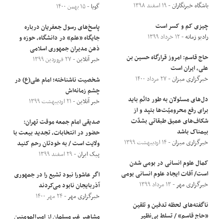
باشگاه خبرنگاران
- ۱۹ اسفند ۱۳۹۸
گویا
- ۱۵ بهمن ۱۴۰۰
چیزی کم و کسر است
پاسخ‌های رسول جعفریان درباره
رادیو زمانه
- ۱۲ خرداد ۱۳۹۹
جایگاه «علم» در دانشگاه، حوزه و
ذهن مدیران جمهوری اسلامی
حاج قاسم: امروز قرارگاه حسین بن
خبر آنلاین
- ۲۷ فروردین ۱۳۹۹
علی، ایران است
خبرگزاری میزان
- ۲۷ مرداد ۱۴۰۰
شخصیت ناشناخته؛ امام علی(ع) در
چشم زمانه‌اش
دل‌های مسئولان به طور دائم باید
خبر آنلاین
- ۲۱ اردیبهشت ۱۳۹۹
برای رفع محرومیّت‌ها بتپد و از
شکاف‌های عمیق طبقاتی بشدّت
صدیقی امام جمعه موقت تهران:
بیمناک باشد
حضور در انتخابات، تجدید بیعت با
خبرگزاری میزان
- ۱۴ اردیبهشت ۱۳۹۹
ولایت است / به خودتان رحم کنید
پیک ایران
- ۲۹ اسفند ۱۳۹۹
کمال علوم انسانی در بومی شدن
است/ آفات ایجاد علوم انسانی بومی
اگر عاشورا نبود تشیع را در جمهوری
خبرگزاری مهر
- ۱۳ مرداد ۱۳۹۹
آذربایجان نابود می‌کردند
خبرگزاری مهر
- ۲۴ مهر ۱۴۰۰
ناگفته‌های لحظه تدفین و تلقین
«حاج قاسم» / تسلط بی‌نظیر
مشاهیر غیرمسلمان از امیرالمومنین