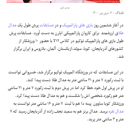
صدای آلمان
علوم و فن آوری
تابناک
- ۷ شهریور ۱۴۰۰
در آغاز ششمین روز
بازی های پارالمپیک
و در
مسابقات
پرش طول یک
مدال
فرهنگی و هنری
طلا
ی ارزشمند برای کاروان پارالمپیکی ایارن به دست آورد. مسابقات پرش
طول بازی های پارالمپیک توکیو در کلاس T۱۲ با حضور ۱۰ ورزشکار از
مقالات
کشورهای آذربایجان، کوبا، سوئد،ازبکستان، آلمان، بلاروس و ایران برگزار
شد.
در این مسابقات که در ورزشگاه المپیک توکیو برگزار شد، خسروانی توانست
با ثبت رکورد ۷ متر و ۲۱ سانتی متر به مدال طلا دست پیدا کند.
او در پرش اول خود خطا کرد اما در پرش دوم با ثبت رکورد ۷ متر و ۲۱ سانتی
متر هم رکورد شخصی اش را شکست و هم به مدال طلا دست پیدا کرد.
ورزشکار کوبا ساوون پینه دا هم با ثبت ۷ متر و ۱۶ سانتی متر توانست به
مدال نقره
برسد. مدال برنز هم به سعید نجف زاده از آذربایجان رسید که ۷
متر و ۳ سانتی متر پرید.