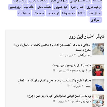
نشسته
یک هشتم نهایی
تیم ملی ایران
به وقت تهران
پرتاب وزنه
وحید نوری
مدال نقره
کره جنوبی
تفنگ بادی
جامائیکا
ویرجیلیو
مدال طلا
ایتالیا
محمدرضا
نورمحمد
جودوکار
مسابقات
انفرادی
دیگر اخبار این روز
رسوایی ویدیوها؛ کمیسیون اصل نود مجلس تخلف در زندان اوین را
محرز دانست
صدای آلمان
- ۷ شهریور ۱۴۰۰
حامد پاکدل به پرسپولیس پیوست
خبرگزاری دانشجو
- ۷ شهریور ۱۴۰۰
ویدئو / طرح واکسیناسیون خودرویی و کمک مؤمنانه در زنجان
ایسنا
- ۷ شهریور ۱۴۰۰
پرونده واکسن ایرانی-استرالیایی کرونا روی میز «چرخ»
خبرگزاری دانشجو
- ۷ شهریور ۱۴۰۰