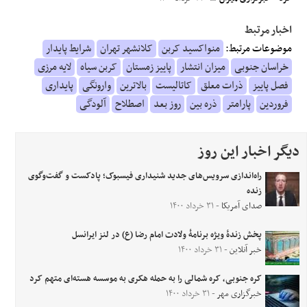
اخبار مرتبط
موضوعات مرتبط:
منواکسید کربن
کلانشهر تهران
شرایط پایدار
خراسان جنوبی
میزان انتشار
پاییز زمستان
کربن سیاه
لایه مرزی
فصل پاییز
ذرات معلق
کاتالیست
بالاترین
وارونگی
پایداری
فروردین
پارامتر
ذره بین
روز بعد
اصطلاح
آلودگی
دیگر اخبار این روز
راه‌اندازی سرویس‌های جدید شنیداری فیسبوک؛ پادکست و گفت‌وگوی
زنده
صدای آمریکا
- ۳۱ خرداد ۱۴۰۰
پخش زندۀ ویژه برنامۀ ولادت امام رضا (ع) در لنز ایرانسل
خبر آنلاین
- ۳۱ خرداد ۱۴۰۰
کره جنوبی، کره شمالی را به حمله هکری به موسسه هسته‌ای متهم کرد
خبرگزاری مهر
- ۳۱ خرداد ۱۴۰۰