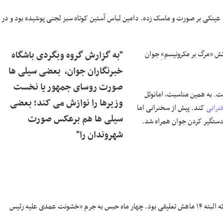
ینکی بر صورت و ماسک زده. دامین لباس آستین کوتاه سبز لجنی پوشیده بود و در
رکش «مرگ بر مکرونیسم»ِ جوان
"به گزارش گروه وبگردی باشگاه
خبرنگاران جوان، بعضی سیلی ها
صورت روسای جمهور یا نخست
ا می گذشت. به همین مناسبت، امانوئل
وزیرها را نوازش می کند؛ بعضی
رانی
کند. پیش از سخنرانی اما
سیلی ها هم برعکس صورت
و دستگیر کردن جوان همراه شد.
شهروندان را"
تنها دور روز بعد، دادگاهی در شهر ولانس دامین را به ۱۸ ماه حبس محکوم کرد که البته ۱۴ ماهش تعلیقی بود. چهار ماه حبس به جرم «خشونت عمدی علیه رئیس