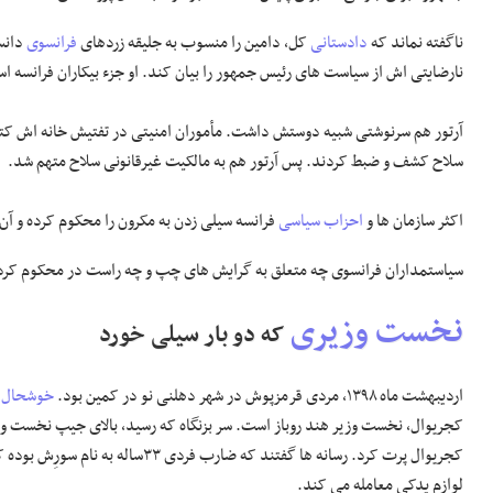
ناگفته نماند که
دادستانی
کل، دامین را منسوب به جلیقه زردهای
فرانسوی
دانست
نارضایتی اش از سیاست های رئیس جمهور را بیان کند. او جزء بیکاران فرانسه 
آرتور هم سرنوشتی شبیه دوستش داشت. مأموران امنیتی در تفتیش خانه اش کتاب
سلاح کشف و ضبط کردند. پس آرتور هم به مالکیت غیرقانونی سلاح متهم شد.
اکثر سازمان ها و
احزاب سیاسی
فرانسه سیلی زدن به مکرون را محکوم کرده و آن 
سیاستمداران فرانسوی چه متعلق به گرایش های چپ و چه راست در محکوم کردن 
نخست وزیری
که دو بار سیلی خورد
اردیبهشت ماه ۱۳۹۸، مردی قرمزپوش در شهر دهلنی نو در کمین بود.
خوشحال
ا
کجریوال، نخست وزیر هند روباز است. سر بزنگاه که رسید، بالای جیپ نخست و
کجریوال پرت کرد. رسانه ها گفتند که ضارب فردی
لوازم یدکی معامله می کند.