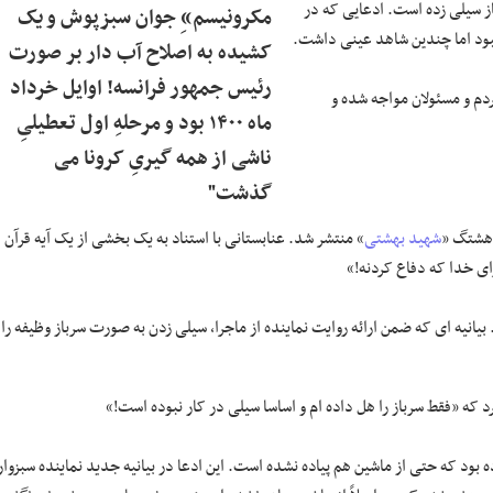
ز سیلی زده است. ادعایی که در
مکرونیسم»ِ جوان سبزپوش و یک
نبود اما چندین شاهد عینی داشت.
کشیده به اصلاح آب دار بر صورت
رئیس جمهور فرانسه! اوایل خرداد
ردم و مسئولان مواجه شده و
ماه ۱۴۰۰ بود و مرحلهِ اول تعطیلیِ
ناشی از همه گیریِ کرونا می
گذشت"
 هشتگ «
شهید بهشتی
» منتشر شد. عنابستانی با استناد به یک بخشی از یک آیه قرآن
برای خدا که دفاع کردنه!»
 بیانیه ای که ضمن ارائه روایت نماینده از ماجرا، سیلی زدن به صورت سرباز وظیفه را
رد که «فقط سرباز را هل داده ام و اساسا سیلی در کار نبوده است!»
ه بود که حتی از ماشین هم پیاده نشده است. این ادعا در بیانیه جدید نماینده سبزوار