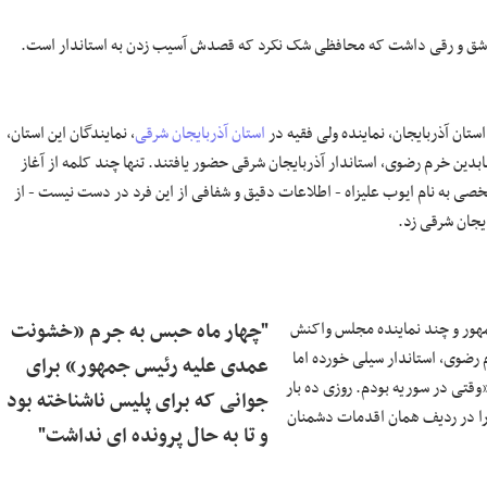
م و شق و رقی داشت که محافظی شک نکرد که قصدش آسیب زدن به استاندار است.
ستان آذربایجان، نماینده ولی فقیه در
استان آذربایجان شرقی
، نمایندگان این استان،
ابدین خرم رضوی، استاندار آذربایجان شرقی حضور یافتند. تنها چند کلمه از آغاز
شخصی به نام ایوب علیزاه - اطلاعات دقیق و شفافی از این فرد در دست نیست - از
یجان شرقی زد.
ور و چند نماینده مجلس واکنش
"چهار ماه حبس به جرم «خشونت
رضوی، استاندار سیلی خورده اما
عمدی علیه رئیس جمهور» برای
«وقتی در سوریه بودم. روزی ده بار
جوانی که برای پلیس ناشناخته بود
را در ردیف همان اقدمات دشمنان
و تا به حال پرونده ای نداشت"