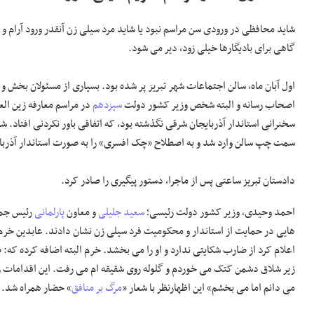
شاید محافظی در ورودی سن مراسم نبود یا شاید مرد سیلی زن آنقدر ورود آرا
گاهی برای بادیگارها خیلی زود، دیر می شود.
اول آبان ماه، سالن اجتماعات شهر تبریز پر شده بود. بسیاری از مسئولان بخش و ا
اصحاب رسانه و البته شخص وزیر کشور دولت
سیزدهم
در مراسم معارفه زین الع
سخنرانی استاندار آذربایجان شرقی نگذشته بود، که اتفاقی باور نکردنی افتاد. 
سمت چپ سالن وارد شد و به اصطلاح «چک افسری» را به صورت استاندار آذربا
دادستان تبریز ساعتی پس از ماجرا، دستور پیگیری را صادر کرد.
احمد وحیدی، وزیر کشور دولت رئیسی؛
سعید جلیلی
و معاون
پارلمانی
رئیس جمه
هایی در حمایت از استاندار و محکومیت فرد سیلی زن نشان دادند. عابدین خرم 
اعلام کرد از ضارب شکایتی ندارد و او را می بخشد. خرم البته اضافه کرده که: 
زیر شلاق دشمن کتک می خوردم و گلوله روی شقیقه ام می رفت. این اقدامات 
می دانم اما می بخشم» این اظهارنظر با شعار «
مرگ بر منافق
» حضار همراه شد.