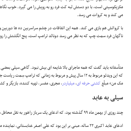
مکزیکوسیتی است، با دو دستش لبه کت فرد رو به رویش را می گیرد. خوب نگاهش 
می کند و به کروات می رسد.
با کرواتش هم بازی می کند. همه این اتفاقات در چشم سراسربین ده ها دوربین و ف
ناگهان فرد سمت چپ که به نظر می رسد دونالد ترامپ است، پنج انگشتش را رو
متأسفانه باید گفت که همه ماجرای بالا شایعه ای بیش نبود. گاهی سیلی بعضی آ
که این ویدئو مربوط به ۱۲ سال پیش و مربوط به زمانی که ترامپ سِمت ریاست جمهوری نداشته، بوده است. فرد مقابلش هم
مک من» مبلّغ
کشتی حرفه ای
،
میلیاردر
، مجری، مفسر، تهیه کننده، بازیگر و ک
سیلی به عابد
چند روزی از بهمن ماه ۹۹ گذشته بود، که ادعای یک سرباز راهور به نقل محافل سیاسی بدل شد و توجه کاربران فضای مجازی را به خود جلب کرد.
ادعای عابد اکبری ۲۲ ساله، مبنی بر این بود که علی اصغر عنابستانی، نم