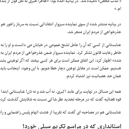
«کذب محض» نامیده شد. در بیانیه آمده بود: «ظاهرا خبری به نقل قول از بنده 
ام.»
در بیانیه منتشر شده از سوی نماینده سبزوار انتقاداتی نسبت به سرباز راهور هم 
عذرخواهی از مردم ایران منجر شد.
عنابستانی از کسی که آن را عامل تشنج عمومی در خیابان می دانست و او را به 
خاطر رعایت قانون تشکر کرد. نماینده سبزوار ضمن عذرخواهی از مردم ایران ب
شده» اظهار کرد: این اتفاق ممکن است برای هر کسی بیفتد که اگر توهینی بشنو
هستیم. ممکن است در مقابل توهین دچار خطا شویم. با این وجود، اینجانب باید 
همان حد عصبانیت نیز اشتباه کردم.
همه این مسائل در نهایت برای عابد اکبری، نه آب شد و نه نان! عنابستانی ابت
قوه قضائیه گفت که در مرحله تجدید نظر شاکی نسبت به شکایتش گذشت کرد
عنابستانی هم در مصاحبه ای گفت که تقریبا از هشت اتهام پلیس راهنمایی و را
استانداری که در مراسم تکریم سیلی خورد!