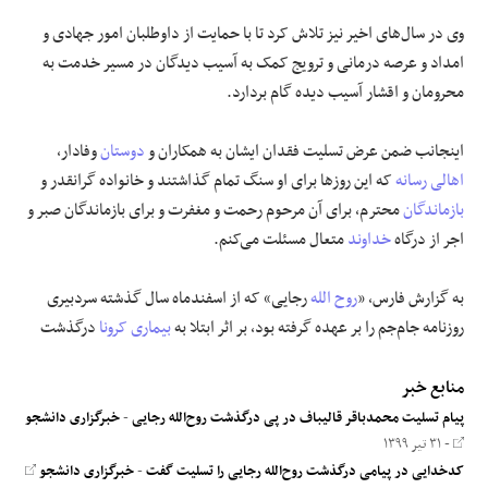
وی در سال‌های اخیر نیز تلاش کرد تا با حمایت از داوطلبان امور جهادی و
امداد و عرصه درمانی و ترویج کمک به آسیب دیدگان در مسیر خدمت به
محرومان و اقشار آسیب دیده گام بردارد.
اینجانب ضمن عرض تسلیت فقدان ایشان به همکاران و
دوستان
وفادار،
اهالی رسانه
که این روز‌ها برای او سنگ تمام گذاشتند و خانواده گرانقدر و
بازماندگان
محترم، برای آن مرحوم رحمت و مغفرت و برای بازماندگان صبر و
اجر از درگاه
خداوند
متعال مسئلت می‌کنم.
به گزارش فارس، «
روح الله
رجایی» که از اسفندماه سال گذشته سردبیری
روزنامه جام‌جم را بر عهده گرفته بود، بر اثر ابتلا به
بیماری کرونا
درگذشت
منابع خبر
پیام تسلیت محمدباقر قالیباف در پی درگذشت روح‌الله رجایی
-
خبرگزاری دانشجو
- ۳۱ تیر ۱۳۹۹
کدخدایی در پیامی درگذشت روح‌الله رجایی را تسلیت گفت
-
خبرگزاری دانشجو