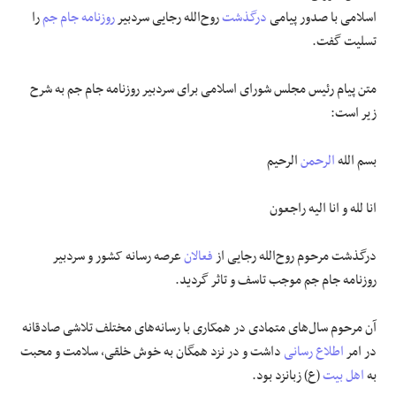
اسلامی با صدور پیامی
درگذشت
روح‌الله رجایی سردبیر
روزنامه جام جم
را
علوم و فن آوری
تسلیت گفت.
فرهنگی و هنری
متن پیام رئیس مجلس شورای اسلامی برای سردبیر روزنامه جام جم به شرح
زیر است:
مقالات
بسم الله
الرحمن
الرحیم
انا لله و انا الیه راجعون
درگذشت مرحوم روح‌الله رجایی از
فعالان
عرصه رسانه کشور و سردبیر
روزنامه جام جم موجب تاسف و تاثر گردید.
آن مرحوم سال‌های متمادی در همکاری با رسانه‌های مختلف تلاشی صادقانه
در امر
اطلاع رسانی
داشت و در نزد همگان به خوش خلقی، سلامت و محبت
به
اهل بیت
(ع) زبانزد بود.