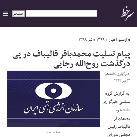
ایران
»
آرشیو اخبار
»
۱۳۹۹
»
تیر ۱۳۹۹
پیام تسلیت محمدباقر قالیباف در پی
سیاسی
درگذشت روح‌الله رجایی
اقتصاد
خبرگزاری دانشجو
-
۳۱ تیر ۱۳۹۹
ورزشی
به گزارش گروه
سیاسی خبرگزاری
جهان
دانشجو،
محمدباقر
اجتماعی
قالیباف رئیس
خبرگزاری میزان
حوادث
مجلس شورای