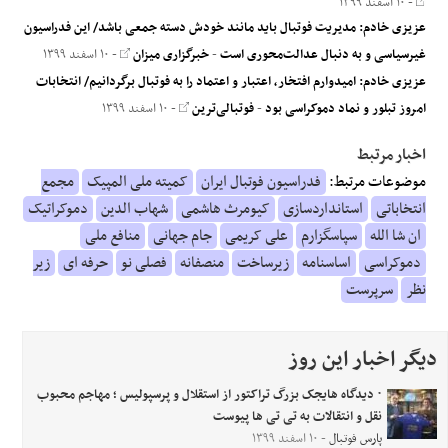
- ۱۰ اسفند ۱۳۹۹
عزیزی خادم: مدیریت فوتبال باید مانند خودش دسته جمعی باشد/ این فدراسیون
غیرسیاسی و به دنبال عدالت‌محوری است
-
خبرگزاری میزان
- ۱۰ اسفند ۱۳۹۹
عزیزی خادم: امیدوارم افتخار، اعتبار و اعتماد را به فوتبال برگردانیم/ انتخابات
امروز تبلور و نماد دموکراسی بود
-
فوتبالی‌ترین
- ۱۰ اسفند ۱۳۹۹
اخبار مرتبط
موضوعات مرتبط:
فدراسیون فوتبال ایران
کمیته ملی المپیک
مجمع
انتخاباتی
استانداردسازی
کیومرث هاشمی
شهاب الدین
دموکراتیک
ان شا الله
سپاسگزارم
علی کریمی
جام جهانی
منافع ملی
دموکراسی
اساسنامه
زیرساخت
منصفانه
فصلی نو
حرفه ای
زیر
نظر
سرپرست
دیگر اخبار این روز
۰ دیدگاه هایجک بزرگ تراکتور از استقلال و پرسپولیس ؛ مهاجم محبوب
نقل و انتقالات به تی تی ها پیوست
پارس فوتبال
- ۱۰ اسفند ۱۳۹۹