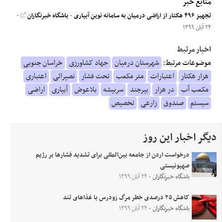
منابع خبر
تجهیز ۴۹۶ هکتار از اراضی درمیان به سامانه نوین آبیاری
-
باشگاه خبرنگاران
-
۲۴ آبان ۱۳۹۹
اخبار مرتبط
موضوعات مرتبط:
شهرستان درمیان
جهاد کشاورزی
خراسان جنوبی
هزار هکتار
اعتبارات
متر مکعب
تحت فشار
نصیرائی
اعتباری
مکعب آب
در هزار
بیرجند
سربیشه
بلاعوض
آبیاری
اراضی
سیستم
صندوق
زارعی
تخصیص
دیگر اخبار این روز
درخواست اردن از جامعه بین‌المللی برای تشدید فشارها بر رژیم
صهیونیستی
باشگاه خبرنگاران
- ۲۴ آبان ۱۳۹۹
کاهش ۲۵ درصدی خطر مرگ زودرس با غذا‌های تند
باشگاه خبرنگاران
- ۲۴ آبان ۱۳۹۹