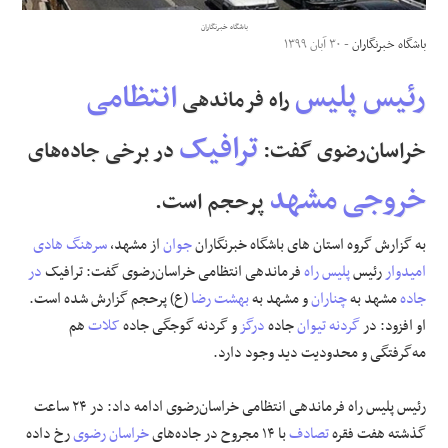
باشگاه خبرنگاران
علوم و فن آوری
باشگاه خبرنگاران
- ۳۰ آبان ۱۳۹۹
رئیس پلیس
انتظامی
راه فرماندهی
فرهنگی و هنری
ترافیک
خراسان‌رضوی گفت:
در برخی جاده‌های
مقالات
خروجی
مشهد
پرحجم است.
به گزارش
گروه استان های باشگاه خبرنگاران
جوان
از
مشهد
،
سرهنگ
هادی
امیدوار
رئیس
پلیس راه
فرماندهی انتظامی خراسان‌رضوی گفت: ترافیک
در
جاده
مشهد به
چناران
و مشهد به
بهشت رضا
(ع) پرحجم گزارش شده است.
او افزود: در
گردنه
تیوان
جاده
درگز
و گردنه گوجگی جاده
کلات
هم
مه‌گرفتگی و محدودیت دید وجود دارد.
رئیس پلیس راه فرماندهی انتظامی خراسان‌رضوی ادامه داد: در ۲۴ ساعت
گذشته هفت فقره
تصادف
با ۱۴ مجروح در جاده‌های
خراسان رضوی
رخ داده