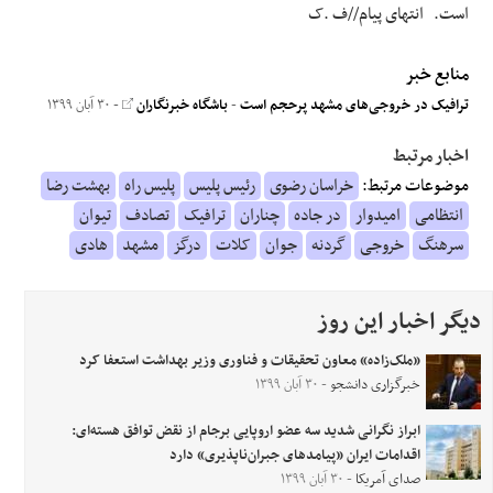
است. انتهای پیام//ف .ک
منابع خبر
ترافیک در خروجی‌های مشهد پرحجم است
-
باشگاه خبرنگاران
- ۳۰ آبان ۱۳۹۹
اخبار مرتبط
موضوعات مرتبط:
خراسان رضوی
رئیس پلیس
پلیس راه
بهشت رضا
انتظامی
امیدوار
در جاده
چناران
ترافیک
تصادف
تیوان
سرهنگ
خروجی
گردنه
جوان
کلات
درگز
مشهد
هادی
دیگر اخبار این روز
«ملک‌زاده» معاون تحقیقات و فناوری وزیر بهداشت استعفا کرد
خبرگزاری دانشجو
- ۳۰ آبان ۱۳۹۹
ابراز نگرانی شدید سه عضو اروپایی برجام از نقض توافق هسته‌ای:
اقدامات ایران «پیامدهای جبران‌ناپذیری» دارد
صدای آمریکا
- ۳۰ آبان ۱۳۹۹