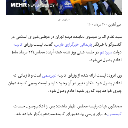
علوم و فن آوری
خبرگزاری مهر
خبر آنلاین
- ۲۰ مرداد ۱۴۰۰
فرهنگی و هنری
سید نظام الدین موسوی نماینده مردم تهران در مجلس شورای اسلامی در
مقالات
گفت‌وگو با خبرنگار
پارلمانی
خبرگزاری فارس
، گفت: لیست وزرای
کابینه
دولت
سیزدهم
در جلسه علنی روز شنبه هفته آینده مجلس (۲۳ مرداد ماه)
اعلام وصول می‌شود.
وی افزود: لیست ارائه شده از وزرای کابینه
غیررسمی
است و تا زمانی که
اعلام وصول شود امکان تغییر در آن وجود دارد و لیست رسمی کابینه همان
چیزی خواهد بود که روز شنبه اعلام وصول شود.
سخنگوی هیات رئیسه مجلس اظهار داشت: پس از اعلام وصول جلسات
کمیسیون
‌ها برای بررسی برنامه وزرای کابینه سیزدهم برگزار خواهد شد.