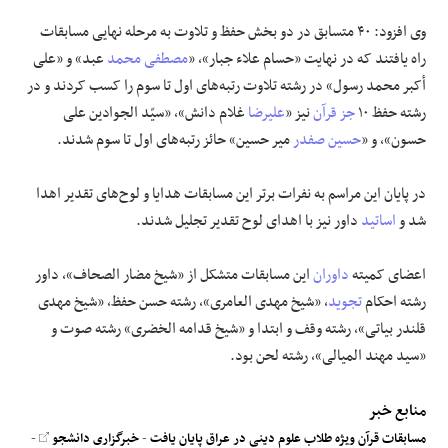
وی افزود: ۴۰ متسابق در دو بخش حفظ و تلاوت به مرحله نهایی مسابقات
راه یافتند که در نهایت «حسام علاء جبار»، «
مصطفی محمد
عبد» و «علی
أکبر محمد رسول» در رشته تلاوت رتبه‌های اول تا سوم را کسب کردند و در
رشته حفظ ۱۰
جز قرآن
نیز «
علیرضا
غلام دانش»، «سیّد الجوادین علی
حسون»، و «
حسین صفدر
میر حسین» حائز رتبه‌های اول تا سوم شدند.
در پایان این مراسم به نفرات برتر این مسابقات هدایا و لوح‌های تقدیر اهدا
شد و
اساتید
داور نیز با اهدای لوح تقدیر تجلیل شدند.
اعضای کمیته
داوران
این مسابقات متشکل از «شیخ مضار الصحاف»، داور
رشته احکام
تجوید
، «شیخ مهدی العامری»، رشته حسن حفظ، «شیخ مهدی
قلندر بیاتی»، رشته وقف و ابتدا و «شیخ قدامه الخضری» رشته صوت و
«سید مهند المیالی»، رشته لحن بود.
منابع خبر
مسابقات قرآن ویژه طلاب علوم دینی در عراق پایان یافت
-
خبرگزاری دانشجو
-