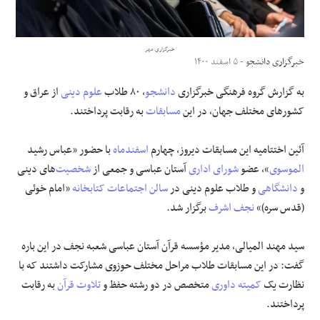
علوم و فن آوری
خبرگزاری مهر
خبرگزاری دانشجو
- ۵ اسفند ۱۴۰۰
فرهنگی و هنری
به گزارش گروه فرهنگی خبرگزاری
دانشجو
، ۸۰ طلاب
علوم دینی
از عراق و
مقالات
کشورهای مختلف جهان، در این
مسابقات
به رقابت پرداختند.
آئین اختتامیه این مسابقات دیروز، چهارم
اسفندماه
با حضور «عباس رشید
الموسوی
»، عضو
شورای اداری
آستان عباسی و جمعی از
شخصیت
‌های دینی
و
دانشگاهی
و طلاب علوم دینی در
سالن اجتماعات
کتابخانه
«امام خوئی
(قدس سره)»
نجف اشرف
برگزار شد.
سید مهند المیالی، مدیر مؤسسه قرآن آستان عباسی شعبه نجف در این باره
گفت: در این مسابقات طلاب مراحل مختلف حوزوی مشارکت داشتند که با
نظارت یک
کمیته داوری
متخصص در دو رشته حفظ و
تلاوت قرآن
به رقابت
پرداختند.