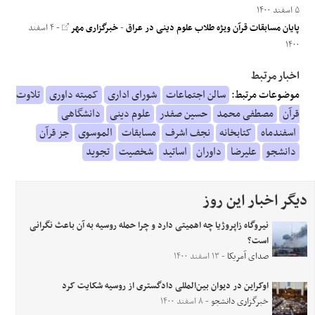
۵ اسفند ۱۴۰۰
پایان مسابقات قرآن ویژه طلاب علوم دینی در عراق
-
خبرگزاری مهر
- ۴ اسفند
۱۴۰۰
اخبار مرتبط
موضوعات مرتبط:
سالن اجتماعات
شورای اداری
کمیته داوری
تلاوت
قرآن
مصطفی محمد
حسین صفدر
علوم دینی
دانشگاهی
اسفندماه
کتابخانه
نجف اشرف
مسابقات
الموسوی
جز قرآن
دانشجو
علیرضا
داوران
اساتید
شخصیت
تجوید
دیگر اخبار این روز
نیروگاه زاپروژیا چه اهمیتی دارد و چرا حمله روسیه به آن باعث نگرانی
است؟
صدای آمریکا
- ۱۳ اسفند ۱۴۰۰
اوکراین در دیوان بین‌المللی دادگستری از روسیه شکایت کرد
خبرگزاری دانشجو
- ۸ اسفند ۱۴۰۰