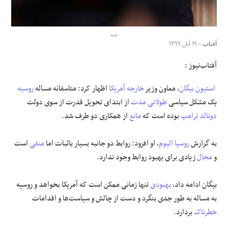
علوم و فن آوری
ایسنا
آفتاب
- ۱۹ آبان ۱۳۹۹
فرهنگی و هنری
آفتاب‌‌نیوز :
مقالات
استیون
بیگان
، معاون وزیر
خارجه آمریکا
اظهار کرد: متاسفانه مساله
روسیه
یک مشکل سیاسی
طولانی مدت
از ابتدای تحویل قدرت از سوی دولت
دونالد ترامپ
بوده است که
مانع
از همکاری دو طرف شد.
به گزارش
روسیا الیوم
، او افزود: روابط دو جانبه بسیار باثبات اما
منفی
است
و
مجال
زیادی برای بهبود روابط وجود ندارد.
بیگان ادامه داد،
بهبودی
تنها زمانی ممکن است که آمریکا بخواهد و روسیه
به مساله به طور جدی بنگرد و دست از چالش و سیاست‌ها و اقدامات
خطرناک
بردارد.