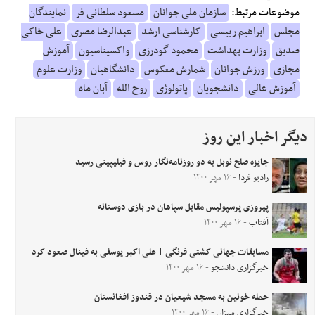
موضوعات مرتبط:
سازمان ملی جوانان
مسعود سلطانی فر
نمایندگان
مجلس
ابراهیم رییسی
کارشناسی ارشد
عبدالرضا مصری
علی خاکی
صدیق
وزارت بهداشت
محمود گودرزی
واکسیناسیون
آموزش
مجازی
ورزش جوانان
شمارش معکوس
دانشگاهیان
وزارت علوم
آموزش عالی
دانشجویان
پاتولوژی
روح الله
آبان ماه
دیگر اخبار این روز
جایزه صلح نوبل به دو روزنامه‌نگار روس و فیلیپینی رسید
رادیو فردا
- ۱۶ مهر ۱۴۰۰
پیروزی پرسپولیس مقابل سپاهان در بازی دوستانه
آفتاب
- ۱۶ مهر ۱۴۰۰
مسابقات جهانی کشتی فرنگی | علی اکبر یوسفی به فینال صعود کرد
خبرگزاری دانشجو
- ۱۶ مهر ۱۴۰۰
حمله خونین به مسجد شیعیان در قندوز افغانستان
خبرگزاری میزان
- ۱۶ مهر ۱۴۰۰