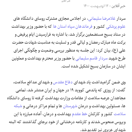
خبر آنلاین
خبر آنلاین
- ۱۲ اردیبهشت ۱۴۰۰
علوم و فن آوری
سردار
غلامرضا سلیمانی
، در اجلاس مجازی مشترک روسای دانشگاه های
علوم پزشکی
کشور و
فرماندهان سپاه
استان ها
که با حضور وزیر بهداشت
فرهنگی و هنری
در ستاد بسیج مستضعفین برگزار شد، با اشاره به فرارسیدن ایام پرفیض و
برکت ماه مبارک رمضان و لیالی قدر و تسلیت به مناسبت شهادت حضرت
مقالات
علی (ع)، بیان کرد: این جلسه به منظور بررسی وضعیت و چگونگی اجرای
طرح شهید
سردار قاسم سلیمانی
با حضور وزیر محترم بهداشت و معاونین
ایشان در سازمان بسیج تشکیل شده است.
وی ضمن گرامیداشت یاد شهدای
دفاع مقدس
و شهدای مدافع سلامت،
گفت: از روزی که پاندمی کووید ۱۹ در جهان و ایران منتشر شد، تمامی
مجاهدان عرصه سلامت از مقامات وزارت بهداشت گرفته تا روسای دانشگاه
ها، مسئولین بهداشت و درمان
شهرستان
ها و تمام مراکز درمانی و
شبکه
سلامت
کشور و کارکنان
خط مقدم
بهداشت و درمان، آماده مبارزه با این
ویروس منحوس شدند و کارنامه درخشانی از خود برجای گذاشتند که البته
شهدای عزیزی نیز تقدیم شد.