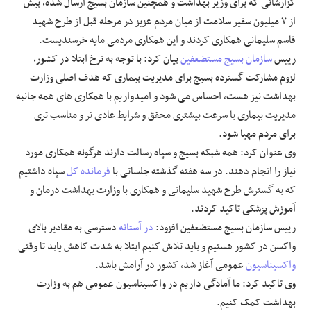
گزارشاتی که برای وزیر بهداشت و همچنین سازمان بسیج ارسال شده، بیش
از ۷ میلیون سفیر سلامت از میان مردم عزیز در مرحله قبل از طرح شهید
قاسم سلیمانی همکاری کردند و این همکاری مردمی مایه خرسندیست.
رییس
سازمان بسیج مستضعفین
بیان کرد: با توجه به نرخ ابتلا در کشور،
لزوم مشارکت گسترده بسیج برای مدیریت بیماری که هدف اصلی وزارت
بهداشت نیز هست، احساس می شود و امیدواریم با همکاری های همه جانبه
مدیریت بیماری با سرعت بیشتری محقق و شرایط عادی تر و مناسب تری
برای مردم مهیا شود.
وی عنوان کرد: همه شبکه بسیج و سپاه رسالت دارند هرگونه همکاری مورد
نیاز را انجام دهند. در سه هفته گذشته جلساتی با
فرمانده کل
سپاه داشتیم
که به گسترش طرح شهید سلیمانی و همکاری با وزارت بهداشت درمان و
آموزش پزشکی تاکید کردند.
رییس سازمان بسیج مستضعفین افزود:
در آستانه
دسترسی به مقادیر بالای
واکسن در کشور هستیم و باید تلاش کنیم ابتلا به شدت کاهش یابد تا وقتی
واکسیناسیون
عمومی آغاز شد، کشور در آرامش باشد.
وی تاکید کرد: ما آمادگی داریم در واکسیناسیون عمومی هم به وزارت
بهداشت کمک کنیم.