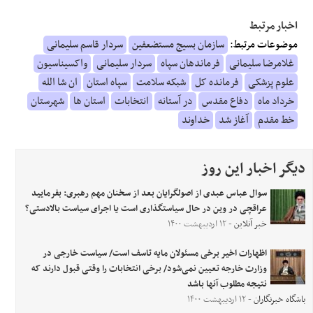
اخبار مرتبط
موضوعات مرتبط:
سازمان بسیج مستضعفین
سردار قاسم سلیمانی
غلامرضا سلیمانی
فرماندهان سپاه
سردار سلیمانی
واکسیناسیون
علوم پزشکی
فرمانده کل
شبکه سلامت
سپاه استان
ان شا الله
خرداد ماه
دفاع مقدس
در آستانه
انتخابات
استان ها
شهرستان
خط مقدم
آغاز شد
خداوند
دیگر اخبار این روز
سوال عباس عبدی از اصولگرایان بعد از سخنان مهم رهبری: بفرمایید
عراقچی در وین در حال سیاستگذاری است یا اجرای سیاست بالادستی؟
خبر آنلاین
- ۱۲ اردیبهشت ۱۴۰۰
اظهارات اخیر برخی مسئولان مایه تاسف است/ سیاست خارجی در
وزارت خارجه تعیین نمی‌شود/ برخی انتخابات را وقتی قبول دارند که
نتیجه مطلوب آنها باشد
باشگاه خبرنگاران
- ۱۲ اردیبهشت ۱۴۰۰