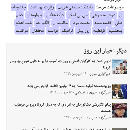
موضوعات مرتبط:
دانشگاه صنعتی شریف
وزارت بهداشت
چندرسانه
ای
هوش مصنوعی
سی تی اسکن
درگذشتگان
بیمارستان
فیلم
اصلی
قفسه سینه
نخست وزیر
سالمندان
الگوریتم
شب اعلام
پنجشنبه
قرنطینه
روز پیش
ترافیک
فرانسه
محققان
مراقبت
دیگر اخبار این روز
لزوم کمک به کارگران فصلی و روزمزد آسیب پذیر به دلیل شیوع ویروس
کرونا
خبرگزاری میزان
- ۱۶ فروردین ۱۳۹۹
وزیرصنعت: تولید ماسک به ۴ میلیون قطعه افزایش می یابد
خبرگزاری جمهوری اسلامی
- ۱۶ فروردین ۱۳۹۹
پیام انگیزشی فضانوردان به افرادی که به دلیل کرونا ویروس قرنطینه
هستند
خبرگزاری میزان
- ۱۶ فروردین ۱۳۹۹
عراق مجوز فعالیت «رویترز» را پس از زیر سوال بردن آمار رسمی