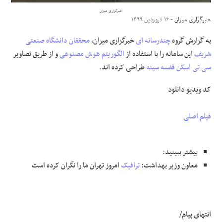
خبرگزاری میزان
خبرگزاری میزان
- ۱۶ فروردین ۱۳۹۹
علوم و فن آوری
به گزارش گروه
چندرسانه ای
خبرگزاری میزان،
محققان
دانشگاه صنعتی
فرهنگی و هنری
شریف
این سامانه را با استفاده از
الگوریتم
هوش مصنوعی
و از طریق تصاویر
سی تی اسکن
قفسه سینه
طراحی کرده اند.
مقالات
کد ویدیو
دانلود
فیلم اصلی
بیشتر ببینید:
معاون وزیر بهداشت:
ترافیک
امروز تهران ما را نگران کرده است
انتهای پیام/