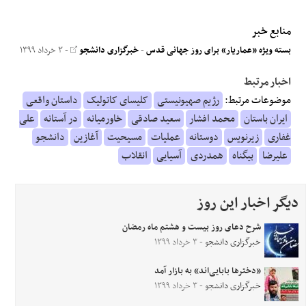
منابع خبر
بسته ویژه «عماریار» برای روز جهانی قدس
-
خبرگزاری دانشجو
- ۳ خرداد ۱۳۹۹
اخبار مرتبط
موضوعات مرتبط:
رژیم صهیونیستی
کلیسای کاتولیک
داستان واقعی
ایران باستان
محمد افشار
سعید صادقی
خاورمیانه
در آستانه
علی
غفاری
زیرنویس
دوستانه
عملیات
مسیحیت
آغازین
دانشجو
علیرضا
بیگناه
همدردی
آسیایی
انقلاب
دیگر اخبار این روز
شرح دعای روز بیست و هشتم ماه رمضان
خبرگزاری دانشجو
- ۳ خرداد ۱۳۹۹
«دخترها بابایی‌اند» به بازار آمد
خبرگزاری دانشجو
- ۳ خرداد ۱۳۹۹