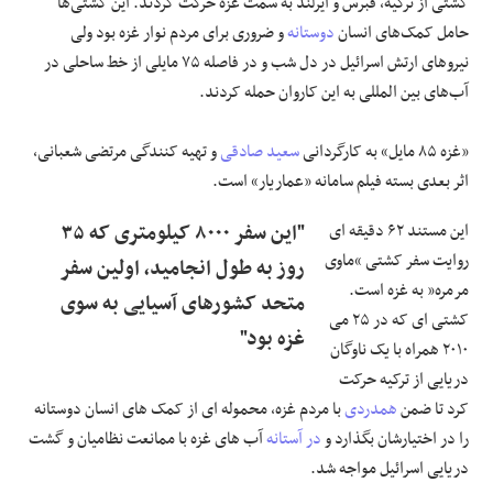
کشتی از ترکیه، قبرس و ایرلند به سمت غزه حرکت کردند. این کشتی‌ها
حامل کمک‌های انسان
دوستانه
و ضروری برای مردم نوار غزه بود ولی
نیروهای ارتش اسرائیل در دل شب و در فاصله ۷۵ مایلی از خط ساحلی در
آب‌های بین المللی به این کاروان حمله کردند.
«غزه ۸۵ مایل» به کارگردانی
سعید صادقی
و تهیه کنندگی مرتضی شعبانی،
اثر بعدی بسته فیلم سامانه «عماریار» است.
این مستند ۶۲ دقیقه ای
"این سفر ۸۰۰۰ کیلومتری که ۳۵
روایت سفر کشتی “ماوی
روز به طول انجامید، اولین سفر
مرمره” به غزه است.
متحد کشورهای آسیایی به سوی
کشتی ای که در ۲۵ می
غزه بود"
۲۰۱۰ همراه با یک ناوگان
دریایی از ترکیه حرکت
کرد تا ضمن
همدردی
با مردم غزه، محموله ای از کمک های انسان دوستانه
را در اختیارشان بگذارد و
در آستانه
آب های غزه با ممانعت نظامیان و گشت
دریایی اسرائیل مواجه شد.