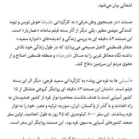
اشغالی بیان می‌شود.
مستند «در جستجوی وطن شرقی» به کارگردانی
علیرضا
خوش نویس و تهیه
کنندگی مهدی مطهر، یکی دیگر از آثار بسته فیلم سامانه «عماریار» است.
این مستند ۵۴ دقیقه ای به بررسی زندگی و اندیشه‌های «ادوارد سعید»
متفکر فلسطینی الاصل مسیحی می‌پردازد که در طول زندگی خود تلاش
داشته نگاه محافل غربی را به مسائل
خاورمیانه
و منطقه فلسطین اصلاح و از
حقوق مردم این سرزمین دفاع کند.
«
آسیایی
ها به غزه می روند» به کارگردانی سعید فرجی، دیگر اثر این بسته
فیلم است. داستان این مستند ۸۳ دقیقه ای روایتگر گروهی متشکل از ۱۵
کشور آسیایی است با هدف شکست محاصره نوار غزه از کشور هندوستان به
راه افتادند و با گذر از پاکستان، ایران، سوریه، ترکیه و مصر، خود را به نوار
غزه رساندند. این سفر ۸۰۰۰ کیلومتری که ۳۵ روز به طول انجامید، اولین سفر
متحد کشورهای آسیایی به سوی غزه بود. این مستند روایتگر این سفر است.