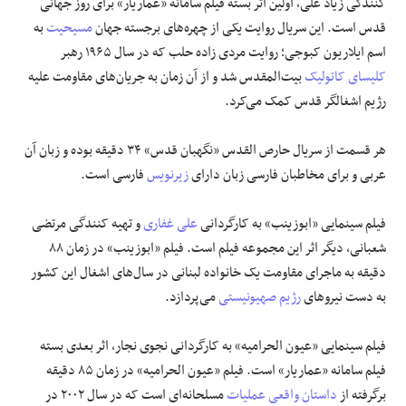
کنندگی زیاد علی، اولین اثر بسته فیلم سامانه «عماریار» برای روز جهانی
قدس است. این سریال روایت یکی از چهره‌های برجسته جهان
مسیحیت
به
اسم ایلاریون کبوجی؛ روایت مردی زاده حلب که در سال ۱۹۶۵ رهبر
کلیسای کاتولیک
بیت‌المقدس شد و از آن زمان به جریان‌های مقاومت علیه
رژیم اشغالگر قدس کمک می‌کرد.
هر قسمت از سریال حارص القدس «نگهبان قدس» ۳۴ دقیقه بوده و زبان آن
عربی و برای مخاطبان فارسی زبان دارای
زیرنویس
فارسی است.
فیلم سینمایی «ابوزینب» به کارگردانی
علی غفاری
و تهیه کنندگی مرتضی
شعبانی، دیگر اثر این مجموعه فیلم است. فیلم «ابوزینب» در زمان ۸۸
دقیقه به ماجرای مقاومت یک خانواده لبنانی در سال‌های اشغال این کشور
به دست نیروهای
رژیم صهیونیستی
می‌پردازد.
فیلم سینمایی «عیون الحرامیه» به کارگردانی نجوی نجار، اثر بعدی بسته
فیلم سامانه «عماریار» است. فیلم «عیون الحرامیه» در زمان ۸۵ دقیقه
برگرفته از
داستان واقعی
عملیات
مسلحانه‌ای است که در سال ۲۰۰۲ در