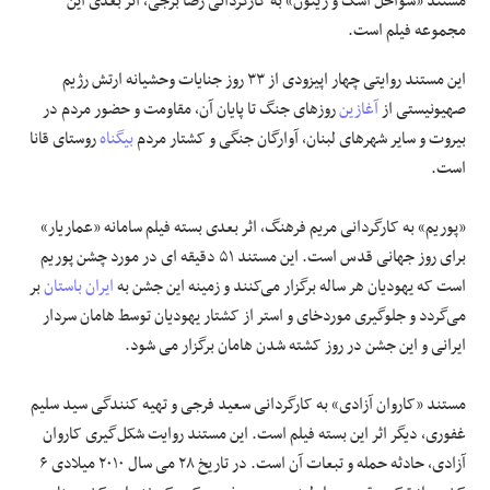
مستند «سواحل اشک و زیتون» به کارگردانی رضا برجی، اثر بعدی این
مجموعه فیلم است.
این مستند روایتی چهار اپیزودی از ۳۳ روز جنایات وحشیانه ارتش رژیم
صهیونیستی از
آغازین
روزهای جنگ تا پایان آن، مقاومت و حضور مردم در
بیروت و سایر شهرهای لبنان، آوارگان جنگی و کشتار مردم
بیگناه
روستای قانا
است.
«پوریم» به کارگردانی مریم فرهنگ، اثر بعدی بسته فیلم سامانه «عماریار»
برای روز جهانی قدس است. این مستند ۵۱ دقیقه ای در مورد چشن پوریم
است که یهودیان هر ساله برگزار می‌کنند و زمینه این جشن به
ایران باستان
بر
می‌گردد و جلوگیری موردخای و استر از کشتار یهودیان توسط هامان سردار
ایرانی و این جشن در روز کشته شدن هامان برگزار می شود.
مستند «کاروان آزادی» به کارگردانی سعید فرجی و تهیه کنندگی سید سلیم
غفوری، دیگر اثر این بسته فیلم است. این مستند روایت شکل‌گیری کاروان
آزادی، حادثه حمله و تبعات آن است. در تاریخ ۲۸ می سال ۲۰۱۰ میلادی ۶