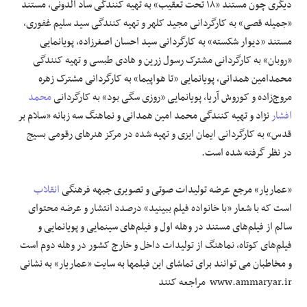
دیگری چون مستند «۱۸ تحت تعقیب» به تهیه کنندگی ساد الدونی، مستند
«جمیله قصی» به کارگردانی مجید کلهر و تهیه کنندگی سید سلیم غفوری،
مستند «دیوار شکسته» به کارگردانی سید احسان اصغرزاده، پویانمایی
«روبان» به کارگردانی مشترک رسول زرین و هادی طبسی و تهیه کنندگی
محمدامین همدانی، پویانمایی «تا هواپیما» به کارگردانی مشترک زهره
مروج‌زاده و کوروش آریا، پویانمایی «روزی سگی بود» به کارگردانی
محمد
افشار
نژاد و تهیه کنندگی محمد امین همدانی و نماهنگ سه زبانه «سلام بر
قدس» به کارگردانی ایمان ایزی و تهیه شده در مرکز هنرهای رقومی بسیج
در نظر گرفته شده است.
«عماریار» مرجع عرضه تولیدات صوتی و تصویری جبهه فرهنگی
انقلاب
است که با شعار «با خانواده فیلم ببینید» درصدد انتشار و عرضه محتوای
سالم از فیلم‌های مستند در وهله اول و فیلم‌های سینمایی و پویانمایی و
فیلم‌های کوتاه، نماهنگ از تولیدات داخل و خارج کشور در وهله دوم است
و مخاطبان می توانند برای تماشای این فیلمها به سایت «عماریار» به نشانی
www.ammaryar.ir مراجعه کنند