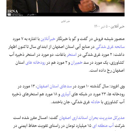
علوم و فن آوری
خبر آنلاین
خبر آنلاین
- ۵ تیر ۱۴۰۰
فرهنگی و هنری
منصور شیشه فروش در گفت و گو با خبرنگار
خبرآنلاین
با اشاره به ۷ مورد
مقالات
سانحه
غرق شدگی
در منابع آبی استان اصفهان از ابتدای سال تاکنون اظهار
داشت: ۲ مورد غرق شدگی در
استخر
باغات، دو مورد در استخر ذخیره آب
کشاورزی، یک مورد در سد
خمیران
و ۲ مورد هم در
رودخانه های
استان
اصفهان رخ داده است.
وی افزود: سال گذشته ۱۰ مورد در
سدهای استان اصفهان
، ۱۳ مورد در
رودخانه ها، ۲۳ مورد در شبکه های
آبیاری
و ۱۸ مورد هم استخرهای ذخیره
آب کشاورزی با
حادثه
غرق شدگی، جان باختند.
مدیرکل
مدیریت بحران
استانداری اصفهان
گفت: امسال مقرر شده است
شرکت
آب منطقه ای
۱۵ میلیارد تومان در راستای تقویت حفاظ ایمنی در