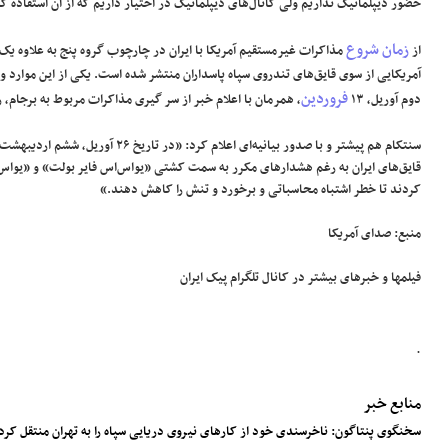
حضور دیپلماتیک نداریم ولی کانال‌های دیپلماتیک در اختیار داریم که از آن استفاده کن
زمان شروع
از
مذاکرات غیرمستقیم آمریکا با ایران در چارچوب گروه پنج به علاوه یک 
آمریکایی از سوی قایق‌های تندروی سپاه پاسداران منتشر شده است. یکی از این موارد و
فروردین
دوم آوریل، ۱۳
، همرمان با اعلام خبر از سر گیری مذاکرات مربوط به برجام، ر
قایق‌های ایران به رغم هشدارهای مکرر به سمت کشتی «یو‌اس‌اس فایر بولت» و «یو‌ا
کردند تا خطر اشتباه محاسباتی و برخورد و تنش را کاهش دهند.»
منبع: صدای آمریکا
فیلمها و خبرهای بیشتر در کانال
تلگرام پیک ایران
.
منابع خبر
سخنگوی پنتاگون: ناخرسندی خود از کارهای نیروی دریایی سپاه را به تهران منتقل کرده