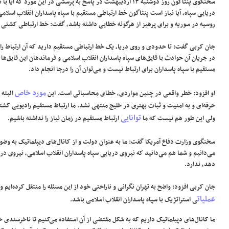
سخنگوی پنتاگون روز دوشنبه ۱۳ اردیبهشت در پاسخ به پرسشی در این مورد ک
دریایی سپاه، آیا نیاز است پنتاگون خط ارتباطی مستقیم با سپاه پاسداران انقلاب اسلام
روسیه در سوریه و برای پرهیز از هرگونه خطایی داشته باشد، گفت: خط ارتباطی کشتی 
جان کربی گفت: تا حدودی و روی دریا، یک خط ارتباطی مستقیم دارید که آن ارتباط را
در جریان آن حوادث با قایق‌های سپاه پاسداران انقلاب اسلامی و فرماندهان این قایق‌ها
مستقیم با سپاه پاسداران برای ارتباط نیست و می‌توان آن را درجا انجام داد.
مورد خاص
او افزود: خطر واقعی در چنین مواردی، خطای محاسباتی است. این
البته 
حرفه‌ای و به امنیت و ثبات بهتری در خلیج منتهی نشد. ما ارتباط مستقیم رادیویی کشتی
توانایی
ولی این طور هم نیست که ما
ارتباط مستقیم در زمان نیاز را نداشته باشیم.
سخنگوی وزارت دفاع آمریکا گفت: ما به عنوان دولت و از کانال‌های دیپلماتیک به وضوح ن
می‌دانیم و شما هم می‌دانید که نیروی دریایی سپاه پاسداران انقلاب اسلامی، نیروی در
دهد، ندارد.
جان کربی افزود: واضح به تهران نگرانی و ناراحتی خود از این مسئله را منتقل کرده‌ایم و 
عملیات
ی استراتژیک با سپاه پاسداران انقلاب اسلامی باشد.
ما کانال‌های دپیلماتیک داریم که به شکل مقتضی از آن استفاده می‌کنیم تا ناخرسندی خود