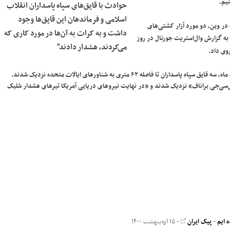
یم.
حوادث با قایق‌های سپاه پاسداران انقلاب
اسلامی و فرماندهان این قایق‌ها وجود
در وین، دو مورد آزار کشتی‌های
داشت و به کرات به آن‌ها در مورد کاری که
 به گزارش وال‌استریت جورنال در روز
می‌کردند، هشدار دادند"
وی داد.
سنتکام هم پیشتر و با صدور بیانیه‌ای اعلام کرد: «در تاریخ ۲۶ آوریل، ششم اردیبهشت ماه، سه قایق سپاه پاسداران تا فاصله ۶۲ متری به شناورهای ایالات متحده نزدیک شدند.
س‌سی‌جی براناف» نزدیک شدند و «در نهایت نیروهای دریایی آمریکا تیرهای هشدار شلیک
 ایم
-
پیک ایران
- ۱۵ اردیبهشت ۱۴۰۰