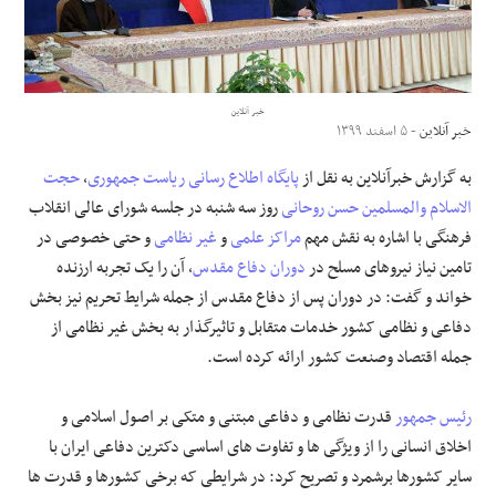
علوم و فن آوری
فرهنگی و هنری
خبر آنلاین
خبر آنلاین
- ۵ اسفند ۱۳۹۹
مقالات
به گزارش خبرآنلاین به نقل از
پایگاه اطلاع رسانی
ریاست جمهوری
،
حجت
الاسلام والمسلمین
حسن روحانی
روز سه شنبه در جلسه شورای عالی انقلاب
فرهنگی با اشاره به نقش مهم
مراکز علمی
و
غیر نظامی
و حتی خصوصی در
تامین نیاز نیروهای مسلح در
دوران دفاع مقدس
، آن را یک تجربه ارزنده
خواند و گفت: در دوران پس از دفاع مقدس از جمله شرایط تحریم نیز بخش
دفاعی و نظامی کشور خدمات متقابل و تاثیرگذار به بخش غیر نظامی از
جمله اقتصاد وصنعت کشور ارائه کرده است.
رئیس جمهور
قدرت نظامی و دفاعی مبتنی و متکی بر اصول اسلامی و
اخلاق انسانی را از ویژگی ها و تفاوت های اساسی دکترین دفاعی ایران با
سایر کشورها برشمرد و تصریح کرد: در شرایطی که برخی کشورها و قدرت ها