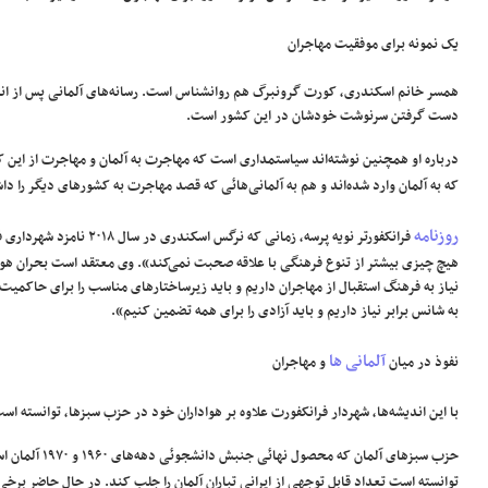
یک نمونه برای موفقیت مهاجران
همسر خانم اسکندری، کورت گرونبرگ هم روانشناس است. رسانه‌های آلمانی پس از انتخا
دست گرفتن سرنوشت خودشان در این کشور است.
درباره او همچنین نوشته‌اند سیاستمداری است که مهاجرت به آلمان و مهاجرت از این 
که به آلمان وارد شده‌اند و هم به آلمانی‌هائی که قصد مهاجرت به کشورهای دیگر را دا
روزنامه
فرانکفورتر نویه پرسه، زم
هیچ چیزی بیشتر از تنوع فرهنگی با علاقه صحبت نمی‌کند». وی معتقد است بحران هویت
نیاز به فرهنگ استقبال از مهاجران داریم و باید زیرساختارهای مناسب را برای حاکمیت 
به شانس برابر نیاز داریم و باید آزادی را برای همه تضمین کنیم».
آلمانی ها
نفوذ در میان
و مهاجران
با این اندیشه‌ها، شهردار فرانکفورت علاوه بر هواداران خود در حزب سبزها، توانسته ا
حزب سبزهای آلمان که محصول نهائی جنبش دانشجوئی دهه‌های ۱۹۶۰ و ۱۹٧۰ آلمان است، در دوران
توانسته است تعداد قابل توجهی از ایرانی تباران آلمان را جلب کند. در حال حاضر برخی ا