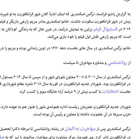
به گزارش رادیو فرانسه، نرگس اسکندری که اینک ادارۀ کلان شهر فرانکفورت به او شپرده شده، در سال ۱۹۸۵ م
زمان در شهر فرانکفورت سکونت داشت. خانم اسکندری مادر مریم زارعی بازیگر و فیلمس
فستیوال فیلم
۲۰۱۹ در
برلین به نمایش درآمد، در عین حال که به زندگی کودکان به د
است که مریم زارعی نقش اول فیلم را خود بازی می‌کند.
خانم نرگس اسکندری در سال های نخست دهه ۱۳۶۰ در اوین زندانی بوده و مریم را در همانجا به دنیا آورده است.
روانشناسی
از
و مشاوره مهاجران تا سیاست
نرگس اسکندری از سال ۰۱
در فرانکفورت بود. شهردار جدید فرانکفورت در
انتخابات
نخست
با کسب بیش از ۹ درصد آراء جایگاه سوم را کسب کرد.
شهردار جدید فرانکفورت همزمان ریاست اداره هموندی شهر را هنوز هم به عهده دارد. ا
حزب سبزها در آن عضویت داشته یا معاون و رئیس آن بوده است.
مهاجرت به آلمان
نرگس اسکندری پس از
در رشته روانشانسی تا مرحله دکترا تحصیل
صل
در فرانکفورت دایر کرد. وی همزمان مرکز مشاوره برای مهاجران سالمند را نیز که به