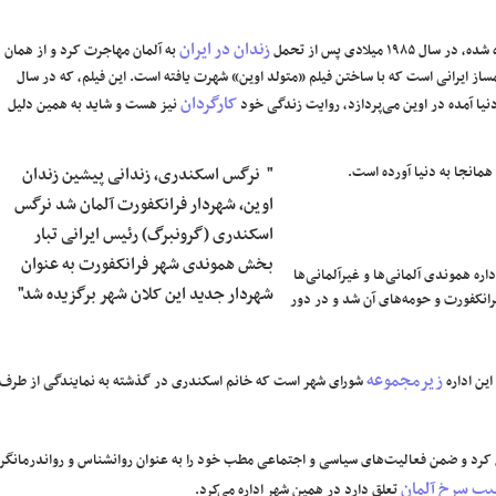
زندان در ایران
یلادی پس از تحمل
به آلمان مهاجرت کرد و از همان
از ایرانی است که با ساختن فیلم «متولد اوین» شهرت یافته است. این فیلم، که در سال
کارگردان
نیا آمده در اوین می‌پردازد، روایت زندگی خود
نیز هست و شاید به همین دلیل
" نرگس اسکندری، زندانی پیشین زندان
اوین، شهردار فرانکفورت آلمان شد نرگس
اسکندری (گرونبرگ) رئیس ایرانی تبار
بخش هموندی شهر فرانکفورت به عنوان
۲۰ تا ۲۰۰۸ معاون شورای شهر و از سپس تا سال ۲۰۱۶ مسئول اداره هموندی آلمانی‌ها و غیرآلمانی‌ها
شهردار جدید این کلان شهر برگزیده شد"
 فوریه سال ۲۰۱۸ نامزد مقام شهرداری فرانکفورت و حومه‌های آن شد و در دور
زیرمجموعه
ین اداره
شورای شهر است که خانم اسکندری در گذشته به نمایندگی از طرف
 کرد و ضمن فعالیت‌های سیاسی و اجتماعی مطب خود را به عنوان روانشناس و رواندرمانگر
یب سرخ آلمان
تعلق دارد در همین شهر اداره می‌کرد.