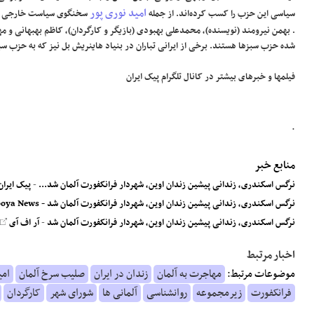
امید نوری پور
سیاسی این حزب را کسب کرده‌اند. از جمله
سخنگوی سیاست خارجی ای
. بهمن نیرومند (نویسنده)، محمدعلی بهبودی (بازیگر و کارگردان)، کاظم بهبهانی و 
شده حزب سبزها هستند. برخی از ایرانی تباران در بنیاد هاینریش بل نیز که به حزب س
فیلمها و خبرهای بیشتر در کانال
تلگرام پیک ایران
.
منابع خبر
نرگس اسکندری، زندانی پیشین زندان اوین، شهردار فرانکفورت آلمان شد...
-
پیک ایرا
نرگس اسکندری، زندانی پیشین زندان اوین، شهردار فرانکفورت آلمان شد - Gooya News
نرگس اسکندری، زندانی پیشین زندان اوین، شهردار فرانکفورت آلمان شد
-
آر اف آی
-
اخبار مرتبط
موضوعات مرتبط:
مهاجرت به آلمان
زندان در ایران
صلیب سرخ آلمان
امی
فرانکفورت
زیرمجموعه
روانشناسی
آلمانی ها
شورای شهر
کارگردان