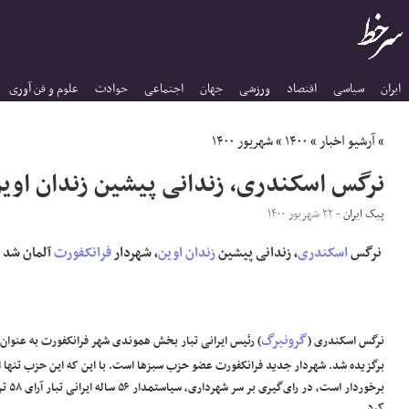
ایران
سیاسی
اقتصاد
ورزشی
جهان
اجتماعی
حوادث
علوم و فن آوری
»
آرشیو اخبار
»
۱۴۰۰
»
شهریور ۱۴۰۰
نرگس اسکندری، زندانی پیشین زندان اوین
پیک ایران
- ۲۲ شهریور ۱۴۰۰
نرگس
اسکندری
، زندانی پیشین
زندان اوین
، شهردار
فرانکفورت
آلمان شد
گرونبرگ
نرگس اسکندری (
) رئیس ایرانی تبار بخش هموندی شهر فرانکفورت به عنوان
برگزیده شد. شهردار جدید فرانکفورت عضو حزب سبزها است. با این که این حزب تنها از ۲۳ کرسی 
کرد.