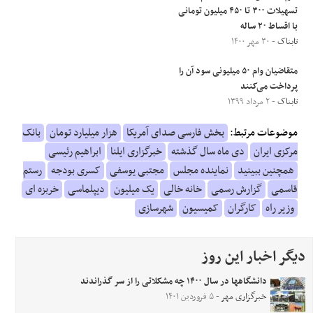
تسهیلات ۳۰۰ تا ۴۵۰ میلیون تومانی
با اقساط ٢٠ ساله
تابناک
- ۳۰ مهر ۱۴۰۰
متقاضیان وام ۵۰ میلیونی سود آن را
پرداخت می‌کنند
تابناک
- ۲ مرداد ۱۳۹۹
موضوعات مرتبط:
بخش فارسی صدای آمریکا
هزار میلیارد تومان
بانک
مرکزی ایران
دی ماه سال گذشته
خبرگزاری ایلنا
ابراهیم رئیسی
همچنین ببینید
نماینده مجلس
مجتبی یوسفی
کسری بودجه
رستم
قاسمی
گزارش رسمی
خانه خالی
یک میلیون
دیپلماسی
خربزه ای
وزیر راه
کارگران
کمیسیون
شهرسازی
دیگر اخبار این روز
دانشگاهها در سال ۱۴۰۰ چه مشکلاتی را از سر گذراندند
خبرگزاری مهر
- ۵ فروردین ۱۴۰۱