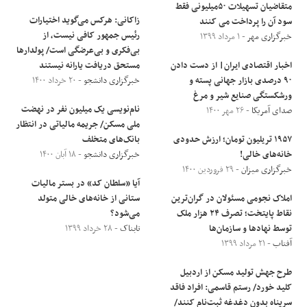
متقاضیان تسهیلات ۵۰میلیونی فقط
زاکانی: هرکس می‌گوید اختیارات
سود آن را پرداخت می کنند
رئیس جمهور کافی نیست، از
خبرگزاری مهر
- ۱ مرداد ۱۳۹۹
بی‌فکری و بی‌عرضگی است/ پولدارها
اخبار اقتصادی ایران| از دست دادن
مستحق دریافت یارانه نیستند
۹۰ درصدی بازار جهانی پسته و
خبرگزاری دانشجو
- ۲۰ خرداد ۱۴۰۰
ورشکستگی صنایع شیر و مرغ
نام‌نویسی یک میلیون نفر در نهضت
صدای آمریکا
- ۲۶ مهر ۱۴۰۰
ملی مسکن/ جریمه مالیاتی در انتظار
۱۹۵۷ تریلیون تومان؛ ارزش حدودی
بانک‌های متخلف
خانه‌های خالی!
خبرگزاری دانشجو
- ۱۸ آبان ۱۴۰۰
خبرگزاری میزان
- ۲۹ فروردین ۱۴۰۰
آیا «سلطان کد» در بستر مالیات
املاک نجومی مسئولان در گران‌ترین
ستانی از خانه‌های خالی متولد
نقاط پایتخت؛ تصرف ۲۴ هزار ملک
می‌شود؟
توسط نهاد‌ها و سازمان‌ها
تابناک
- ۲۸ خرداد ۱۳۹۹
آفتاب
- ۲۱ مرداد ۱۳۹۹
طرح جهش تولید مسکن از اردبیل
کلید خورد/ رستم قاسمی: افراد فاقد
سرپناه بدون دغدغه ثبت‌نام کنند/