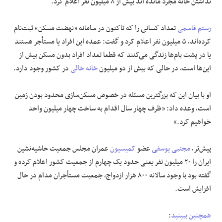
نداشتن خانه مجرد مانده ‌اند بیش از ۸ میلیون نفر اعلام کرد.
علوم و فن آوری
رستم قاسمی
تعداد کسانی را که تاکنون در سامانه «نهضت مسکن» ثبت‌نام
کرده‌اند، ۵ میلیون نفر اعلام کرد و گفت: عمده این افراد یا مستأجر هستند
فرهنگی و هنری
یا در پشت بام‌ها زندگی می‌کنند که قطعا تعداد افراد بدون مسکن بیش از
این‌ها است، در حالی که بیش از دو میلیون
خانه خالی
در کشور وجود دارد.
مقالات
او با بیان این که بزرگترین مسئله در خصوص مسکن‌سازی محدود بودن زمین
است، وعده داد: «ظرف چهار سال اقدام به ساخت چهار میلیون واحد
خواهیم کرد.»
پیش‌تر،
مجتبی یوسفی
عضو
کمیسیون
عمران مجلس جمعیت حاشیه‌نشین
ایران را ۲۰ میلیون نفر یعنی حدود یک چهارم از جمعیت کشور اعلام کرده و
گفته بود با وجود سالانه ۸۰۰ هزار ازدواج، جمعیت مستأجران مدام در حال
افزایش است.
همچنین ببینید
: