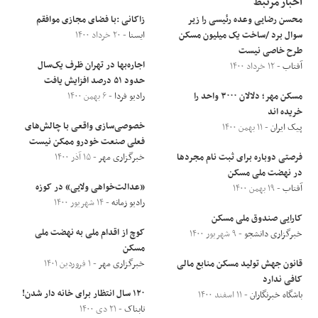
اخبار مرتبط
محسن رضایی وعده رئیسی را زیر
زاکانی :با فضای مجازی موافقم
سوال برد /ساخت یک میلیون مسکن
ایسنا
- ۲۰ خرداد ۱۴۰۰
طرح خاصی نیست
اجاره‌بها در تهران ظرف یک‌سال
آفتاب
- ۱۲ خرداد ۱۴۰۰
حدود ۵۱ درصد افزایش یافت
مسکن مهر؛ دلالان ۳۰۰۰ واحد را
رادیو فردا
- ۶ بهمن ۱۴۰۰
خریده اند
خصوصی‌سازی واقعی با چالش‌های
پیک ایران
- ۱۱ بهمن ۱۴۰۰
فعلی صنعت خودرو ممکن نیست
فرصتی دوباره برای ثبت نام مجرد‌ها
خبرگزاری مهر
- ۱۵ آذر ۱۴۰۰
در نهضت ملی مسکن
«عدالت‌خواهی ولایی» در کوزه
آفتاب
- ۱۹ بهمن ۱۴۰۰
رادیو زمانه
- ۱۴ شهریور ۱۴۰۰
کارایی صندوق ملی مسکن
کوچ از اقدام ملی به نهضت ملی
خبرگزاری دانشجو
- ۹ شهریور ۱۴۰۰
مسکن
قانون جهش تولید مسکن منابع مالی
خبرگزاری مهر
- ۱ فروردین ۱۴۰۱
کافی ندارد
۱۲۰ سال انتظار برای خانه دار شدن!
باشگاه خبرنگاران
- ۱۱ اسفند ۱۴۰۰
تابناک
- ۲۱ دی ۱۴۰۰