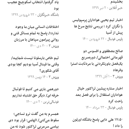
بخشیدم
یاد گرفتم/ انتخاب اسکوچیچ عجیب
خبر آنلاین
- ۲ تیر ۱۳۹۹
بود
باشگاه خبرنگاران
- ۲۳ فروردین ۱۳۹۹
اخبار تیم یحیی هواداران پرسپولیس
را نگران کرد ؛ بررسی نتایج سرخ ها
اختلافات انسانی میان ما وجود
پیش از آسیا
ندارد؛/ پاسخ به تمام مسائل فنی و
پارس فوتبال
- ۲۲ فروردین ۱۴۰۰
روانی پیرامون سپاهان با مرزبان
ورزش ۳
- ۳۰ دی ۱۴۰۰
صالح مصطفوی و افسوس دو
قهرمانی احتمالی/ دوره‌سریع
تیم خاص بارسلونا نیست شمایید/
یک‌فصل باورنکردنی با مردثابت استرا
وقتی ما فینال آسیا بودیم کجا بودی
وفرهاد
آقای شکوری؟
ورزش ۳
- ۱ آبان ۱۳۹۹
ورزش ۳
- ۱۴ بهمن ۱۳۹۹
اخبار ستاره پیشین تراکتور خیال
دورهمی بازی می کنیم تا فوتبال
هواداران استقلال را برای فصل بعد
حرفه ای/ دیگر حق اشتباه نداریم
راحت کرد
فوتبالی‌ترین
- ۲ دی ۱۴۰۰
پارس فوتبال
- ۲۳ مرداد ۱۴۰۰
همسرم به من گفت نرو نساجی؛
۱۷:۵۰ علی دایی پاسخ باشگاه اورتون
سقوط می‌کنی/ الهامی: قرار بود دی
را داد !
بیاسی سرمربی تراکتور شود نه من