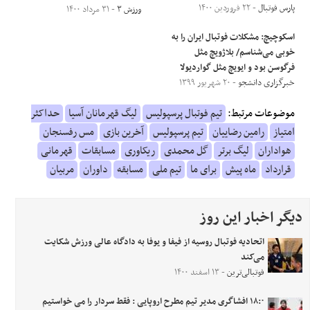
پارس فوتبال
- ۲۲ فروردین ۱۴۰۰
ورزش ۳
- ۳۱ مرداد ۱۴۰۰
اسکوچیچ: مشکلات فوتبال ایران را به
خوبی می‌شناسم/ بلاژویچ مثل
فرگوسن بود و ایویچ مثل گواردیولا
خبرگزاری دانشجو
- ۲۰ شهریور ۱۳۹۹
موضوعات مرتبط:
تیم فوتبال پرسپولیس
لیگ قهرمانان آسیا
حداکثر
امتیاز
رامین رضاییان
تیم پرسپولیس
آخرین بازی
مس رفسنجان
هواداران
لیگ برتر
گل محمدی
ریکاوری
مسابقات
قهرمانی
قرارداد
ماه پیش
برای ما
تیم ملی
مسابقه
داوران
مربیان
دیگر اخبار این روز
اتحادیه فوتبال روسیه از فیفا و یوفا به دادگاه عالی ورزش شکایت
می‌کند
فوتبالی‌ترین
- ۱۳ اسفند ۱۴۰۰
۱۸:۰ افشاگری مدیر تیم مطرح اروپایی : فقط سردار را می خواستیم