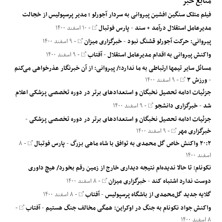
منابع خبر
فیلم متلک سنگین افشین پیروانی به سردار آجورلو ؛ مدیر پرسپولیس از خجالت
مدیرعامل استقلال درآمد + سند
-
پارس فوتبال
- ۱۰ اسفند ۱۴۰۰
پیروانی: حرکت آجورلو قشنگ نبود
-
خبرگزاری میزان
- ۹ اسفند ۱۴۰۰
واکنش پیروانی به اقدام مدیرعامل استقلال
-
آفتاب
- ۹ اسفند ۱۴۰۰
مسائل سایر تیمها ارتباطی به ما ندارد؛/ پیروانی: از آن خبرنگار عذرخواهی می‌کنم
-
ورزش ۳
- ۹ اسفند ۱۴۰۰
جزئیات ادامه تحصیل نخبگان و استعداد‌های برتر در دوره تخصصی پزشکی اعلام
شد
-
خبرگزاری دانشجو
- ۹ اسفند ۱۴۰۰
جزئیات ادامه تحصیل نخبگان و استعدادهای برتر در دوره تخصصی پزشکی
-
خبرگزاری مهر
- ۹ اسفند ۱۴۰۰
۲۰:۲ واکنش خاص گل محمدی به توافق با شاه ماهی بزرگ
-
پارس فوتبال
- ۸
اسفند ۱۴۰۰
نکونام: تا حالا ندیده‌ام نتیجه دیداری خارج از زمین رقم بخورد/ هیچ داوری
دوست ندارد اشتباه کند
-
خبرگزاری میزان
- ۸ اسفند ۱۴۰۰
گلایه جدید گل‌محمدی از باشگاه پرسپولیس
-
آفتاب
- ۸ اسفند ۱۴۰۰
واکنش جواد نکونام به جنگ در اوکراین: همگی مخالف جنگ هستیم
-
آفتاب
-
۸ اسفند ۱۴۰۰