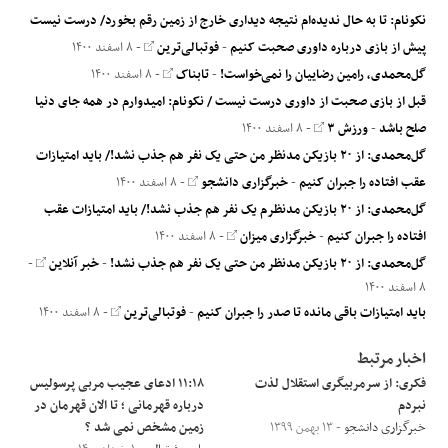
نکونام: تا به حال ندیده‌ام نتیجه دیداری خارج از زمین رقم بخورد/ درست نیست
پیش از بازی درباره داوری صحبت کنیم
-
فوتبالی‌ترین
- ۸ اسفند ۱۴۰۰
گل‌محمدی، رامین رضاییان را نمی‌خواست!
-
تابناک
- ۸ اسفند ۱۴۰۰
قبل از بازی صحبت از داوری درست نیست / نکونام: امیدوارم در همه جای دنیا
صلح باشد
-
ورزش ۳
- ۸ اسفند ۱۴۰۰
گل‌محمدی: از ۲۰ بازیکن مدنظر من حتی یک نفر هم جذب نشد!/ باید امتیازات
عقب افتاده را جبران کنیم
-
خبرگزاری دانشجو
- ۸ اسفند ۱۴۰۰
گل‌محمدی: از ۲۰ بازیکن مدنظرم یک نفر هم جذب نشد!/ باید امتیازات عقب
افتاده را جبران کنیم
-
خبرگزاری میزان
- ۸ اسفند ۱۴۰۰
گل‌محمدی: از ۲۰ بازیکن مدنظر من حتی یک نفر هم جذب نشد!
-
خبر آنلاین
-
۸ اسفند ۱۴۰۰
باید امتیازات باقی مانده تا صدر را جبران کنیم
-
فوتبالی‌ترین
- ۸ اسفند ۱۴۰۰
اخبار مرتبط
فکری: از سرمربیگری استقلال لذت
۱۱:۱۸ ادعای عجیب مربی پرسولیس
نبردم
درباره قهرمانی ؛ تا الان قهرمان در
خبرگزاری دانشجو
- ۱۳ بهمن ۱۳۹۹
زمین مشخص نمی شد ؟