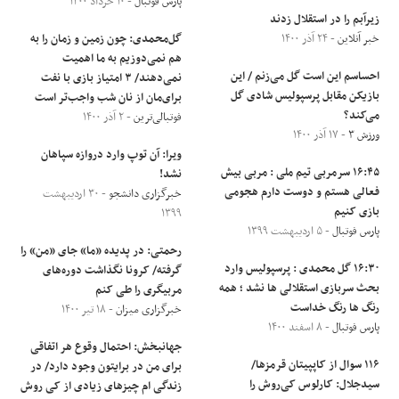
پارس فوتبال
- ۱۰ خرداد ۱۴۰۰
زیرآبم را در استقلال زدند
خبر آنلاین
- ۲۴ آذر ۱۴۰۰
گل‌محمدی: چون زمین و زمان را به
هم نمی‌دوزیم به ما اهمیت
احساسم این است گل می‌زنم / این
نمی‌دهند/ ۳ امتیاز بازی با نفت
بازیکن مقابل پرسپولیس شادی گل
برای‌مان از نان شب واجب‌تر است
می‌کند؟
فوتبالی‌ترین
- ۲ آذر ۱۴۰۰
ورزش ۳
- ۱۷ آذر ۱۴۰۰
ویرا: آن توپ وارد دروازه سپاهان
۱۶:۴۵ سرمربی تیم ملی : مربی بیش
نشد!
فعالی هستم و دوست دارم هجومی
خبرگزاری دانشجو
- ۳۰ اردیبهشت
بازی کنیم
۱۳۹۹
پارس فوتبال
- ۵ اردیبهشت ۱۳۹۹
رحمتی: در پدیده «ما» جای «من» را
۱۶:۳۰ گل محمدی : پرسپولیس وارد
گرفته/ کرونا نگذاشت دوره‌های
بحث سربازی استقلالی ها نشد ؛ همه
مربیگری را طی کنم
رنگ ها رنگ خداست
خبرگزاری میزان
- ۱۸ تیر ۱۴۰۰
پارس فوتبال
- ۸ اسفند ۱۴۰۰
جهانبخش: احتمال وقوع هر اتفاقی
۱۱۶ سوال از کاپپیتان قرمزها/
برای من در برایتون وجود دارد/ در
سیدجلال: کارلوس کی‌روش را
زندگی ام چیزهای زیادی از کی روش