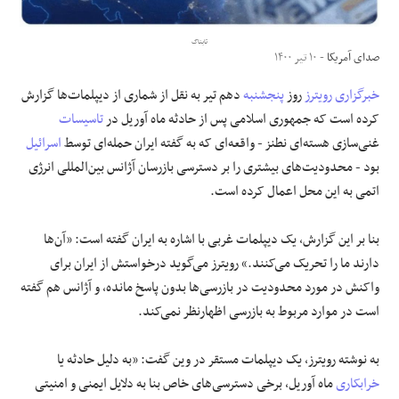
علوم و فن آوری
تابناک
صدای آمریکا
- ۱۰ تیر ۱۴۰۰
فرهنگی و هنری
خبرگزاری رویترز
روز
پنجشنبه
دهم تیر به نقل از شماری از دیپلمات‌ها گزارش
کرده است که جمهوری اسلامی پس از حادثه ماه آوریل در
تاسیسات
مقالات
غنی‌سازی هسته‌ای نطنز - واقعه‌ای که به گفته ایران حمله‌‌ای توسط
اسرائیل
بود - محدودیت‌های بیشتری را بر دسترسی بازرسان آژانس بین‌‌المللی انرژی
اتمی به این محل اعمال کرده است.
بنا بر این گزارش، یک دیپلمات غربی با اشاره به ایران گفته است: «آن‌ها
دارند ما را تحریک می‌کنند.» رویترز می‌گوید درخواستش از ایران برای
واکنش در مورد محدودیت در بازرسی‌ها بدون پاسخ مانده، و آژانس هم گفته
است در موارد مربوط به بازرسی اظهارنظر نمی‌کند.
به نوشته رویترز، یک دیپلمات مستقر در وین گفت:‌ «به دلیل حادثه یا
خرابکاری
ماه آوریل، برخی دسترسی‌های خاص بنا به دلایل ایمنی و امنیتی