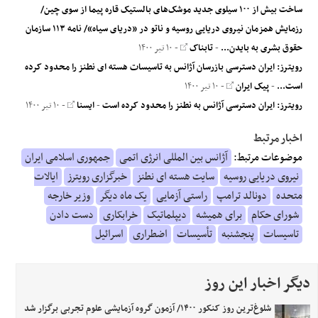
ساخت بیش از ۱۰۰ سیلوی جدید موشک‌های بالستیک قاره پیما از سوی چین/
رزمایش همزمان نیروی دریایی روسیه و ناتو در «دریای سیاه»/ نامه ۱۱۳ سازمان
حقوق بشری به بایدن...
-
تابناک
- ۱۰ تیر ۱۴۰۰
رویترز: ایران دسترسی بازرسان آژانس به تاسیسات هسته ای نطنز را محدود کرده
است...
-
پیک ایران
- ۱۰ تیر ۱۴۰۰
رویترز: ایران دسترسی آژانس به نطنز را محدود کرده است
-
ایسنا
- ۱۰ تیر ۱۴۰۰
اخبار مرتبط
موضوعات مرتبط:
آژانس بین المللی انرژی اتمی
جمهوری اسلامی ایران
نیروی دریایی روسیه
سایت هسته ای نطنز
خبرگزاری رویترز
ایالات
متحده
دونالد ترامپ
راستی آزمایی
یک ماه دیگر
وزیر خارجه
شورای حکام
برای همیشه
دیپلماتیک
خرابکاری
دست دادن
تاسیسات
پنجشنبه
تأسیسات
اضطراری
اسرائیل
دیگر اخبار این روز
شلوغ‌ترین روز کنکور ۱۴۰۰/ آزمون گروه آزمایشی علوم تجربی برگزار شد