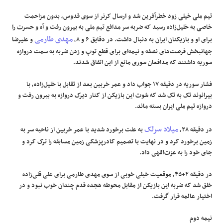
تیم ملی خیلی زود خطرآفرین شد و ارسال کرنر از سوی قدوس، بدون مزاحمت
خاصی به خلیل‌زاده رسید که ضربه سر مدافع تیم ملی به بیرون رفت و آه و حسرت را
مهدی طارمی
برای او و بازیکنان ایران به دنبال داشت. در دقایق ۶ و ۸،
و علیرضا
جهانبخش فرصت‌های نصفه‌ و نیمه‌ای برای قطع توپ و زدن ضربه به سمت دروازه
سوریه داشتند که مدافعان سوری مانع از این اتفاق شدند.
فشار سوریه در دقیقه ۱۷ جواب داد و عمر خربین بعد از تقابل با خلیل‌زاده، با
بیرانوند تک به تک شد که شوت این بازیکن از کنار دیرک دروازه به بیرون رفت و
دروازه تیم ملی ایران بسته ماند.
میلاد سرلک
در دقیقه ۲۸،
به علت برخورد شدید با عمر خربین از ناحیه سر به
زمین برخورد کرد و در نهایت با تصمیم کادرپزشکی زمین مسابقه را ترک کرد و
جای خود را به عزت‌اللهی داد.
در دقیقه ۲+۴۵، موقعیت خیلی خوبی از سوی مهدی طارمی برای علی‌ قلی‌زاده
خلق شد که ضربه این بازیکن از مقابل محوطه هجده قدم چندان خوب نبود و در
اختیار عالمه قرار گرفت.
نیمه دوم