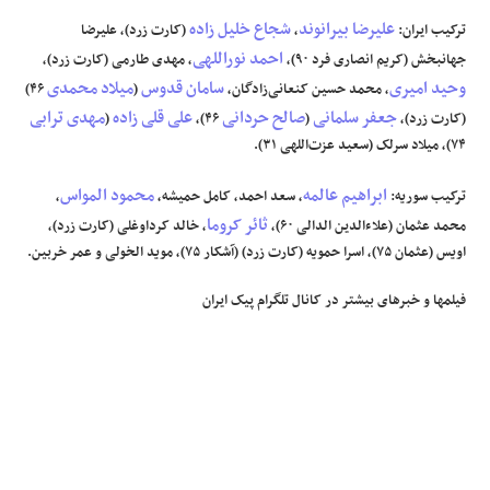
علیرضا بیرانوند
شجاع خلیل زاده
ترکیب ایران:
،
(کارت زرد)، علیرضا
احمد نوراللهی
جهانبخش (کریم انصاری فرد ۹۰)،
، مهدی طارمی (کارت زرد)،
وحید امیری
سامان قدوس
میلاد محمدی
، محمد حسین کنعانی‌زادگان،
(
۴۶)
جعفر سلمانی
صالح حردانی
علی قلی زاده
مهدی ترابی
(کارت زرد)،
(
۴۶)،
(
۷۴)، میلاد سرلک (سعید عزت‌اللهی ۳۱).
ابراهیم عالمه
محمود المواس
ترکیب سوریه:
، سعد احمد، کامل حمیشه،
،
ثائر کروما
محمد عثمان (علاء‌الدین الدالی ۶۰)،
، خالد کرداوغلی (کارت زرد)،
اویس (عثمان ۷۵)، اسرا حمویه (کارت زرد) (آشکار ۷۵)، موید الخولی و عمر خربین.
فیلمها و خبرهای بیشتر در کانال
تلگرام پیک ایران