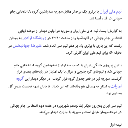
تیم ملی ایران
با برتری یک بر صفر مقابل سوریه صدرنشین گروه A انتخابی جام
علوم و فن آوری
جهانی در قاره آسیا شد.
فرهنگی و هنری
به گزارش ایسنا، تیم های ملی ایران و سوریه در اولین دیدار از مرحله نهایی
ورزشگاه آزادی
انتخابی جام جهانی در قاره آسیا و از ساعت ۲۰:۳۰ در
به میدان
مقالات
علیرضا جهانبخش
رفتند که این بازی با برتری یک بر صفر تیم ملی تمام شد.
در
دقیقه ۵۶ برای تیم ملی ایران گلزنی کرد.
با این پیروزی خانگی، ایران با کسب سه امتیاز صدرنشین گروه A انتخابی جام
جهانی شد و تیم‌های کره‌ جنوبی و عراق با یک امتیاز در رتبه‌های بعدی قرار
گروه
گرفتند. سوریه نیز در قعر جدول گروه قرار گرفت. در دیگر دیدار این
امارات
و لبنان به مصاف هم رفته‌اند که این دیدار تا پایان نیمه نخست بدون گل
مساوی بود.
تیم ملی ایران پنج روز دیگر (شانزدهم شهریور) در هفته دوم انتخابی جام جهانی
در دوحه مهمان عراق است و سوریه با امارات دیدار می‌کند.
نیمه اول