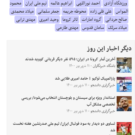
ورزشگاه آزادی
احمد نوراللهی
ابراهیم عالمه
تیم ملی ایران
محمود
المواس
علی قلی زاده
محوطه جریمه
جعفر سلمانی
میلاد محمدی
صالح حردانی
گروه امارات
ثائر کروما
وحید امیری
مهدی ترابی
میلاد سرلک
سامان قدوس
مهدی طارمی
دیگر اخبار این روز
آخرین آمار کرونا در ایران؛ ۵۹۵ نفر دیگر قربانی کووید شدند
باشگاه خبرنگاران
- ۱۱ شهریور ۱۴۰۰
پارالمپیک توکیو | حامد امیری طلایی شد
خبرگزاری دانشجو
- ۱۱ شهریور ۱۴۰۰
استاندار ویژه برای سیستان و بلوچستان انتخاب می‌شود/ بررسی
تخصصی مشکل آب
خبرگزاری دانشجو
- ۱۱ شهریور ۱۴۰۰
تساوی دو دیدار به سود فوتبال ایران/ تیم ملی صدرنشین هفته نخست
شد