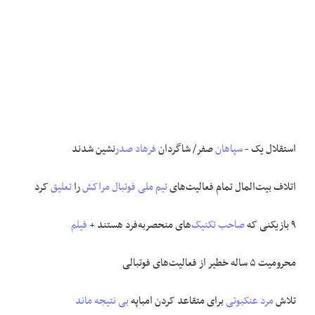
استقلال یک -
سپاهان
صفر/ شاگردان
فرهاد
صدر
نشین شدند
اتلاف بیت‌المال تمام فعالیت‌های
تیم ملی فوتبال مراکش
را
تعلیق
کرد
۹ بازیکنی که
صاحب
تکنیک
‌های منحصربه‌فرد هستند +
فیلم
محرومیت ۵ ساله خطیر از فعالیت‌های فوتبالی
تلاش
مرد عنکبوتی
برای متقاعد کردن امباپه
بی نتیجه
ماند