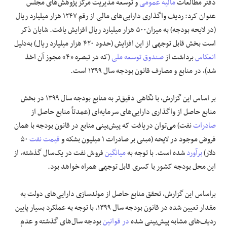
دفتر مطالعات
مالیه عمومی
و توسعه مدیریت مرکز پژوهش‌های مجلس
عنوان کرد: ردیف واگذاری دارایی‌های مالی از رقم ۱۲۴۷ هزار میلیارد ریال
(در لایحه بودجه) به میزان۵۰۰ هزار میلیارد ریال افزایش یافت. شایان ذکر
است بخش قابل توجهی از این افزایش (حدود ۴۲۰ هزار میلیارد ریال) به‌دلیل
انعکاس
برداشت از
صندوق توسعه ملی
(که در تبصره «۴» مجوز آن اخذ
شد)، در منابع و مصارف قانون بودجه سال ۱۳۹۹ است.
بر اساس این گزارش، با نگاهی دقیق‌تر به منابع بودجه سال ۱۳۹۹ در بخش
منابع حاصل از واگذاری دارایی‌های سرمایه‌ای (عمدتاً منابع حاصل از
صادرات
نفت) می‌توان دریافت که پیش‌بینی منابع در قانون بودجه با همان
فروض موجود در لایحه (مبنی بر صادرات ۱ میلیون بشکه و
قیمت نفت
۵۰
دلار)
برآورد
شده است. با توجه به
میانگین
فروش نفت در یک‌سال گذشته، از
این محل بودجه کشور با کسری قابل توجهی همراه خواهد بود.
براساس این گزارش، تحقق منابع حاصل از مولدسازی دارایی‌های دولت به
مقدار تعیین شده در قانون بودجه سال ۱۳۹۹، با توجه به عملکرد بسیار پایین
ردیف‌های مشابه پیش‌بینی شده
در قوانین
بودجه سال‌های گذشته و عدم