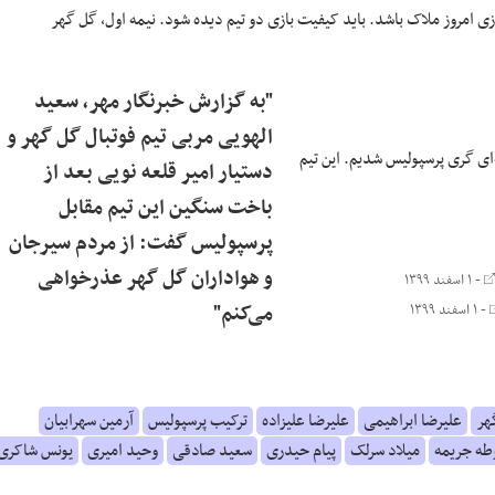
ازی امروز ملاک باشد. باید کیفیت بازی دو تیم دیده شود. نیمه اول، گل گهر
"به گزارش خبرنگار مهر، سعید
الهویی مربی تیم فوتبال گل گهر و
ای
گری
پرسپولیس شدیم. این تیم
دستیار امیر قلعه نویی بعد از
باخت سنگین این تیم مقابل
پرسپولیس گفت: از مردم سیرجان
و هواداران گل گهر عذرخواهی
- ۱ اسفند ۱۳۹۹
می‌کنم"
- ۱ اسفند ۱۳۹۹
هر
علیرضا ابراهیمی
علیرضا علیزاده
ترکیب پرسپولیس
آرمین سهرابیان
ه جریمه
میلاد سرلک
پیام حیدری
سعید صادقی
وحید امیری
یونس شاکری