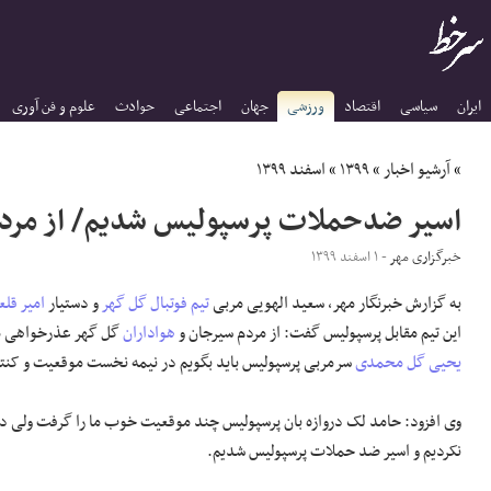
ایران
سیاسی
اقتصاد
ورزشی
جهان
اجتماعی
حوادث
علوم و فن آوری
»
آرشیو اخبار
»
۱۳۹۹
»
اسفند ۱۳۹۹
اسیر ضدحملات پرسپولیس شدیم/ از مرد
خبرگزاری مهر
- ۱ اسفند ۱۳۹۹
به گزارش خبرنگار مهر، سعید
الهویی
مربی
تیم فوتبال گل گهر
و دستیار
امیر قلع
این تیم مقابل پرسپولیس گفت: از مردم سیرجان و
هواداران
گل گهر عذرخواهی م
یحیی گل محمدی
سرمربی پرسپولیس باید بگویم در نیمه نخست موقعیت و کنترل
وی افزود: حامد لک دروازه
بان
پرسپولیس چند موقعیت خوب ما را گرفت ولی در ن
نکردیم و اسیر ضد حملات پرسپولیس شدیم.