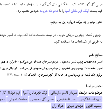
مربی گل گهر تاکید کرد: باشگاهی مثل گل گهر نیاز به زمان دارد. نباید نتیجه ب
فینالیست
لیگ قهرمانان آسیا
را تا
محوطه جریمه
خودش عقب برد.
حتی توپ را به تیرک دروازه این
تیم
زدیم.
الهویی گفت: بهترین بازیکن حریف در نیمه نخست حامد لک بود. ما
اسیر
حرفه‌
به خوبی از اشتباهات ما استفاده کرد.
منابع خبر
اسیر ضدحملات پرسپولیس شدیم/ از مردم سیرجان عذرخواهی می‌کنم
-
خبرگزاری مهر
اسیر ضدحملات پرسپولیس شدیم/ از مردم سیرجان عذرخواهی می‌کنم
-
فوتبالی‌ترین
برتری یک نیمه ای پرسپولیس در خانه گل گهر سیرجان
-
تابناک
- ۱ اسفند ۱۳۹۹
اخبار مرتبط
موضوعات مرتبط:
سردار قاسم سلیمانی
لیگ قهرمانان آسیا
تیم فوتبال گل گ
مهرداد بشاگردی
امیر قلعه نویی
یحیی گل محمدی
سیامک نعمتی
محوط
سعید آقایی
مهدی شیری
هواداران