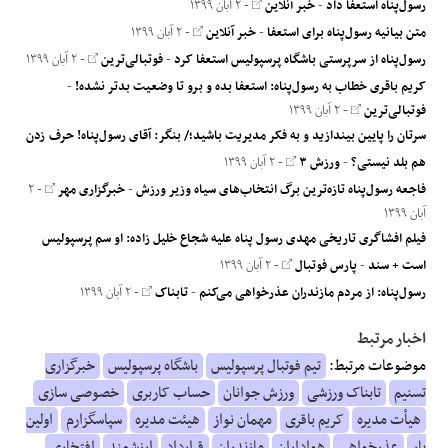
رسول‌پناه استعفا داد
-
خبر آنلاین
- ۲ آبان ۱۳۹۹
متن بیانیه رسول‌پناه برای استعفا
-
خبر آنلاین
- ۲ آبان ۱۳۹۹
رسول‌پناه از سرپرستی باشگاه پرسپولیس استعفا کرد
-
فوتبالی‌ترین
- ۲ آبان ۱۳۹۹
کریم باقری خطاب به رسول‌پناه: استعفا بده و برو تا وضعیت بدتر نشده!
-
فوتبالی‌ترین
- ۲ آبان ۱۳۹۹
سرتان را پایین بیندازید و به فکر مدیریت باشید؛/ بنگر: آقای رسول‌پناه! حرف زدن
هم بلد نیستی؟
-
ورزش ۳
- ۲ آبان ۱۳۹۹
فاجعه رسول‌پناه تازه‌ترین برگ انتخاب‌های سیاه وزیر ورزش
-
خبرگزاری مهر
- ۲
آبان ۱۳۹۹
فیلم افشاگری تاریخی مهدی رسول ‌پناه علیه شجاع خلیل ‌زاده: او سم پرسپولیس
است + سند
-
پارس فوتبال
- ۲ آبان ۱۳۹۹
رسول‌پناه: از مردم مازندران عذرخواهی می‌کنم
-
تابناک
- ۲ آبان ۱۳۹۹
اخبار مرتبط
موضوعات مرتبط:
تیم فوتبال پرسپولیس
باشگاه پرسپولیس
خبرگزاری
تسنیم
تابناک ورزشی
ورزش جوانان
حساب کاربری
خصوصی سازی
هیأت مدیره
کریم باقری
مهمان نواز
هیئت مدیره
سپاسگزارم
اولین
بار
عذرخواهی
هواداران
مازندران
قرارداد
ارزشمند
افتخاری