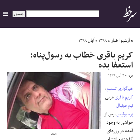
ایران
»
آرشیو اخبار
»
۱۳۹۹
»
آبان ۱۳۹۹
کریم باقری خطاب به رسول‌پناه:
سیاسی
استعفا بده
اقتصاد
فردا
- ۲ آبان ۱۳۹۹
ورزشی
خبرگزاری تسنیم
:
کریم باقری
مربی
جهان
تیم فوتبال
پرسپولیس
، پس از
اجتماعی
حواشی به وجود
آمده در روزهای
تابناک
حوادث
گذشته و انتشار