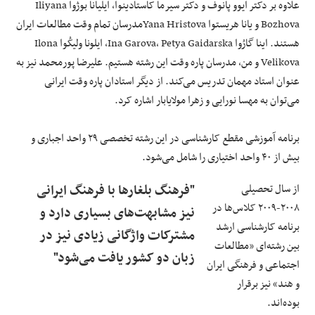
علاوه بر دکتر ایوو پانوف و دکتر سیرما کاستادینوا، ایلیانا بوژوا Iliyana
Bozhova و یانا هریستوا Yana Hristovaمدرسان تمام وقت مطالعات ایران
هستند. اینا گارُوا Ina Garova، Petya Gaidarska، ایلونا ولیکُوا Ilona
Velikova و من، مدرسان پاره وقت این رشته هستیم. علیرضا پورمحمد نیز به
عنوان استاد مهمان تدریس می‌کند. از دیگر استادان پاره وقت ایرانی
می‌توان به مهسا نورایی و زهرا مولایابار اشاره کرد.
برنامه آموزشی مقطع کارشناسی در این رشته تخصصی ۲۹ واحد اجباری و
بیش از ۴۰ واحد اختیاری را شامل می‌شود.
از سال تحصیلی
"فرهنگ بلغارها با فرهنگ ایرانی
۲۰۰۸-۲۰۰۹ کلاس‌ها در
نیز مشابهت‌های بسیاری دارد و
برنامه کارشناسی ارشد
مشترکات واژگانی زیادی نیز در
بین رشته‌ای «مطالعات
زبان دو کشور یافت می‌شود"
اجتماعی و فرهنگی ایران
و هند» نیز برقرار
بوده‌اند.