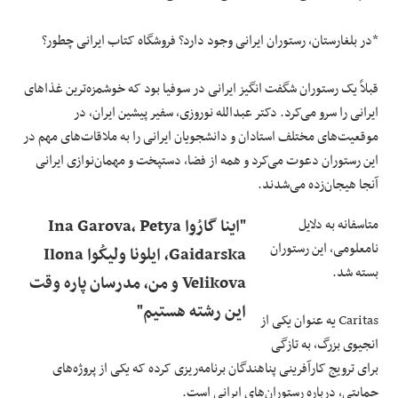
*در بلغارستان، رستوران ایرانی وجود دارد؟ فروشگاه کتاب ایرانی چطور؟
قبلاً یک رستوران شگفت انگیز ایرانی در سوفیا بود که خوشمزه‌ترین غذاهای
ایرانی را سرو می‌کرد. دکتر عبدالله نوروزی، سفیر پیشین ایران، در
موقعیت‌های مختلف استادان و دانشجویان ایرانی را به ملاقات‌های مهم در
این رستوران دعوت می‌کرد و همه از فضا، دستپخت و مهمان‌نوازی ایرانی
آنجا هیجان‌زده می‌شدند.
متاسفانه به دلایل
"اینا گارُوا Ina Garova، Petya
نامعلومی، این رستوران
Gaidarska، ایلونا ولیکُوا Ilona
بسته شد.
Velikova و من، مدرسان پاره وقت
این رشته هستیم"
Caritas یه عنوان یکی از
انجیوی بزرگ، به تازگی
برای ترویج کارآفرینی پناهندگان برنامه‌ریزی کرده که یکی از پروژه‌های
حمایتی، درباره رستوران‌های ایرانی است.