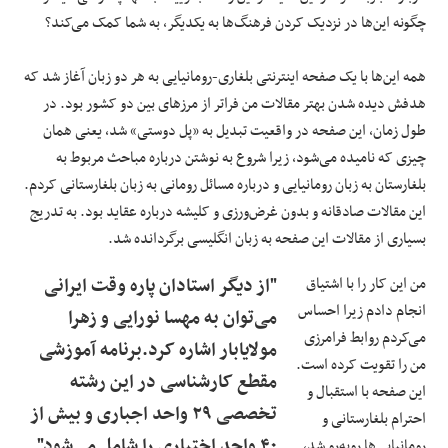
چگونه این‌ها در نزدیک کردن فرهنگ‌ها به یکدیگر، به شما کمک می‌کند؟
همه این‌ها با یک صفحه اینترنتی بلغاری-رومانیایی به هر دو زبان آغاز شد که
هدفش دیده شدن بهتر مقالات من فراتر از مرزهای بین دو کشور بود. در
طول زمان، این صفحه در واقعیت تبدیل به «پل دوستی» شد، یعنی همان
چیزی که نامیده می‌شود، زیرا شروع به نوشتن درباره مباحث مربوط به
بلغارستان به زبان رومانیایی و درباره مسائل رومانی به زبان بلغارستانی کردم.
این مقالات صادقانه و بدون غرض‌ورزی و کلیشه درباره عقاید بود. به تدریج
بسیاری از مقالات این صفحه به زبان انگلیسی برگردانده شد.
من این کار را با اشتیاق
"از دیگر استادان پاره وقت ایرانی
انجام دادم زیرا احساس
می‌توان به مهسا نورایی و زهرا
می‌کردم روابط فرامرزی
مولایابار اشاره کرد.برنامه آموزشی
من را تقویت کرده است.
مقطع کارشناسی در این رشته
این صفحه با استقبال و
تخصصی ۲۹ واحد اجباری و بیش از
احترام بلغارستانی و
۴۰ واحد اختیاری را شامل می‌شود"
رومانیایی‌ها روبه‌رو شد،