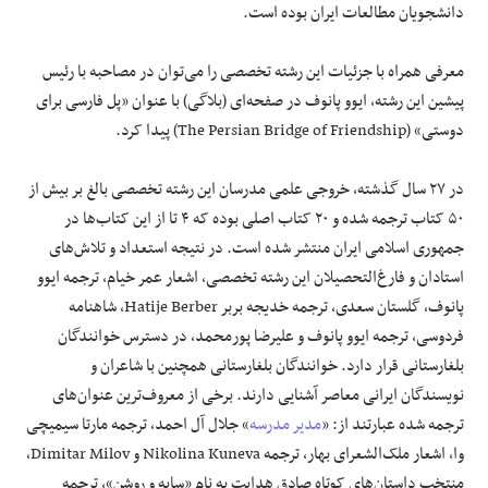
دانشجویان مطالعات ایران بوده است.
معرفی همراه با جزئیات این رشته تخصصی را می‌توان در مصاحبه با رئیس
پیشین این رشته، ایوو پانوف در صفحه‌ای (بلاگی) با عنوان «پل فارسی برای
دوستی» (The Persian Bridge of Friendship) پیدا کرد.
در ۲۷ سال گذشته، خروجی علمی مدرسان این رشته تخصصی بالغ بر بیش از
۵۰ کتاب ترجمه شده و ۲۰ کتاب اصلی بوده که ۴ تا از این کتاب‌ها در
جمهوری اسلامی ایران منتشر شده است. در نتیجه استعداد و تلاش‌های
استادان و فارغ‌التحصیلان این رشته تخصصی، اشعار عمر خیام، ترجمه ایوو
پانوف، گلستان سعدی، ترجمه خدیجه بربر Hatije Berber، شاهنامه
فردوسی، ترجمه ایوو پانوف و علیرضا پورمحمد، در دسترس خوانندگان
بلغارستانی قرار دارد. خوانندگان بلغارستانی همچنین با شاعران و
نویسندگان ایرانی معاصر آشنایی دارند. برخی از معروف‌ترین عنوان‌های
ترجمه شده عبارتند از: «
مدیر مدرسه
» جلال آل احمد، ترجمه مارتا سیمیچی
وا، اشعار ملک‌الشعرای بهار، ترجمه Nikolina Kuneva و Dimitar Milov،
منتخب داستان‌های کوتاه صادق هدایت به نام «سایه و روشن»، ترجمه