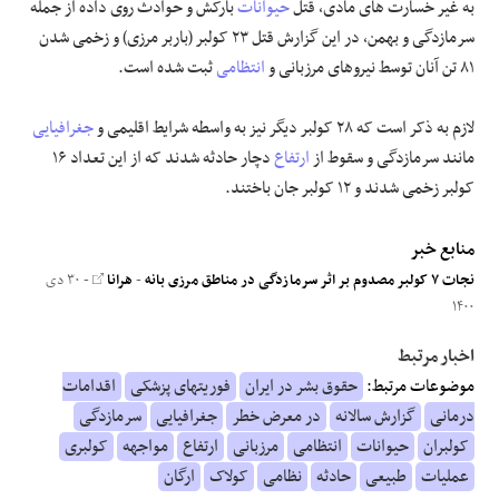
به غیر خسارت های مادی، قتل
حیوانات
بارکش و حوادث روی داده از جمله
سرمازدگی و بهمن، در این گزارش قتل ۲۳ کولبر (باربر مرزی) و زخمی شدن
۸۱ تن آنان توسط نیروهای مرزبانی و
انتظامی
ثبت شده است.
لازم به ذکر است که ۲۸ کولبر دیگر نیز به واسطه شرایط اقلیمی و
جغرافیایی
مانند سرمازدگی و سقوط از
ارتفاع
دچار حادثه شدند که از این تعداد ۱۶
کولبر زخمی شدند و ۱۲ کولبر جان باختند.
منابع خبر
نجات ۷ کولبر مصدوم بر اثر سرمازدگی در مناطق مرزی بانه
-
هرانا
- ۳۰ دی
۱۴۰۰
اخبار مرتبط
موضوعات مرتبط:
حقوق بشر در ایران
فوریتهای پزشکی
اقدامات
درمانی
گزارش سالانه
در معرض خطر
جغرافیایی
سرمازدگی
کولبران
حیوانات
انتظامی
مرزبانی
ارتفاع
مواجهه
کولبری
عملیات
طبیعی
حادثه
نظامی
کولاک
ارگان