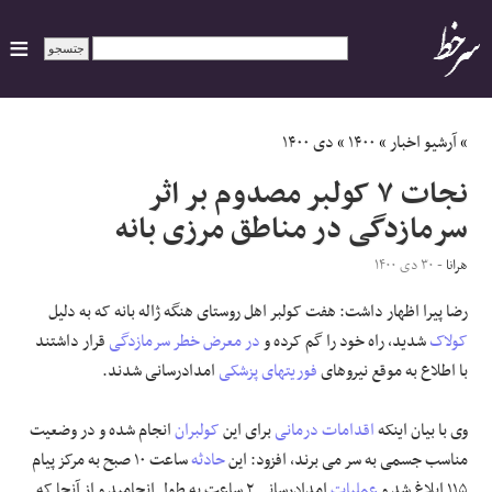
ایران
»
آرشیو اخبار
»
۱۴۰۰
»
دی ۱۴۰۰
نجات ۷ کولبر مصدوم بر اثر
سیاسی
سرمازدگی در مناطق مرزی بانه
اقتصاد
هرانا
- ۳۰ دی ۱۴۰۰
رضا پیرا اظهار داشت: هفت کولبر اهل روستای هنگه ژاله بانه که به دلیل
ورزشی
کولاک
شدید، راه خود را گم کرده و
در معرض خطر
سرمازدگی
قرار داشتند
جهان
با اطلاع به موقع نیروهای
فوریتهای پزشکی
امدادرسانی شدند.
اجتماعی
وی با بیان اینکه
اقدامات درمانی
برای این
کولبران
انجام شده و در وضعیت
مناسب جسمی به سر می برند، افزود: این
حادثه
ساعت ۱۰ صبح به مرکز پیام
حوادث
۱۱۵ ابلاغ شد و
عملیات
امدادرسانی ۲ ساعت به طول انجامید و از آنجا که