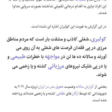
این افراد نیازی به اقدام درمانی تکمیلی نداشتند بصورت سرپایی مداوا
علوم و فن آوری
شدند.
فرهنگی و هنری
در این گزارش به هویت این کولبران اشاره ای نشده است.
مقالات
کولبری
، شغلی کاذب و مشقت بار است که مردم مناطق
مرزی در پی فقدان فرصت های شغلی به آن روی می
مواجهه
طبیعی
آورند و سالانه ده ها تن در
با خطرات
و
مرزبانی
یا در پی شلیک نیروهای
کشته و‌ یا زخمی می
شوند.
بخشی از
گزارش سالانه
وضعیت
حقوق بشر در ایران
؛ ویژه سال ۲۰۲۱ به
شهروندانی که توسط
ارگان
‌های
نظامی
کشته و یا زخمی شده‌اند پرداخته
شده است.