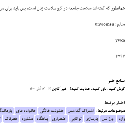
همانطور گه گفته‌اند سلامت جامعه در گرو سلامت زنان است، پس باید برای مراقب
منابع: unwomen
ywca
۴۷۴۷
منابع خبر
گوش کنید، باور کنید، حمایت کنید!
-
خبر آنلاین
- ۱۷ آذر ۱۴۰۰
اخبار مرتبط
موضوعات مرتبط:
اشتراک گذاشتن
خشونت خانگی
خانواده های
بازماندگ
وارد
اورژانس
بازسازی
توانایی
اضطراری
پناهگاه
مشاوره
خطرناک
ت