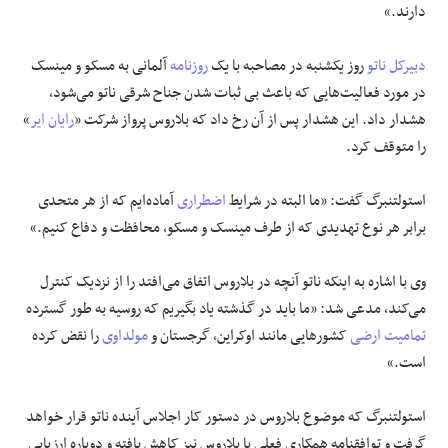
دارند.»
دبیرکل ناتو
روز یکشنبه در مصاحبه با یک
روزنامه
آلمانی به مسکو و مینسک
در مورد فعالیت‌هایی که باعث بی ثبات شدن جناح شرقی ناتو می‌شود،
هشدار داد. این هشدار پس از آن رخ داد که بلاروس پرواز شرکت «
رایان ایر
»
را متوقف کرد.
استولتنبرگ گفت: «ما البته در شرایط
اضطراری
آماده‌ایم که از هر متحدی
برابر هر نوع تهدیدی که از طرف مینسک و مسکو، محافظت و دفاع کنیم.»
وی با اشاره به اینکه ناتو آنچه در بلاروس اتفاق می‌افتد را از نزدیک کنترل
می‌کند، مدعی شد: «ما باید در گذشته یاد بگیریم که روسیه به طور گسترده
تمامیت ارضی
کشور‌هایی مانند اوکراین، گرجستان و
مولداوی
را نقض کرده
است.»
استولتنبرگ که موضوع بلاروس در دستور کار اجلاس آینده ناتو قرار خواهد
گرفت و توافقنامه همکاری فعلی با بلاروس نیز کاهش یافته و دوباره ارزیابی