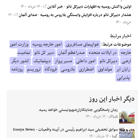
اولین واکنش روسیه به اظهارات دبیرکل ناتو
-
خبر آنلاین
- ۱۶ خرداد ۱۴۰۰
هشدار دبیرکل ناتو درباره افزایش وابستگی بلاروس به روسیه
-
صدای آلمان
- ۱۶
خرداد ۱۴۰۰
اخبار مرتبط
موضوعات مرتبط:
هواپیمای مسافربری
امور خارجه روسیه
وزارت امور
خارجه
در ایالات متحده
صدراعظم آلمان
دبیر کل ناتو
تمامیت
ارضی
دبیرکل ناتو
امور داخلی
مسیر پرواز
دیپلماتیک
کشور دیگر
رایان ایر
مولداوی
اضطراری
بلاروسی
فرودگاه
تروریسم
روزنامه
پذیرایی
دیگر اخبار این روز
زمان پاسخگویی جنایتکاران‌صهیونیستی خواهد رسید
تابناک
- ۱۶ خرداد ۱۴۰۰
سوابق تحصیلی سید ابراهیم رئیسی در آیینه واقعیات - Gooya News
گویا
- ۱۶ خرداد ۱۴۰۰