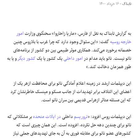
تابناک
- ۱۶ خرداد ۱۴۰۰
علوم و فن آوری
فرهنگی و هنری
به گزارش تابناک به نقل از فارس، «ماریا زاخاروا» سخنگوی وزارت
امور
خارجه روسیه
گفت: «این سئوال وجود دارد که چرا غرب با بلاروس چنین
مقالات
خصمانه برخورد می‌کند. همکاری موثر طبیعی بین دو کشور از برنامه‌های
ناتو نیست. ناتو باید مدام در
امور داخلی
یک کشور یا یک
کشور دیگر
و یا به
طور همزمان دخالت کند.»
این دیپلمات ارشد در زمینه اعلام آمادگی ناتو برای محافظت ازهر یک از
اعضای این ائتلاف برابر تهدیدات از جانب مسکو و مینسک خاطرنشان کرد
که این مسئله متاثر ازهراس قدیمی بین سران ناتو است.
این دیپلمات روس افزود: «
تروریسم
داخلی
در ایالات متحده
بر مشکلاتی که
ناتو برای چندین دهه حل نکرده، افزوده است. این همان چیزی است که
کشور‌های عضو ناتو برای مقابله فوری به آن به جای تهدید‌های جعلی نیاز