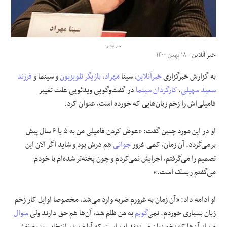
علوم و فن آوری
فرهنگی و هنری
خبر آنلاین
خبر آنلاین
- ۱۸ بهمن ۱۴۰۰
مقالات
به گزارش خبرگزاری
خبرآنلاین
، سینا
مهراد
،
بازیگر تلویزیون
و سینما و
فرزند
سعید سهیلی
،
کارگردان سینما
در گفت‌وگویی ویدئویی علت تغییر
فامیلی‌اش را زخم زبان‌هایی که خورده است، عنوان کرد.
او در این مورد چنین گفت: «عوض کردن فامیلی من به ۵ یا ۶ سال پیش
برمی‌گردد. آن زمان، کمی غرور
جوانی
هم درش بود و شاید اگر الان این
تصمیم را می‌گرفتم، اجرایش نمی‌کردم و چون پخته‌تر شده‌ام با خودم
می‌گفتم ریسک است.»
او ادامه داد: «آن زمان به غرورم ضربه وارد می‌شد، مخصوصا اوایل کار زخم
زبان بسیاری خوردم. نمی‌
گویم
به من ظلم شد، آن‌ها هم حق دارند ولی
سوال
من از آن‌ها که زخم زبان می‌زدند این است که آیا من در انتخاب پدرم نقشی