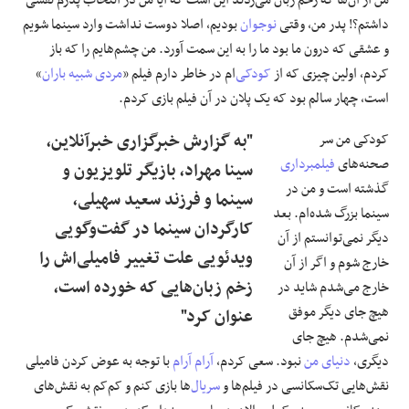
داشتم؟! پدر من، وقتی
نوجوان
بودیم، اصلا دوست نداشت وارد سینما شویم
و عشقی که درون ما بود ما را به این سمت آورد. من چشم‌هایم را که باز
کردم، اولین چیزی که از
کودکی
‌ام در خاطر دارم فیلم «
مردی شبیه باران
»
است، چهار سالم بود که یک پلان در آن فیلم بازی کردم.
کودکی من سر
"به گزارش خبرگزاری خبرآنلاین،
صحنه‌های
فیلمبرداری
سینا مهراد، بازیگر تلویزیون و
گذشته است و من در
سینما و فرزند سعید سهیلی،
سینما بزرگ شده‌ام. بعد
کارگردان سینما در گفت‌وگویی
دیگر نمی‌توانستم از آن
ویدئویی علت تغییر فامیلی‌اش را
خارج شوم و اگر از آن
زخم زبان‌هایی که خورده است،
خارج می‌شدم شاید در
هیچ جای دیگر موفق
عنوان کرد"
نمی‌شدم. هیچ جای
دیگری،
دنیای من
نبود. سعی کردم،
آرام آرام
با توجه به عوض کردن فامیلی
نقش‌هایی تک‌سکانسی در فیلم‌ها و
سریال
‌ها بازی کنم و کم‌کم به نقش‌های