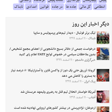
انتظامی
گل مالی
جاده ها
در جاده
قوانین
امدادی
تابناک
دیگر اخبار این روز
لیگ برتر فوتبال - دیدار تیم‌های پرسپولیس و سایپا
تابناک
- ۱۱ اسفند ۱۳۹۹
درخواست جمعی از دفاتر بسیج دانشجویی از اعضای مجمع تشخیص /
بدون ملاحظات سیاسی در خصوص لوایح FATF اعلام رای کنید
خبرگزاری دانشجو
- ۱۱ اسفند ۱۳۹۹
کرونا؛ تزریق حتی یک دوز از واکسن فایزر یا آسترازنیکا ۸۰ درصد نیاز
به بستری را کاهش می دهد
پیک ایران
- ۱۱ اسفند ۱۳۹۹
آمریکا خواستار انحلال تیم قتل به رهبری ولیعهد عربستان شد
آفتاب
- ۱۱ اسفند ۱۳۹۹
اردوغان: نژادپرستی در بیشتر کشورهای اروپایی نهادینه شده است