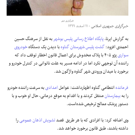
علوم و فن آوری
خبرگزاری مهر
خبرگزاری جمهوری اسلامی
- ۱۱ اسفند ۱۳۹۹
فرهنگی و هنری
به گزارش ایرنا،
پایگاه اطلاع رسانی
پلیس بوشهر
به نقل از سرهنگ حسین
مقالات
احمدی افزود:
گشت پلیس
شهرستان گناوه
با دیدن یک دستگاه
خودروی
سواری
پژو ۴۰۵ با پلاک مخدوش برای اعمال قانون اخطار توقف داد که
راننده آن توجهی نکرد اما در ادامه مسیر به علت ناتوانی در کنترل خودرو و
برخورد با میدان ورودی شهر گناوه واژگون ‌شد.
فرمانده
انتطامی گناوه اظهارداشت: عوامل
امدادی
به سرعت راننده خودرو
را به
بیمارستان
منتقل کردند و با اقدام به موقع درمانی، حال او خوب و با
دستور پزشک معالج ترخیص شده‌است.
وی اضافه کرد: با افرادی که با هر طریق قصد
تشویش اذهان عمومی
را
داشته باشند، طبق قانون برخورد خواهد شد.